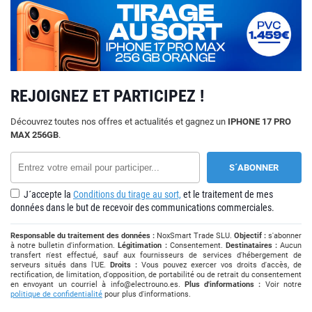
REJOIGNEZ ET PARTICIPEZ !
Découvrez toutes nos offres et actualités et gagnez un
IPHONE 17 PRO
MAX 256GB
.
J´accepte la
Conditions du tirage au sort,
et le traitement de mes
données dans le but de recevoir des communications commerciales.
Responsable du traitement des données :
NoxSmart Trade SLU.
Objectif :
s'abonner
à notre bulletin d'information.
Légitimation :
Consentement.
Destinataires :
Aucun
transfert n'est effectué, sauf aux fournisseurs de services d'hébergement de
serveurs situés dans l'UE.
Droits :
Vous pouvez exercer vos droits d'accès, de
rectification, de limitation, d'opposition, de portabilité ou de retrait du consentement
en envoyant un courriel à
info@electrouno.es
.
Plus d'informations :
Voir notre
politique de confidentialité
pour plus d'informations.