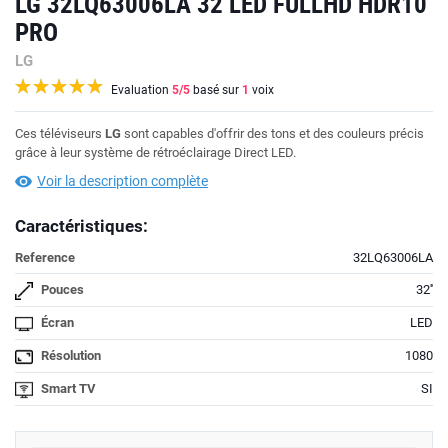
LG 32LQ63006LA 32 LED FULLHD HDR10
PRO
LG
Evaluation
5
/5
basé sur
1
voix
Ces téléviseurs
LG
sont capables d'offrir des tons et des couleurs précis
grâce à leur système de rétroéclairage Direct LED.
Voir la description complète
Caractéristiques:
Reference
32LQ63006LA
Pouces
32''
Écran
LED
Résolution
1080
Smart TV
SI