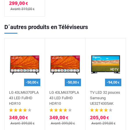
299,00
€
Avant: 319,00
€
D´autres produits en Téléviseurs
-50,00
-50,00
-94,00
€
€
€
LG 43LM6370PLA
LG 43LM6370PLA
TV LED 32 pouces
43 LED FullHD
43 LED FullHD
Samsung
HDR10
HDR10
UE32T4305AK
349,00
349,00
205,00
€
€
€
Avant: 399,00
Avant: 399,00
Avant: 299,00
€
€
€