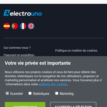
Qui sommes-nous ?
Politique en matière de cookies
Paiement et expédition
Blog
Votre vie privée est importante
Avis juridique
Aide et assistance
Modalités et conditions
Nous utilisons nos propres cookies et ceux de tiers pour obtenir des
données statistiques sur la navigation de nos utilisateurs, proposer un
Politique de confidentialité
marketing personnalisé et améliorer nos services. Vous trouverez plus d
´informations dans notre
politique des cookies.
Suivez-nous !
COMMANDES ET QUESTIONS
+34 910 600 459
Essentiel
Statistiques
Marketing
+34 622 219 640