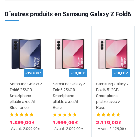
D´autres produits en Samsung Galaxy Z Fold6
-120,00
-10,00
-10,00
€
€
€
Samsung Galaxy Z
Samsung Galaxy Z
Samsung Galaxy Z
Fold6 256GB
Fold6 256GB
Fold6 512GB
Smartphone
Smartphone
Smartphone
pliable avec AI
pliable avec AI
pliable avec AI
Bleu foncé
Rose
Rose
1.889,00
1.999,00
2.119,00
€
€
€
Avant: 2.009,00
Avant: 2.009,00
Avant: 2.129,00
€
€
€