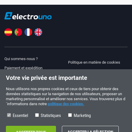
Qui sommes-nous ?
Politique en matière de cookies
Paiement et expédition
Blog
Votre vie privée est importante
Avis juridique
Aide et assistance
Modalités et conditions
Nous utilisons nos propres cookies et ceux de tiers pour obtenir des
données statistiques sur la navigation de nos utilisateurs, proposer un
Politique de confidentialité
marketing personnalisé et améliorer nos services. Vous trouverez plus d
´informations dans notre
politique des cookies.
Suivez-nous !
COMMANDES ET QUESTIONS
+34 910 600 459
Essentiel
Statistiques
Marketing
+34 622 219 640