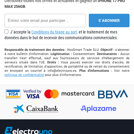
Découvrez toutes nos offres et actualités et gagnez un
IPHONE 17 PRO
MAX 256GB
.
J´accepte la
Conditions du tirage au sort,
et le traitement de mes
données dans le but de recevoir des communications commerciales.
Responsable du traitement des données :
NoxSmart Trade SLU.
Objectif :
s'abonner
à notre bulletin d'information.
Légitimation :
Consentement.
Destinataires :
Aucun
transfert n'est effectué, sauf aux fournisseurs de services d'hébergement de
serveurs situés dans l'UE.
Droits :
Vous pouvez exercer vos droits d'accès, de
rectification, de limitation, d'opposition, de portabilité ou de retrait du consentement
en envoyant un courriel à
info@electrouno.es
.
Plus d'informations :
Voir notre
politique de confidentialité
pour plus d'informations.