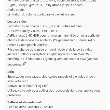
Formats pris en charge : AAC, MP3, Apple Lossless, FLAC, Dolby
Digital, Dolby Digital Plus, Dolby Atmos (et plus encore)
Audio spatial
Limitation du volume configurable par l'utilisateur
Lecture vidéo
Formats pris en charge : HEVC, H.264, ProRes (et plus)
HDR avec Dolby Vision, HDR10 et HLG
AirPlay jusqu'à 4K HDR pour la mise en miroir d'écran et la sortie de
photos et de vidéos via Apple TV (2e génération ou ultérieure) ou
Smart TV compatible AirPlay 2
Prise en charge de la mise en miroir vidéo et de la sortie vidéo -
jusqu'à 1080p via l'adaptateur Lightning vers connecteur AV
numérique et l'adaptateur Lightning vers connecteur VGA (vendus
)7
séparément
.
Siri8
Envoyez des messages, ajoutez des rappels et bien plus encore
avec votre voix.
Activez-la en disant "Hey Siri".
Utilisez votre voix pour activer des raccourcis dans vos applications
préférées.
Batterie et alimentation9
Lecture vidéo : Jusqu'à 20 heures