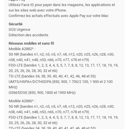
Utilisez Face ID pour payer dans les magasins, les applications et
sur les sites web avec votre iPhone.
Confirmez les achats effectués avec Apple Pay sur votre Mac
Sécurité
SOS Urgence
Détection des accidents
Réseaux mobiles et sans fil
Modèle A2882* :
5G NR (bandes n1, n2, n3, n5, n7, n8, n12, n20, n25, n26, n28, n30,
n38, n40, n41, n48, n53, n66, n70, n77, n78 et n79)
FDD-LTE (bandes 1, 2, 3, 4, 4, 5, 5, 7, 7, 8, 8, 12, 13, 17, 17, 18, 19, 19,
20, 25, 26, 26, 28, 30, 32 et 66)
TD-LTE (bandes 34, 38, 39, 40, 40, 41, 42, 46, 48 et 53)
UMTS/HSPA+/DC?HSDPA (850, 900, 1 700/2 100, 1 900 et 2 100
MHz)
GSM/EDGE (850, 900, 1800 et 1900 MHz)
Modèle A2886* :
5G NR (bandes n1, n2, n3, n5, n7, n8, n12, n20, n25, n26, n28, n30,
n38, n40, n41, n48, n53, n66, n70, n77, n78 et n79)
FDD-LTE (bandes 1, 2, 3, 4, 4, 5, 5, 7, 7, 8, 8, 12, 13, 17, 17, 18, 19, 19,
20, 25, 26, 26, 28, 30, 32 et 66)
TD-LTE (bandes 34, 38, 39, 40, 40, 41, 42, 46, 48 et 53)