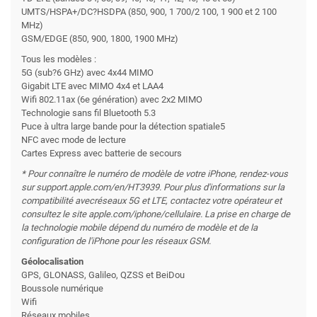
UMTS/HSPA+/DC?HSDPA (850, 900, 1 700/2 100, 1 900 et 2 100
MHz)
GSM/EDGE (850, 900, 1800, 1900 MHz)
Tous les modèles :
5G (sub?6 GHz) avec 4x44 MIMO
Gigabit LTE avec MIMO 4x4 et LAA4
Wifi 802.11ax (6e génération) avec 2x2 MIMO
Technologie sans fil Bluetooth 5.3
Puce à ultra large bande pour la détection spatiale5
NFC avec mode de lecture
Cartes Express avec batterie de secours
* Pour connaître le numéro de modèle de votre iPhone, rendez-vous
sur support.apple.com/en/HT3939. Pour plus d'informations sur la
compatibilité avec
réseaux 5G et LTE, contactez votre opérateur et
consultez le site apple.com/iphone/cellulaire. La prise en charge de
la technologie mobile dépend du numéro de modèle et de la
configuration de l'iPhone pour les réseaux GSM.
Géolocalisation
GPS, GLONASS, Galileo, QZSS et BeiDou
Boussole numérique
Wifi
Réseaux mobiles