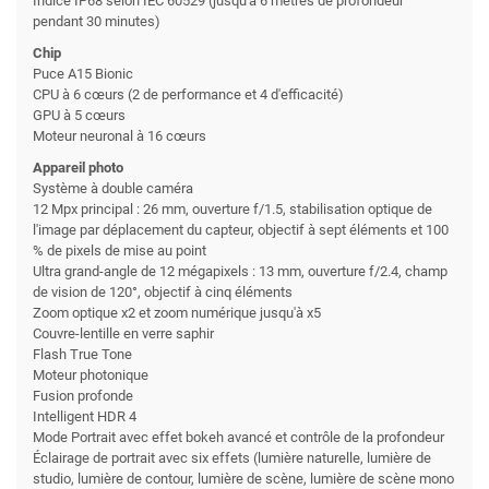
Indice IP68 selon IEC 60529 (jusqu'à 6 mètres de profondeur
pendant 30 minutes)
Chip
Puce A15 Bionic
CPU à 6 cœurs (2 de performance et 4 d'efficacité)
GPU à 5 cœurs
Moteur neuronal à 16 cœurs
Appareil photo
Système à double caméra
12 Mpx principal : 26 mm, ouverture f/1.5, stabilisation optique de
l'image par déplacement du capteur, objectif à sept éléments et 100
% de pixels de mise au point
Ultra grand-angle de 12 mégapixels : 13 mm, ouverture f/2.4, champ
de vision de 120°, objectif à cinq éléments
Zoom optique x2 et zoom numérique jusqu'à x5
Couvre-lentille en verre saphir
Flash True Tone
Moteur photonique
Fusion profonde
Intelligent HDR 4
Mode Portrait avec effet bokeh avancé et contrôle de la profondeur
Éclairage de portrait avec six effets (lumière naturelle, lumière de
studio, lumière de contour, lumière de scène, lumière de scène mono