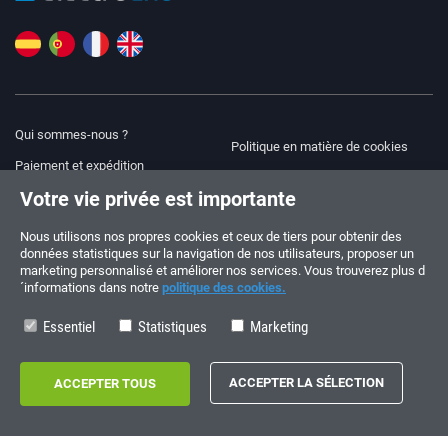
Qui sommes-nous ?
Politique en matière de cookies
Paiement et expédition
Blog
Votre vie privée est importante
Avis juridique
Aide et assistance
Modalités et conditions
Nous utilisons nos propres cookies et ceux de tiers pour obtenir des
données statistiques sur la navigation de nos utilisateurs, proposer un
Politique de confidentialité
marketing personnalisé et améliorer nos services. Vous trouverez plus d
´informations dans notre
politique des cookies.
Suivez-nous !
COMMANDES ET QUESTIONS
+34 910 600 459
Essentiel
Statistiques
Marketing
+34 622 219 640
HORAIRES D’ÉTÉ
Du lundi au vendredi: 10:00 - 14:00