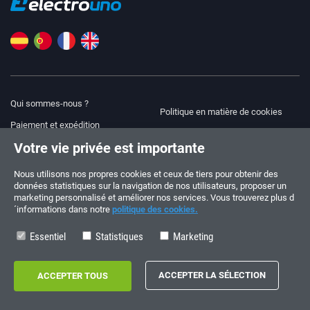
Qui sommes-nous ?
Politique en matière de cookies
Paiement et expédition
Blog
Votre vie privée est importante
Avis juridique
Aide et assistance
Modalités et conditions
Nous utilisons nos propres cookies et ceux de tiers pour obtenir des
données statistiques sur la navigation de nos utilisateurs, proposer un
Politique de confidentialité
marketing personnalisé et améliorer nos services. Vous trouverez plus d
´informations dans notre
politique des cookies.
Suivez-nous !
COMMANDES ET QUESTIONS
+34 910 600 459
Essentiel
Statistiques
Marketing
+34 622 219 640
HORAIRES D’ÉTÉ
Du lundi au vendredi: 10:00 - 14:00