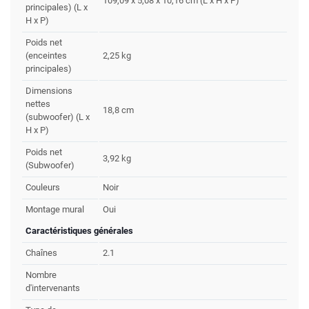
109,09 x 5,08 x 10,16 cm (L x H x P)
principales) (L x
H x P)
Poids net
(enceintes
2,25 kg
principales)
Dimensions
nettes
18,8 cm
(subwoofer) (L x
H x P)
Poids net
3,92 kg
(Subwoofer)
Couleurs
Noir
Montage mural
Oui
Caractéristiques générales
Chaînes
2.1
Nombre
d'intervenants