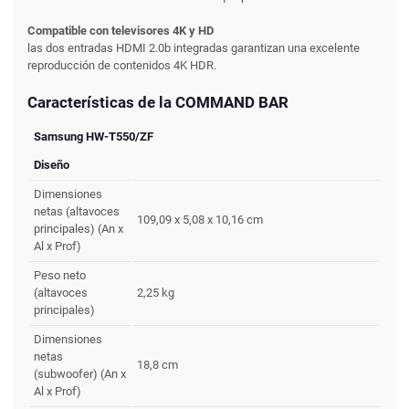
Compatible con televisores 4K y HD
las dos entradas HDMI 2.0b integradas garantizan una excelente
reproducción de contenidos 4K HDR.
Características de la COMMAND BAR
Samsung HW-T550/ZF
Diseño
Dimensiones
netas (altavoces
109,09 x 5,08 x 10,16 cm
principales) (An x
Al x Prof)
Peso neto
(altavoces
2,25 kg
principales)
Dimensiones
netas
18,8 cm
(subwoofer) (An x
Al x Prof)