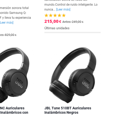
mundo.Control de ruido inteligente. Lo
mersión sonora total
nunca...
[Leer más]
 sonido Samsung Q-
y lleva tu experiencia
215,00
€
Antes: 249,00
€
[Leer más]
Últimas unidades
es: 829,00
€
NC Auriculares
JBL Tune 510BT Auriculares
 Inalámbricos con
Inalámbricos Negros