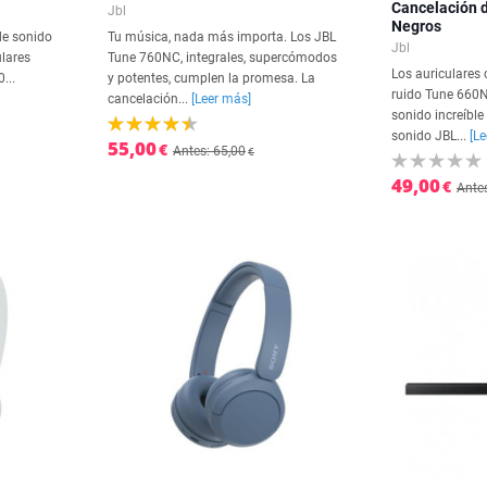
Cancelación d
Jbl
Negros
de sonido
Tu música, nada más importa. Los JBL
Jbl
ulares
Tune 760NC, integrales, supercómodos
Los auriculares
...
y potentes, cumplen la promesa. La
ruido Tune 660N
cancelación...
[Leer más]
sonido increíble 
sonido JBL...
[L
55,00
€
Antes: 65,00
€
49,00
€
Antes