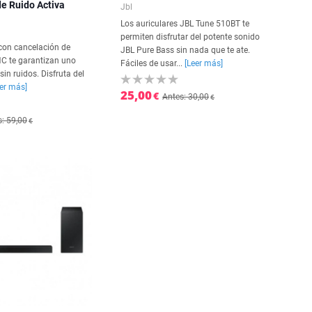
e Ruido Activa
Jbl
Los auriculares JBL Tune 510BT te
permiten disfrutar del potente sonido
 con cancelación de
JBL Pure Bass sin nada que te ate.
C te garantizan uno
Fáciles de usar...
[Leer más]
sin ruidos. Disfruta del
eer más]
25,00
€
Antes: 30,00
€
: 59,00
€