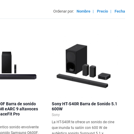
Ordenar por:
Nombre
|
Precio
|
Fecha
F Barra de sonido
Sony HT-S40R Barra de Sonido 5.1
MI eARC 9 altavoces
600W
aceFit Pro
Sony
La HT-S40R te ofrece un sonido de cine
éntico sonido envolvente
que inunda tu salón con 600 W de
 sonido Samsung Q600F,
auténtico sonido Surround 5.1 y...