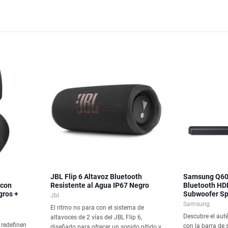
JBL Flip 6 Altavoz Bluetooth
Samsung Q600
 con
Resistente al Agua IP67 Negro
Bluetooth HD
gros +
Subwoofer Sp
Jbl
Samsung
El ritmo no para con el sistema de
Descubre el aut
altavoces de 2 vías del JBL Flip 6,
redefinen
con la barra de
diseñado para ofrecer un sonido nítido y