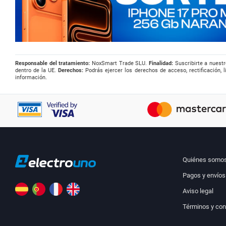
Responsable del tratamiento:
NoxSmart Trade SLU.
Finalidad:
Suscribirte a nuestr
dentro de la UE.
Derechos:
Podrás ejercer los derechos de acceso, rectificación, l
información.
Quiénes somo
Pagos y envíos
Aviso legal
Términos y con