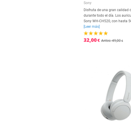
Sony
Disfruta de una gran calidad 
durante todo el día. Los auric
Sony WH-CH520, con hasta 50
[Leer más]
32,00
€
Antes: 49,00
€