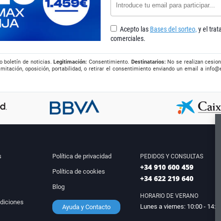
Acepto las
Bases del sorteo,
y el tra
comerciales.
o boletín de noticias.
Legitimación:
Consentimiento.
Destinatarios:
No se realizan cesion
imitación, oposición, portabilidad, o retirar el consentimiento enviando un email a
info@
s
Política de privacidad
PEDIDOS Y CONSULTAS
+34 910 600 459
Política de cookies
+34 622 219 640
Blog
HORARIO DE VERANO
diciones
Lunes a viernes: 10:00 - 14:0
Ayuda y Contacto