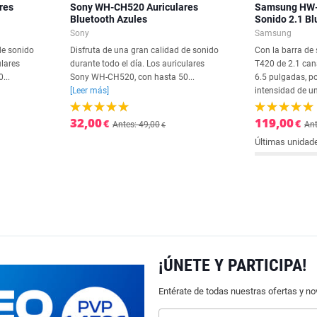
res
Sony WH-CH520 Auriculares
Samsung HW-
Bluetooth Azules
Sonido 2.1 B
Sony
Samsung
de sonido
Disfruta de una gran calidad de sonido
Con la barra d
ulares
durante todo el día. Los auriculares
T420 de 2.1 can
...
Sony WH-CH520, con hasta 50...
6.5 pulgadas, po
[Leer más]
intensidad de un
32,00
119,00
€
€
Antes: 49,00
Ant
€
Últimas unidad
¡ÚNETE Y PARTICIPA!
Entérate de todas nuestras ofertas y n