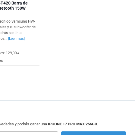
T420 Barra de
luetooth 150W
e sonido Samsung HW-
ales y el subwoofer de
drás sentir la
os...
[Leer más]
es: 129,00
€
es
ovedades y podrás ganar una
IPHONE 17 PRO MAX 256GB
.