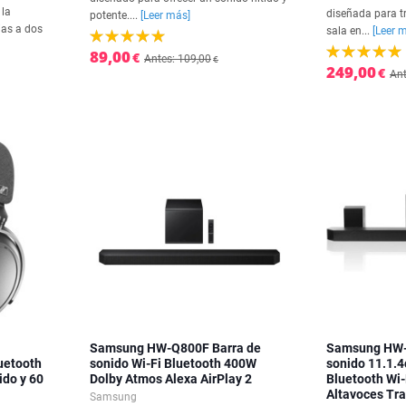
 la
diseñada para t
potente....
[Leer más]
ias a dos
sala en...
[Leer 
89,00
€
Antes: 109,00
€
249,00
€
Ant
Samsung HW-Q800F Barra de
Samsung HW-
uetooth
sonido Wi-Fi Bluetooth 400W
sonido 11.1.4
ido y 60
Dolby Atmos Alexa AirPlay 2
Bluetooth Wi-
Altavoces Tr
Samsung