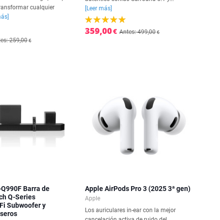
ransformar cualquier
[Leer más]
más]
359,00
€
Antes: 499,00
€
es: 259,00
€
Q990F Barra de
Apple AirPods Pro 3 (2025 3ª gen)
ch Q-Series
Apple
Fi Subwoofer y
Los auriculares in-ear con la mejor
aseros
cancelación activa de ruido del