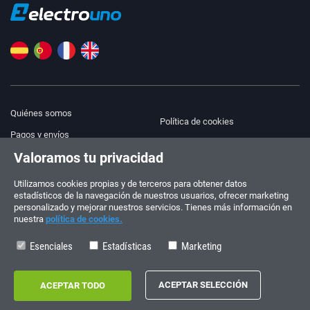
Quiénes somos
Política de cookies
Pagos y envíos
Blog
Valoramos tu privacidad
Aviso legal
Ayuda y Contacto
Términos y condiciones
Utilizamos cookies propias y de terceros para obtener datos
estadísticos de la navegación de nuestros usuarios, ofrecer marketing
Política de privacidad
personalizado y mejorar nuestros servicios. Tienes más información en
nuestra
política de cookies.
¡Síguenos!
PEDIDOS Y CONSULTAS
+34 910 600 459
Esenciales
Estadísticas
Marketing
+34 622 219 640
HORARIO DE VERANO
Lunes a viernes: 10:00 - 14:00