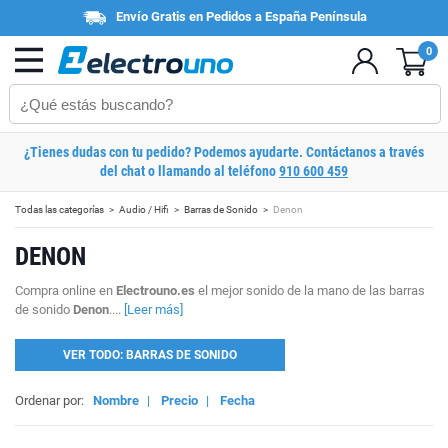
Envío Gratis en Pedidos a España Península
0
¿Tienes dudas con tu pedido? Podemos ayudarte. Contáctanos a través
del chat o llamando al teléfono
910 600 459
Todas las categorías
Audio / Hifi
Barras de Sonido
Denon
DENON
Compra online en
Electrouno.es
el mejor sonido de la mano de las barras
de sonido
Denon
....
[Leer más]
VER TODO: BARRAS DE SONIDO
Ordenar por:
Nombre
|
Precio
|
Fecha