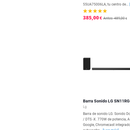
55UA75006LA, tu centro de...
385,00
€
Antes: 489,00
€
Barra Sonido LG SN11RG
Lg
Barra de sonido LG. Sonido D
/ DTS -X. 770W de potencia, A
Google, Chromecast integrado