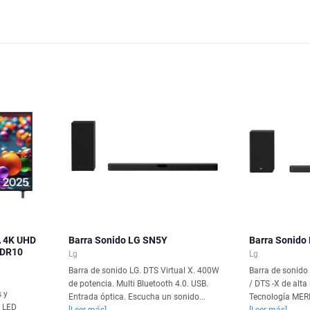
A 4K UHD
Barra Sonido LG SN5Y
Barra Sonido
HDR10
Lg
Lg
Barra de sonido LG. DTS Virtual X. 400W
Barra de sonido
de potencia. Multi Bluetooth 4.0. USB.
/ DTS -X de alta
s y
Entrada óptica. Escucha un sonido...
Tecnología MERI
G LED