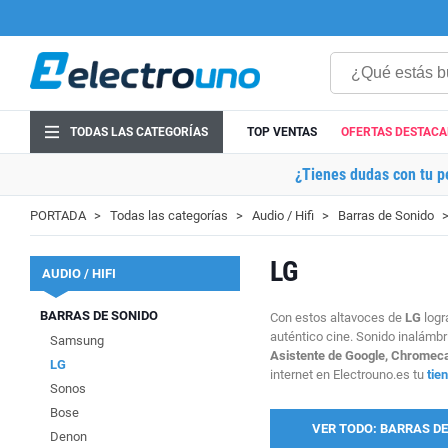
TODAS LAS CATEGORÍAS
TOP VENTAS
OFERTAS DESTAC
¿Tienes dudas con tu p
PORTADA
Todas las categorías
Audio / Hifi
Barras de Sonido
LG
AUDIO / HIFI
BARRAS DE SONIDO
Con estos altavoces de
LG
logr
auténtico cine. Sonido inalámbr
Samsung
Asistente de Google, Chromecas
LG
internet en Electrouno.es tu
tie
Sonos
Bose
VER TODO: BARRAS DE
Denon