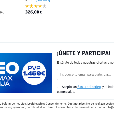
3.0.2....
[Leer más]
326,00
€
00
€
¡ÚNETE Y PARTICIPA!
Entérate de todas nuestras ofertas y n
Acepto las
Bases del sorteo,
y el tra
comerciales.
o boletín de noticias.
Legitimación:
Consentimiento.
Destinatarios:
No se realizan cesion
imitación, oposición, portabilidad, o retirar el consentimiento enviando un email a
info@