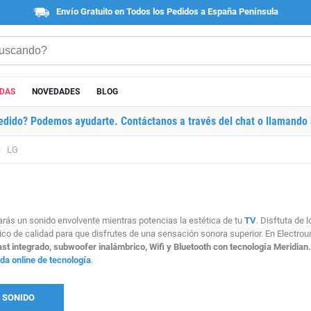
Envío Gratuito en Todos los Pedidos a España Península
ADAS
NOVEDADES
BLOG
edido? Podemos ayudarte. Contáctanos a través del chat o llamando 
LG
arás un sonido envolvente mientras potencias la estética de tu
TV
. Disftuta de 
ico de calidad para que disfrutes de una sensación sonora superior. En Electro
t integrado, subwoofer inalámbrico, Wifi y Bluetooth con tecnología Meridian
nda online de tecnología
.
 SONIDO