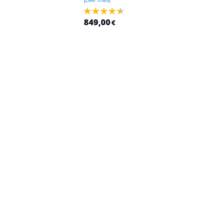
[Leer más]
849,00
€