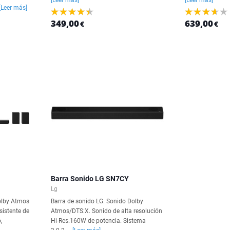
[Leer más]
[Leer más]
[Leer más]
349,00
639,00
€
€
Barra Sonido LG SN7CY
Lg
olby Atmos
Barra de sonido LG. Sonido Dolby
sistente de
Atmos/DTS:X. Sonido de alta resolución
,
Hi-Res.160W de potencia. Sistema