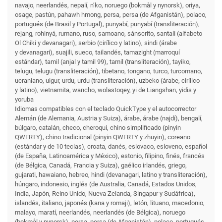
navajo, neerlandés, nepalí, n’ko, noruego (bokmål y nynorsk), oriya,
osage, pastún, pahawh hmong, persa, persa (de Afganistán), polaco,
portugués (de Brasil y Portugal), punyabí, punyabí (transliteración),
rejang, rohinyá, rumano, ruso, samoano, sánscrito, santali (alfabeto
Ol Chiki y devanagari), serbio (cirílico y latino), sindi (árabe
y devanagari), suajili, sueco, tailandés, tamazight (marroquí
estándar), tamil (anjal y tamil 99), tamil (transliteración), tayiko,
telugu, telugu (transliteración), tibetano, tongano, turco, turcomano,
ucraniano, uigur, urdu, urdu (transliteración), uzbeko (árabe, cirílico
y latino), vietnamita, wancho, wolastoqey, yi de Liangshan, yidis y
yoruba
Idiomas compatibles con el teclado QuickType y el autocorrector
Alemán (de Alemania, Austria y Suiza), árabe, árabe (najdí), bengalí,
búlgaro, catalán, checo, cheroqui, chino simplificado (pinyin
QWERTY), chino tradicional (pinyin QWERTY y zhuyin), coreano
(estándar y de 10 teclas), croata, danés, eslovaco, esloveno, español
(de España, Latinoamérica y México), estonio, filipino, finés, francés
(de Bélgica, Canadá, Francia y Suiza), gaélico irlandés, griego,
gujarati, hawaiano, hebreo, hindi (devanagari, latino y transliteración),
húngaro, indonesio, inglés (de Australia, Canadá, Estados Unidos,
India, Japón, Reino Unido, Nueva Zelanda, Singapur y Sudáfrica),
islandés, italiano, japonés (kana y romaji), letón, lituano, macedonio,
malayo, maratí, neerlandés, neerlandés (de Bélgica), noruego
(bokmål y nynorsk), persa, persa (de Afganistán), polaco, portugués