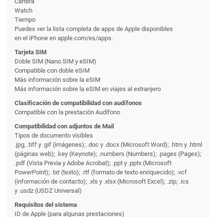
Cartera
Watch
Tiempo
Puedes ver la lista completa de apps de Apple disponibles
en el iPhone en apple.com/es/apps.
Tarjeta SIM
Doble SIM (Nano SIM y eSIM)
Compatible con doble eSIM
Más información sobre la eSIM
Más información sobre la eSIM en viajes al extranjero
Clasificación de compati­bilidad con audífonos
Compatible con la prestación Audífono
Compati­bilidad con adjuntos de Mail
Tipos de documento visibles
.jpg, .tiff y .gif (imágenes); .doc y .docx (Microsoft Word); .htm y .html
(páginas web); .key (Keynote); .numbers (Numbers); .pages (Pages);
.pdf (Vista Previa y Adobe Acrobat); .ppt y .pptx (Microsoft
PowerPoint); .txt (texto); .rtf (formato de texto enriquecido); .vcf
(información de contacto); .xls y .xlsx (Microsoft Excel); .zip; .ics
y .usdz (USDZ Universal)
Requisitos del sistema
ID de Apple (para algunas prestaciones)