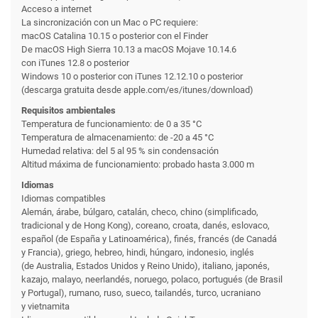
Acceso a internet
La sincronización con un Mac o PC requiere:
macOS Catalina 10.15 o posterior con el Finder
De macOS High Sierra 10.13 a macOS Mojave 10.14.6
con iTunes 12.8 o posterior
Windows 10 o posterior con iTunes 12.12.10 o posterior
(descarga gratuita desde apple.com/es/itunes/download)
Requisitos ambientales
Temperatura de funciona­miento: de 0 a 35 °C
Temperatura de almacena­miento: de -20 a 45 °C
Humedad relativa: del 5 al 95 % sin condensación
Altitud máxima de funciona­miento: probado hasta 3.000 m
Idiomas
Idiomas compatibles
Alemán, árabe, búlgaro, catalán, checo, chino (simplificado,
tradicional y de Hong Kong), coreano, croata, danés, eslovaco,
español (de España y Latinoamérica), finés, francés (de Canadá
y Francia), griego, hebreo, hindi, húngaro, indonesio, inglés
(de Australia, Estados Unidos y Reino Unido), italiano, japonés,
kazajo, malayo, neerlandés, noruego, polaco, portugués (de Brasil
y Portugal), rumano, ruso, sueco, tailandés, turco, ucraniano
y vietnamita