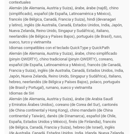
contextuales
Alemán (de Alemania, Austria y Suiza), árabe, árabe (najdí), chino
(simplificado), español (de España, Latinoamérica y México),
francés (de Bélgica, Canadá, Francia y Suiza), hindi (devanagari
y latino), inglés (de Australia, Canadá, Estados Unidos, India, Japón,
Nueva Zelanda, Reino Unido, Singapur y Sudáfrica), italiano,
neerlandés (de Bélgica y Países Bajos), portugués (de Brasil), ruso,
sueco, turco y vietnamita
Idiomas compatibles con el teclado QuickType y QuickPath
Alemán (de Alemania, Austria y Suiza), árabe, chino simplificado
(pinyin QWERTY), chino tradicional (pinyin QWERTY), coreano,
español (de España, Latinoamérica y México), francés (de Canadá,
Francia y Suiza), inglés (de Australia, Canadá, Estados Unidos, India,
Japón, Nueva Zelanda, Reino Unido, Singapur y Sudáfrica), italiano,
hebreo, neerlandés (de Bélgica y Países Bajos), polaco, portugués
(de Brasil y Portugal), rumano, sueco y vietnamita
Idiomas de Siri
Alemán (de Alemania, Austria y Suiza), árabe (de Arabia Saudí
y Emiratos Árabes Unidos), coreano (de Corea del Sur), cantonés
(de China continental y Hong Kong), chino mandarín (de China
continental y Taiwán), danés (de Dinamarca), español (de Chile,
España, Estados Unidos y México), finés (de Finlandia), francés
(de Bélgica, Canadá, Francia y Suiza), hebreo (de Israel), inglés
(de Australia, Canadá, Estados Unidos, India, Irlanda, Nueva Zelanda,