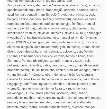
Idiomas compatibles con el teclado QuickType
Ainu, akan, albanés, alemán (de Alemania, Austria y Suiza), amárico,
apache (occidental), árabe, árabe (najdí), armenio, asamés, asirio,
azerí, bengalí, bengalí (transliteración), bielorruso, birmano, bodo,
búlgaro, cabilio, cachemir (árabe y devanagari), canarés, canarés
(transliteración), cantonés tradicional (cangjie, fonético, manual,
sucheng y wubihua), catalán, checo, cheroqui, chickasaw, chino
simplificado (manual, pinyin de 10 teclas, pinyin QWERTY, shuangpin
y wubihua), chino tradicional (cangjie, manual, pinyin de 10 teclas,
pinyin QWERTY, shuangpin, sucheng, wubihua y zhuyin), choctaw,
chuvasio, cingalés, coreano (estándar y de 10 teclas), croata, danés,
divehi, dogri, dzongkha, emoji, eslovaco, esloveno, español (de
España, Latinoamérica y México), estonio, feroés, filipino, finés,
flamenco, francés (de Bélgica, Canadá, Francia y Suiza), fula
(adlam), gaélico irlandés, galés, georgiano, griego, gujarati, gujarati
(transliteración), Hausa, hawaiano, hebreo, hindi (devanagari, latino
y transliteración), húngaro, igbo, indonesio, inglés (de Australia,
Canadá, Estados Unidos, India, Japón, Nueva Zelanda, Reino Unido,
Singapur y Sudáfrica), ingusetio, islandés, italiano, japonés (kana
y romaji), japonés (manual), jemer, kazajo, kirguís, konkaní
(devanagari), kurdo (árabe y latino), laosiano, letón, lituano,
macedonio, maithili, malayalam, malayalam (transliteración), malayo
(árabe y latino), maltés, mandeo, manipurí (bengalí y alfabeto
meetei), maorí, maratí, maratí (transliteración), micmac, mongol,