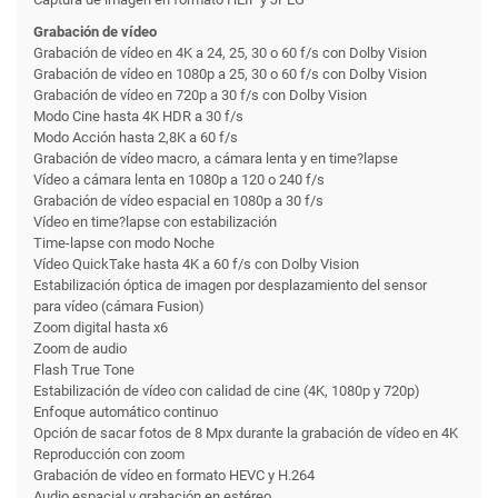
Grabación de vídeo
Grabación de vídeo en 4K a 24, 25, 30 o 60 f/s con Dolby Vision
Grabación de vídeo en 1080p a 25, 30 o 60 f/s con Dolby Vision
Grabación de vídeo en 720p a 30 f/s con Dolby Vision
Modo Cine hasta 4K HDR a 30 f/s
Modo Acción hasta 2,8K a 60 f/s
Grabación de vídeo macro, a cámara lenta y en time?lapse
Vídeo a cámara lenta en 1080p a 120 o 240 f/s
Grabación de vídeo espacial en 1080p a 30 f/s
Vídeo en time?lapse con estabili­zación
Time-lapse con modo Noche
Vídeo QuickTake hasta 4K a 60 f/s con Dolby Vision
Estabili­zación óptica de imagen por desplazamiento del sensor
para vídeo (cámara Fusion)
Zoom digital hasta x6
Zoom de audio
Flash True Tone
Estabili­zación de vídeo con calidad de cine (4K, 1080p y 720p)
Enfoque automático continuo
Opción de sacar fotos de 8 Mpx durante la grabación de vídeo en 4K
Reproducción con zoom
Grabación de vídeo en formato HEVC y H.264
Audio espacial y grabación en estéreo