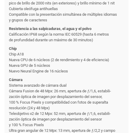
pico de brillo de 2000 nits (en exteriores) y brillo mínimo de 1 nit
Cubierta oleófuga antihuellas
Compatible con la presentación simultánea de múltiples idiomas
y grupos de caracteres
Resistencia a las salpicaduras, el agua y el polvo
Calificación IP68 según la norma IEC 60529 (hasta 6 metros
de profundidad durante un máximo de 30 minutos)
Chip
Chip A18
Nueva CPU de 6 núcleos (2 de rendi­miento y 4 de eficiencia)
Nueva GPU de 5 núcleos
Nuevo Neural Engine de 16 núcleos
Cámara
Sistema avanzado de cámara dual
Cámara Fusion de 48 Mpx: 26 mm, apertura de ƒ/1,6, estabili­
zación óptica de imagen por desplazamiento del sensor,
100 % Focus Pixels y compati­bilidad con fotos de superalta
resolución (24 y 48 Mpx)
Teleobjetivo x2 de 12 Mpx: 52 mm, apertura de ƒ/1,6, estabili­
zación óptica de imagen por desplazamiento del sensor
y 100 % Focus Pixels
Ultra gran angular de 12 Mpx: 13 mm, apertura de ƒ/2,2 y campo