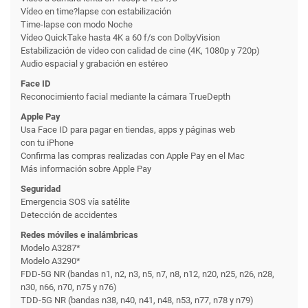
Vídeo en time?lapse con estabili­zación
Time-lapse con modo Noche
Vídeo QuickTake hasta 4K a 60 f/s con DolbyVision
Estabili­zación de vídeo con calidad de cine (4K, 1080p y 720p)
Audio espacial y grabación en estéreo
Face ID
Reconoci­miento facial mediante la cámara TrueDepth
Apple Pay
Usa Face ID para pagar en tiendas, apps y páginas web
con tu iPhone
Confirma las compras realizadas con Apple Pay en el Mac
Más información sobre Apple Pay
Seguridad
Emergencia SOS vía satélite
Detección de accidentes
Redes móviles e inalámbricas
Modelo A3287*
Modelo A3290*
FDD-5G NR (bandas n1, n2, n3, n5, n7, n8, n12, n20, n25, n26, n28,
n30, n66, n70, n75 y n76)
TDD-5G NR (bandas n38, n40, n41, n48, n53, n77, n78 y n79)