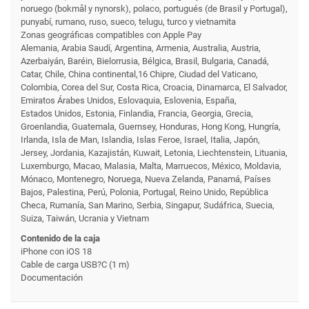
noruego (bokmål y nynorsk), polaco, portugués (de Brasil y Portugal),
punyabí, rumano, ruso, sueco, telugu, turco y vietnamita
Zonas geográficas compatibles con Apple Pay
Alemania, Arabia Saudí, Argentina, Armenia, Australia, Austria,
Azerbaiyán, Baréin, Bielorrusia, Bélgica, Brasil, Bulgaria, Canadá,
Catar, Chile, China continental,16 Chipre, Ciudad del Vaticano,
Colombia, Corea del Sur, Costa Rica, Croacia, Dinamarca, El Salvador,
Emiratos Árabes Unidos, Eslovaquia, Eslovenia, España,
Estados Unidos, Estonia, Finlandia, Francia, Georgia, Grecia,
Groenlandia, Guatemala, Guernsey, Honduras, Hong Kong, Hungría,
Irlanda, Isla de Man, Islandia, Islas Feroe, Israel, Italia, Japón,
Jersey, Jordania, Kazajistán, Kuwait, Letonia, Liechtenstein, Lituania,
Luxemburgo, Macao, Malasia, Malta, Marruecos, México, Moldavia,
Mónaco, Montenegro, Noruega, Nueva Zelanda, Panamá, Países
Bajos, Palestina, Perú, Polonia, Portugal, Reino Unido, República
Checa, Rumanía, San Marino, Serbia, Singapur, Sudáfrica, Suecia,
Suiza, Taiwán, Ucrania y Vietnam
Contenido de la caja
iPhone con iOS 18
Cable de carga USB?C (1 m)
Documentación