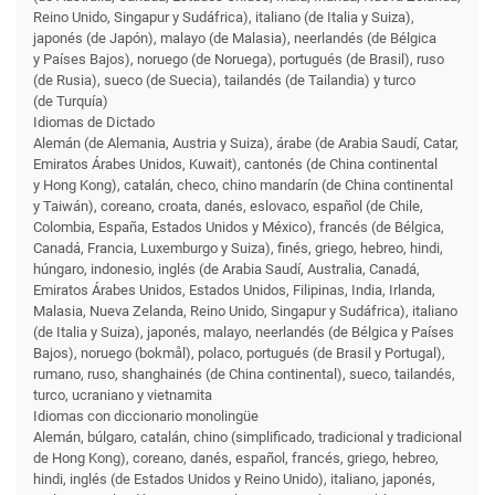
Reino Unido, Singapur y Sudáfrica), italiano (de Italia y Suiza),
japonés (de Japón), malayo (de Malasia), neerlandés (de Bélgica
y Países Bajos), noruego (de Noruega), portugués (de Brasil), ruso
(de Rusia), sueco (de Suecia), tailandés (de Tailandia) y turco
(de Turquía)
Idiomas de Dictado
Alemán (de Alemania, Austria y Suiza), árabe (de Arabia Saudí, Catar,
Emiratos Árabes Unidos, Kuwait), cantonés (de China continental
y Hong Kong), catalán, checo, chino mandarín (de China continental
y Taiwán), coreano, croata, danés, eslovaco, español (de Chile,
Colombia, España, Estados Unidos y México), francés (de Bélgica,
Canadá, Francia, Luxemburgo y Suiza), finés, griego, hebreo, hindi,
húngaro, indonesio, inglés (de Arabia Saudí, Australia, Canadá,
Emiratos Árabes Unidos, Estados Unidos, Filipinas, India, Irlanda,
Malasia, Nueva Zelanda, Reino Unido, Singapur y Sudáfrica), italiano
(de Italia y Suiza), japonés, malayo, neerlandés (de Bélgica y Países
Bajos), noruego (bokmål), polaco, portugués (de Brasil y Portugal),
rumano, ruso, shanghainés (de China continental), sueco, tailandés,
turco, ucraniano y vietnamita
Idiomas con diccionario monolingüe
Alemán, búlgaro, catalán, chino (simplificado, tradicional y tradicional
de Hong Kong), coreano, danés, español, francés, griego, hebreo,
hindi, inglés (de Estados Unidos y Reino Unido), italiano, japonés,