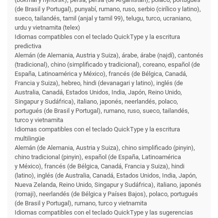
(de Brasil y Portugal), punyabí, rumano, ruso, serbio (cirílico y latino),
sueco, tailandés, tamil (anjal y tamil 99), telugu, turco, ucraniano,
urdu y vietnamita (telex)
Idiomas compatibles con el teclado QuickType y la escritura
predictiva
Alemán (de Alemania, Austria y Suiza), árabe, árabe (najdí), cantonés
(tradicional), chino (simplificado y tradicional), coreano, español (de
España, Latinoamérica y México), francés (de Bélgica, Canadá,
Francia y Suiza), hebreo, hindi (devanagari y latino), inglés (de
Australia, Canadá, Estados Unidos, India, Japón, Reino Unido,
Singapur y Sudáfrica), italiano, japonés, neerlandés, polaco,
portugués (de Brasil y Portugal), rumano, ruso, sueco, tailandés,
turco y vietnamita
Idiomas compatibles con el teclado QuickType y la escritura
multilingüe
Alemán (de Alemania, Austria y Suiza), chino simplificado (pinyin),
chino tradicional (pinyin), español (de España, Latinoamérica
y México), francés (de Bélgica, Canadá, Francia y Suiza), hindi
(latino), inglés (de Australia, Canadá, Estados Unidos, India, Japón,
Nueva Zelanda, Reino Unido, Singapur y Sudáfrica), italiano, japonés
(romaji), neerlandés (de Bélgica y Países Bajos), polaco, portugués
(de Brasil y Portugal), rumano, turco y vietnamita
Idiomas compatibles con el teclado QuickType y las sugerencias