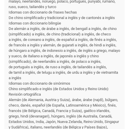
malayo, neerlandés, noruego, polaco, portugués, punyabí, rumano,
ruso, sueco, tailandés y turco
Idiomas con diccionario de frases hechas
De chino simplificado y tradicional a inglés y de cantonés a inglés
Idiomas con diccionario bilingüe
De alemán a inglés, de árabe a inglés, de bengalí a inglés, de chino
(simplificado) a inglés, de chino (tradicional) a inglés, de checo
a inglés, de coreano a inglés, de español a inglés, de finés a inglés,
de francés a inglés y alemán, de gujarati a inglés, de hindi a inglés,
de húngaro a inglés, de indonesio a inglés, de inglés a griego, malayo
y sueco, de italiano a inglés, de japonés a inglés y chino
(simplificado), de neerlandés a inglés, de polaco a inglés,
de portugués a inglés, de ruso a inglés, de tailandés a inglés,
de tamil a inglés, de telugu a inglés, de urdu a inglés y de vietnamita
a inglés
Idiomas con diccionario de sinónimos
Chino simplificado e inglés (de Estados Unidos y Reino Unido)
Revisión ortográfica
Alemán (de Alemania, Austria y Suiza), árabe, árabe (najdí), búlgaro,
checo, danés, español (de España, Latinoamérica y México), finés,
francés (de Bélgica, Canadá, Francia y Suiza), gaélico irlandés,
griego, hindi (devanagari), húngaro, inglés (de Australia, Canadá,
Estados Unidos, India, Japón, Nueva Zelanda, Reino Unido, Singapur
y Sudáfrica), italiano, neerlandés (de Bélgica y Países Bajos),