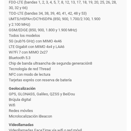
FDD-LTE (bandas 1, 2, 3, 4, 5, 7, 8, 12, 13, 17, 18, 19, 20, 25, 26, 28,
30, 32 y 66)
TDD-LTE (bandas 34, 38, 39, 40, 41, 42, 48 y 53)
UMTS/HSPA+/DC?HSDPA (850, 900, 1.700/2.100, 1.900
y 2.100 MHz)
GSM/EDGE (850, 900, 1.800 y 1.900 MHz)
Todos los modelos
5G (sub?6 GHz) con MIMO 4x46
LTE Gigabit con MIMO 4x4 y LAA6
Wi?Fi 7 con MIMO 2x27
Bluetooth 5.3
Chip de banda ultraancha de segunda generación8
Tecnología de red Thread
NFC con modo de lectura
Tarjetas exprés con reserva de batería
Geolocalización
GPS, GLONASS, Galileo, QZSS y BeiDou
Brújula digital
Wifi
Redes móviles
Microlocalización iBeacon
Videollamadas
Videollamadas FaceTime vía wifi o red móvil