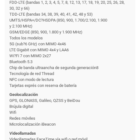
FDD-LTE (bandas 1, 2, 3, 4, 5, 7, 8, 12, 13, 17, 18, 19, 20, 25, 26, 28,
30, 32 y 66)
TDD-LTE (bandas 34, 38, 39, 40, 41, 42, 48 y 53)
UMTS/HSPA+/DC?HSDPA (850, 900, 1.700/2.100, 1.900
y 2.100 MHz)
GSM/EDGE (850, 900, 1.800 y 1.900 MHz)
Todos los modelos
5G (sub?6 GHz) con MIMO 4x46
LTE Gigabit con MIMO 4x4 y LAA6
Wi?Fi 7 con MIMO 2x27
Bluetooth 5.3
Chip de banda ultraancha de segunda generación8
Tecnología de red Thread
NFC con modo de lectura
Tarjetas exprés con reserva de batería
Geolocalización
GPS, GLONASS, Galileo, QZSS y BeiDou
Brújula digital
Wifi
Redes móviles
Microlocalización iBeacon
Videollamadas
Videollamadas FaceTime vía wifi o red móvil