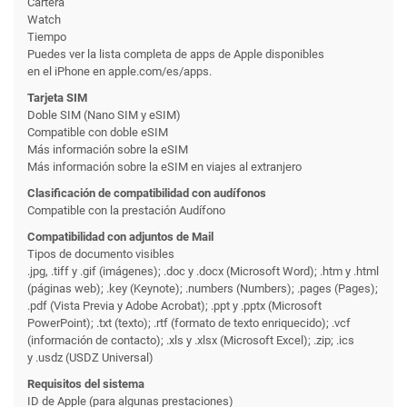
Cartera
Watch
Tiempo
Puedes ver la lista completa de apps de Apple disponibles
en el iPhone en apple.com/es/apps.
Tarjeta SIM
Doble SIM (Nano SIM y eSIM)
Compatible con doble eSIM
Más información sobre la eSIM
Más información sobre la eSIM en viajes al extranjero
Clasificación de compati­bilidad con audífonos
Compatible con la prestación Audífono
Compati­bilidad con adjuntos de Mail
Tipos de documento visibles
.jpg, .tiff y .gif (imágenes); .doc y .docx (Microsoft Word); .htm y .html
(páginas web); .key (Keynote); .numbers (Numbers); .pages (Pages);
.pdf (Vista Previa y Adobe Acrobat); .ppt y .pptx (Microsoft
PowerPoint); .txt (texto); .rtf (formato de texto enriquecido); .vcf
(información de contacto); .xls y .xlsx (Microsoft Excel); .zip; .ics
y .usdz (USDZ Universal)
Requisitos del sistema
ID de Apple (para algunas prestaciones)