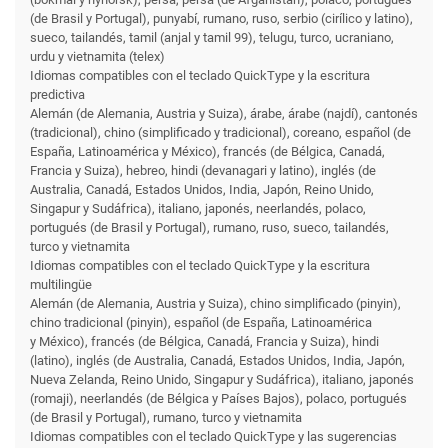
(de Brasil y Portugal), punyabí, rumano, ruso, serbio (cirílico y latino),
sueco, tailandés, tamil (anjal y tamil 99), telugu, turco, ucraniano,
urdu y vietnamita (telex)
Idiomas compatibles con el teclado QuickType y la escritura
predictiva
Alemán (de Alemania, Austria y Suiza), árabe, árabe (najdí), cantonés
(tradicional), chino (simplificado y tradicional), coreano, español (de
España, Latinoamérica y México), francés (de Bélgica, Canadá,
Francia y Suiza), hebreo, hindi (devanagari y latino), inglés (de
Australia, Canadá, Estados Unidos, India, Japón, Reino Unido,
Singapur y Sudáfrica), italiano, japonés, neerlandés, polaco,
portugués (de Brasil y Portugal), rumano, ruso, sueco, tailandés,
turco y vietnamita
Idiomas compatibles con el teclado QuickType y la escritura
multilingüe
Alemán (de Alemania, Austria y Suiza), chino simplificado (pinyin),
chino tradicional (pinyin), español (de España, Latinoamérica
y México), francés (de Bélgica, Canadá, Francia y Suiza), hindi
(latino), inglés (de Australia, Canadá, Estados Unidos, India, Japón,
Nueva Zelanda, Reino Unido, Singapur y Sudáfrica), italiano, japonés
(romaji), neerlandés (de Bélgica y Países Bajos), polaco, portugués
(de Brasil y Portugal), rumano, turco y vietnamita
Idiomas compatibles con el teclado QuickType y las sugerencias