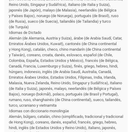
Reino Unido, Singapur y Sudáfrica), italiano (de Italia y Suiza),
japonés (de Japón), malayo (de Malasia), neerlandés (de Bélgica
y Países Bajos), noruego (de Noruega), portugués (de Brasil), ruso
(de Rusia), sueco (de Suecia), tailandés (de Tailandia) y turco
(de Turquía)
Idiomas de Dictado
Alemán (de Alemania, Austria y Suiza), árabe (de Arabia Saudí, Catar,
Emiratos Árabes Unidos, Kuwait), cantonés (de China continental
y Hong Kong), catalán, checo, chino mandarín (de China continental
y Taiwán), coreano, croata, danés, eslovaco, español (de Chile,
Colombia, España, Estados Unidos y México), francés (de Bélgica,
Canadá, Francia, Luxemburgo y Suiza), finés, griego, hebreo, hindi,
húngaro, indonesio, inglés (de Arabia Saudí, Australia, Canadá,
Emiratos Árabes Unidos, Estados Unidos, Filipinas, India, Irlanda,
Malasia, Nueva Zelanda, Reino Unido, Singapur y Sudáfrica), italiano
(de Italia y Suiza), japonés, malayo, neerlandés (de Bélgica y Países
Bajos), noruego (bokmål), polaco, portugués (de Brasil y Portugal),
rumano, ruso, shanghainés (de China continental), sueco, tailandés,
turco, ucraniano y vietnamita
Idiomas con diccionario monolingüe
Alemán, búlgaro, catalán, chino (simplificado, tradicional y tradicional
de Hong Kong), coreano, danés, español, francés, griego, hebreo,
hindi, inglés (de Estados Unidos y Reino Unido), italiano, japonés,