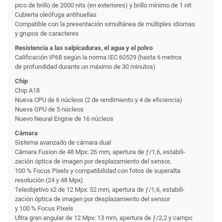
pico de brillo de 2000 nits (en exteriores) y brillo mínimo de 1 nit
Cubierta oleófuga antihuellas
Compatible con la presentación simultánea de múltiples idiomas
y grupos de caracteres
Resistencia a las salpicaduras, el agua y el polvo
Calificación IP68 según la norma IEC 60529 (hasta 6 metros
de profundidad durante un máximo de 30 minutos)
Chip
Chip A18
Nueva CPU de 6 núcleos (2 de rendi­miento y 4 de eficiencia)
Nueva GPU de 5 núcleos
Nuevo Neural Engine de 16 núcleos
Cámara
Sistema avanzado de cámara dual
Cámara Fusion de 48 Mpx: 26 mm, apertura de ƒ/1,6, estabili­
zación óptica de imagen por desplazamiento del sensor,
100 % Focus Pixels y compati­bilidad con fotos de superalta
resolución (24 y 48 Mpx)
Teleobjetivo x2 de 12 Mpx: 52 mm, apertura de ƒ/1,6, estabili­
zación óptica de imagen por desplazamiento del sensor
y 100 % Focus Pixels
Ultra gran angular de 12 Mpx: 13 mm, apertura de ƒ/2,2 y campo