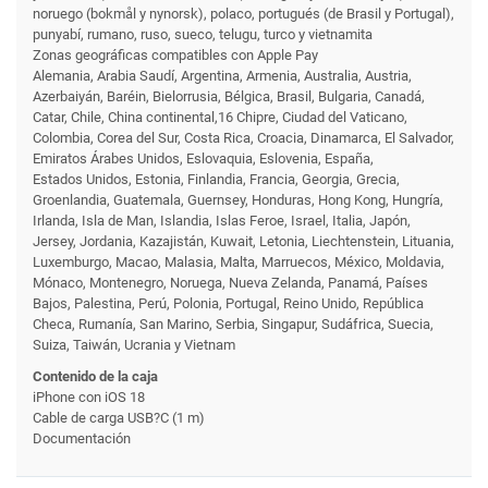
noruego (bokmål y nynorsk), polaco, portugués (de Brasil y Portugal),
punyabí, rumano, ruso, sueco, telugu, turco y vietnamita
Zonas geográficas compatibles con Apple Pay
Alemania, Arabia Saudí, Argentina, Armenia, Australia, Austria,
Azerbaiyán, Baréin, Bielorrusia, Bélgica, Brasil, Bulgaria, Canadá,
Catar, Chile, China continental,16 Chipre, Ciudad del Vaticano,
Colombia, Corea del Sur, Costa Rica, Croacia, Dinamarca, El Salvador,
Emiratos Árabes Unidos, Eslovaquia, Eslovenia, España,
Estados Unidos, Estonia, Finlandia, Francia, Georgia, Grecia,
Groenlandia, Guatemala, Guernsey, Honduras, Hong Kong, Hungría,
Irlanda, Isla de Man, Islandia, Islas Feroe, Israel, Italia, Japón,
Jersey, Jordania, Kazajistán, Kuwait, Letonia, Liechtenstein, Lituania,
Luxemburgo, Macao, Malasia, Malta, Marruecos, México, Moldavia,
Mónaco, Montenegro, Noruega, Nueva Zelanda, Panamá, Países
Bajos, Palestina, Perú, Polonia, Portugal, Reino Unido, República
Checa, Rumanía, San Marino, Serbia, Singapur, Sudáfrica, Suecia,
Suiza, Taiwán, Ucrania y Vietnam
Contenido de la caja
iPhone con iOS 18
Cable de carga USB?C (1 m)
Documentación