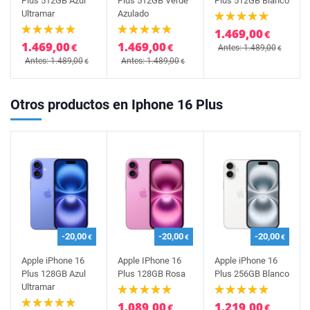
Plus 512GB Azul
Plus 512GB Verde
Plus 512GB Blanco
Ultramar
Azulado
1.469,00
€
1.469,00
1.469,00
€
€
Antes: 1.489,00
€
Antes: 1.489,00
Antes: 1.489,00
€
€
Otros productos en Iphone 16 Plus
-20,00
-20,00
-20,00
€
€
€
Apple iPhone 16
Apple IPhone 16
Apple iPhone 16
Plus 128GB Azul
Plus 128GB Rosa
Plus 256GB Blanco
Ultramar
1.089,00
1.219,00
€
€