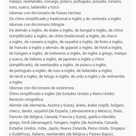
malayo, neerlandés, noruego, polaco, portugués, punyabí, rumano,
ruso, sueco, tailandés y turco
Idiomas con diccionario de frases hechas
De chino simplificado y tradicional a inglés y de cantonés a inglés
Idiomas con diccionario bilingüe
De alemán a inglés, de árabe a inglés, de bengalí a inglés, de chino
(simplificado) a inglés, de chino (tradicional) a inglés, de checo
a inglés, de coreano a inglés, de español a inglés, de finés a inglés,
de francés a inglés y alemán, de gujarati a inglés, de hindi a inglés,
de húngaro a inglés, de indonesio a inglés, de inglés a griego, malayo
y sueco, de italiano a inglés, de japonés a inglés y chino
(simplificado), de neerlandés a inglés, de polaco a inglés,
de portugués a inglés, de ruso a inglés, de tailandés a inglés,
de tamil a inglés, de telugu a inglés, de urdu a inglés y de vietnamita
a inglés
Idiomas con diccionario de sinónimos
Chino simplificado e inglés (de Estados Unidos y Reino Unido)
Revisión ortográfica
Alemán (de Alemania, Austria y Suiza), árabe, árabe (najdí), búlgaro,
checo, danés, español (de España, Latinoamérica y México), finés,
francés (de Bélgica, Canadá, Francia y Suiza), gaélico irlandés,
griego, hindi (devanagari), húngaro, inglés (de Australia, Canadá,
Estados Unidos, India, Japón, Nueva Zelanda, Reino Unido, Singapur
y Sudáfrica), italiano, neerlandés (de Bélgica y Países Bajos),