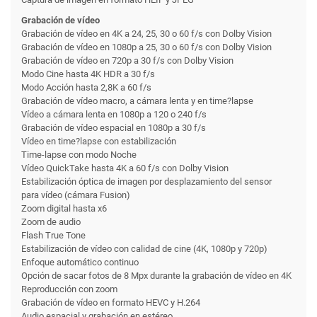
Grabación de vídeo
Grabación de vídeo en 4K a 24, 25, 30 o 60 f/s con Dolby Vision
Grabación de vídeo en 1080p a 25, 30 o 60 f/s con Dolby Vision
Grabación de vídeo en 720p a 30 f/s con Dolby Vision
Modo Cine hasta 4K HDR a 30 f/s
Modo Acción hasta 2,8K a 60 f/s
Grabación de vídeo macro, a cámara lenta y en time?lapse
Vídeo a cámara lenta en 1080p a 120 o 240 f/s
Grabación de vídeo espacial en 1080p a 30 f/s
Vídeo en time?lapse con estabili­zación
Time-lapse con modo Noche
Vídeo QuickTake hasta 4K a 60 f/s con Dolby Vision
Estabili­zación óptica de imagen por desplazamiento del sensor
para vídeo (cámara Fusion)
Zoom digital hasta x6
Zoom de audio
Flash True Tone
Estabili­zación de vídeo con calidad de cine (4K, 1080p y 720p)
Enfoque automático continuo
Opción de sacar fotos de 8 Mpx durante la grabación de vídeo en 4K
Reproducción con zoom
Grabación de vídeo en formato HEVC y H.264
Audio espacial y grabación en estéreo