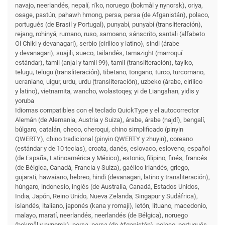
navajo, neerlandés, nepalí, n’ko, noruego (bokmål y nynorsk), oriya,
osage, pastún, pahawh hmong, persa, persa (de Afganistán), polaco,
portugués (de Brasil y Portugal), punyabí, punyabí (transliteración),
rejang, rohinyá, rumano, ruso, samoano, sánscrito, santali (alfabeto
Ol Chiki y devanagari), serbio (cirílico y latino), sindi (árabe
y devanagari), suajili, sueco, tailandés, tamazight (marroquí
estándar), tamil (anjal y tamil 99), tamil (transliteración), tayiko,
telugu, telugu (transliteración), tibetano, tongano, turco, turcomano,
ucraniano, uigur, urdu, urdu (transliteración), uzbeko (árabe, cirílico
y latino), vietnamita, wancho, wolastoqey, yi de Liangshan, yidis y
yoruba
Idiomas compatibles con el teclado QuickType y el autocorrector
Alemán (de Alemania, Austria y Suiza), árabe, árabe (najdí), bengalí,
búlgaro, catalán, checo, cheroqui, chino simplificado (pinyin
QWERTY), chino tradicional (pinyin QWERTY y zhuyin), coreano
(estándar y de 10 teclas), croata, danés, eslovaco, esloveno, español
(de España, Latinoamérica y México), estonio, filipino, finés, francés
(de Bélgica, Canadá, Francia y Suiza), gaélico irlandés, griego,
gujarati, hawaiano, hebreo, hindi (devanagari, latino y transliteración),
húngaro, indonesio, inglés (de Australia, Canadá, Estados Unidos,
India, Japón, Reino Unido, Nueva Zelanda, Singapur y Sudáfrica),
islandés, italiano, japonés (kana y romaji), letón, lituano, macedonio,
malayo, maratí, neerlandés, neerlandés (de Bélgica), noruego
(bokmål y nynorsk), persa, persa (de Afganistán), polaco, portugués