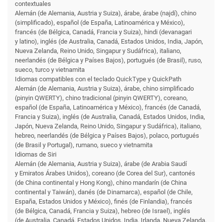
contextuales
Alemán (de Alemania, Austria y Suiza), árabe, árabe (najdí), chino
(simplificado), español (de España, Latinoamérica y México),
francés (de Bélgica, Canadá, Francia y Suiza), hindi (devanagari
y latino), inglés (de Australia, Canadá, Estados Unidos, India, Japón,
Nueva Zelanda, Reino Unido, Singapur y Sudáfrica), italiano,
neerlandés (de Bélgica y Países Bajos), portugués (de Brasil), ruso,
sueco, turco y vietnamita
Idiomas compatibles con el teclado QuickType y QuickPath
Alemán (de Alemania, Austria y Suiza), árabe, chino simplificado
(pinyin QWERTY), chino tradicional (pinyin QWERTY), coreano,
español (de España, Latinoamérica y México), francés (de Canadá,
Francia y Suiza), inglés (de Australia, Canadá, Estados Unidos, India,
Japón, Nueva Zelanda, Reino Unido, Singapur y Sudáfrica), italiano,
hebreo, neerlandés (de Bélgica y Países Bajos), polaco, portugués
(de Brasil y Portugal), rumano, sueco y vietnamita
Idiomas de Siri
Alemán (de Alemania, Austria y Suiza), árabe (de Arabia Saudí
y Emiratos Árabes Unidos), coreano (de Corea del Sur), cantonés
(de China continental y Hong Kong), chino mandarín (de China
continental y Taiwán), danés (de Dinamarca), español (de Chile,
España, Estados Unidos y México), finés (de Finlandia), francés
(de Bélgica, Canadá, Francia y Suiza), hebreo (de Israel), inglés
(de Australia, Canadá, Estados Unidos, India, Irlanda, Nueva Zelanda,