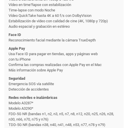
Vídeo en time?lapse con estabili­zación
Time-lapse con modo Noche
Vídeo QuickTake hasta 4K a 60 f/s con DolbyVision
Estabili­zación de vídeo con calidad de cine (4K, 1080p y 720p)
Audio espacial y grabación en estéreo
Face ID
Reconoci­miento facial mediante la cámara TrueDepth
Apple Pay
Usa Face ID para pagar en tiendas, apps y páginas web
con tu iPhone
Confirma las compras realizadas con Apple Pay en el Mac
Más información sobre Apple Pay
Seguridad
Emergencia SOS vía satélite
Detección de accidentes
Redes móviles e inalámbricas
Modelo A3287*
Modelo A3290*
FDD-5G NR (bandas n1, n2, n3, n5, n7, n8, n12, n20, n25, n26, n28,
n30, n66, n70, n75 y n76)
TDD-5G NR (bandas n38, n40, n41, n48, n53, n77, n78 y n79)