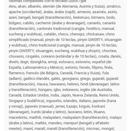
Idiomas compatibles con el teclado QuickType
Ainu, akan, albanés, alemán (de Alemania, Austria y Suiza), amárico,
apache (occidental), árabe, árabe (najdí), armenio, asamés, asirio,
azerí, bengalí, bengalí (transliteración), bielorruso, birmano, bodo,
búlgaro, cabilio, cachemir (árabe y devanagari), canarés, canarés
(transliteración), cantonés tradicional (cangjie, fonético, manual,
sucheng y wubihua), catalán, checo, cheroqui, chickasaw, chino
simplificado (manual, pinyin de 10 teclas, pinyin QWERTY, shuangpin
y wubihua), chino tradicional (cangjie, manual, pinyin de 10 teclas,
pinyin QWERTY, shuangpin, sucheng, wubihua y zhuyin), choctaw,
chuvasio, cingalés, coreano (estándar y de 10 teclas), croata, danés,
divehi, dogri, dzongkha, emoji, eslovaco, esloveno, español (de
España, Latinoamérica y México), estonio, feroés, filipino, finés,
flamenco, francés (de Bélgica, Canadá, Francia y Suiza), fula
(adlam), gaélico irlandés, galés, georgiano, griego, gujarati, gujarati
(transliteración), Hausa, hawaiano, hebreo, hindi (devanagari, latino
y transliteración), húngaro, igbo, indonesio, inglés (de Australia,
Canadá, Estados Unidos, India, Japón, Nueva Zelanda, Reino Unido,
Singapur y Sudáfrica), ingusetio, islandés, italiano, japonés (kana
y romaji), japonés (manual), jemer, kazajo, kirguís, konkaní
(devanagari), kurdo (árabe y latino), laosiano, letón, lituano,
macedonio, maithili, malayalam, malayalam (transliteración), malayo
(árabe y latino), maltés, mandeo, manipurí (bengalí y alfabeto
meetei), maorí, maratí, maratí (transliteración), micmac, mongol,