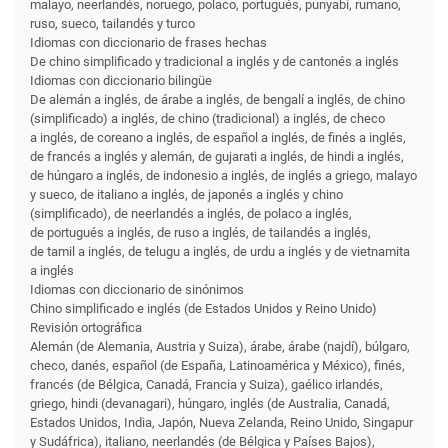
malayo, neerlandés, noruego, polaco, portugués, punyabí, rumano,
ruso, sueco, tailandés y turco
Idiomas con diccionario de frases hechas
De chino simplificado y tradicional a inglés y de cantonés a inglés
Idiomas con diccionario bilingüe
De alemán a inglés, de árabe a inglés, de bengalí a inglés, de chino
(simplificado) a inglés, de chino (tradicional) a inglés, de checo
a inglés, de coreano a inglés, de español a inglés, de finés a inglés,
de francés a inglés y alemán, de gujarati a inglés, de hindi a inglés,
de húngaro a inglés, de indonesio a inglés, de inglés a griego, malayo
y sueco, de italiano a inglés, de japonés a inglés y chino
(simplificado), de neerlandés a inglés, de polaco a inglés,
de portugués a inglés, de ruso a inglés, de tailandés a inglés,
de tamil a inglés, de telugu a inglés, de urdu a inglés y de vietnamita
a inglés
Idiomas con diccionario de sinónimos
Chino simplificado e inglés (de Estados Unidos y Reino Unido)
Revisión ortográfica
Alemán (de Alemania, Austria y Suiza), árabe, árabe (najdí), búlgaro,
checo, danés, español (de España, Latinoamérica y México), finés,
francés (de Bélgica, Canadá, Francia y Suiza), gaélico irlandés,
griego, hindi (devanagari), húngaro, inglés (de Australia, Canadá,
Estados Unidos, India, Japón, Nueva Zelanda, Reino Unido, Singapur
y Sudáfrica), italiano, neerlandés (de Bélgica y Países Bajos),