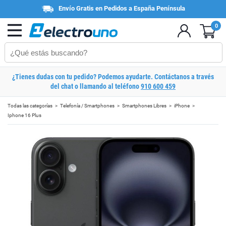
Envío Gratis en Pedidos a España Península
0
¿Tienes dudas con tu pedido? Podemos ayudarte. Contáctanos a través
del chat o llamando al teléfono
910 600 459
Todas las categorías
Telefonía / Smartphones
Smartphones Libres
iPhone
Iphone 16 Plus