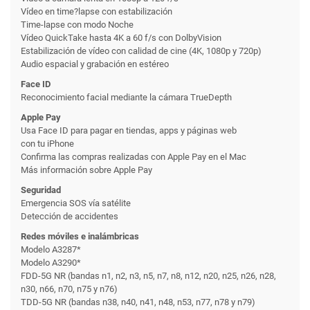
Vídeo en time?lapse con estabili­zación
Time-lapse con modo Noche
Vídeo QuickTake hasta 4K a 60 f/s con DolbyVision
Estabili­zación de vídeo con calidad de cine (4K, 1080p y 720p)
Audio espacial y grabación en estéreo
Face ID
Reconoci­miento facial mediante la cámara TrueDepth
Apple Pay
Usa Face ID para pagar en tiendas, apps y páginas web
con tu iPhone
Confirma las compras realizadas con Apple Pay en el Mac
Más información sobre Apple Pay
Seguridad
Emergencia SOS vía satélite
Detección de accidentes
Redes móviles e inalámbricas
Modelo A3287*
Modelo A3290*
FDD-5G NR (bandas n1, n2, n3, n5, n7, n8, n12, n20, n25, n26, n28,
n30, n66, n70, n75 y n76)
TDD-5G NR (bandas n38, n40, n41, n48, n53, n77, n78 y n79)