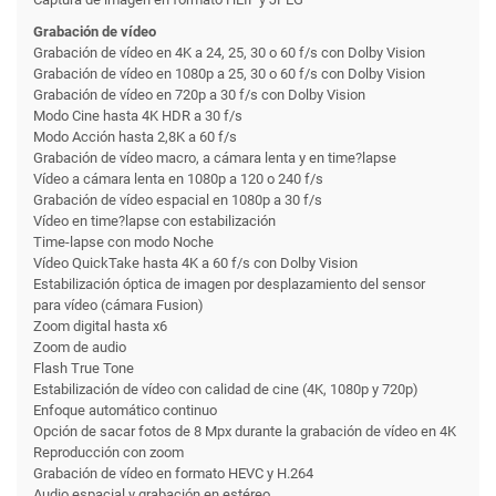
Grabación de vídeo
Grabación de vídeo en 4K a 24, 25, 30 o 60 f/s con Dolby Vision
Grabación de vídeo en 1080p a 25, 30 o 60 f/s con Dolby Vision
Grabación de vídeo en 720p a 30 f/s con Dolby Vision
Modo Cine hasta 4K HDR a 30 f/s
Modo Acción hasta 2,8K a 60 f/s
Grabación de vídeo macro, a cámara lenta y en time?lapse
Vídeo a cámara lenta en 1080p a 120 o 240 f/s
Grabación de vídeo espacial en 1080p a 30 f/s
Vídeo en time?lapse con estabili­zación
Time-lapse con modo Noche
Vídeo QuickTake hasta 4K a 60 f/s con Dolby Vision
Estabili­zación óptica de imagen por desplazamiento del sensor
para vídeo (cámara Fusion)
Zoom digital hasta x6
Zoom de audio
Flash True Tone
Estabili­zación de vídeo con calidad de cine (4K, 1080p y 720p)
Enfoque automático continuo
Opción de sacar fotos de 8 Mpx durante la grabación de vídeo en 4K
Reproducción con zoom
Grabación de vídeo en formato HEVC y H.264
Audio espacial y grabación en estéreo