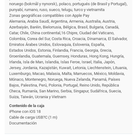
noruego (bokmål y nynorsk), polaco, portugués (de Brasil y Portugal),
punyabí, rumano, ruso, sueco, telugu, turco y vietnamita
Zonas geográficas compatibles con Apple Pay
Alemania, Arabia Saudí, Argentina, Armenia, Australia, Austria,
Azerbaiyán, Baréin, Bielorrusia, Bélgica, Brasil, Bulgaria, Canadá,
Catar, Chile, China continental,16 Chipre, Ciudad del Vaticano,
Colombia, Corea del Sur, Costa Rica, Croacia, Dinamarca, El Salvador,
Emiratos Árabes Unidos, Eslovaquia, Eslovenia, España,
Estados Unidos, Estonia, Finlandia, Francia, Georgia, Grecia,
Groenlandia, Guatemala, Guernsey, Honduras, Hong Kong, Hungría,
Irlanda, Isla de Man, Islandia, Islas Feroe, Israel, Italia, Japón,
Jersey, Jordania, Kazajistán, Kuwait, Letonia, Liechtenstein, Lituania,
Luxemburgo, Macao, Malasia, Malta, Marruecos, México, Moldavia,
Mónaco, Montenegro, Noruega, Nueva Zelanda, Panamá, Países
Bajos, Palestina, Perú, Polonia, Portugal, Reino Unido, República
Checa, Rumanía, San Marino, Serbia, Singapur, Sudáfrica, Suecia,
Suiza, Taiwán, Ucrania y Vietnam
Contenido de la caja
iPhone con iOS 18
Cable de carga USB?C (1 m)
Documentación