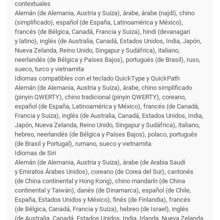
contextuales
Alemán (de Alemania, Austria y Suiza), árabe, árabe (najdí), chino
(simplificado), español (de España, Latinoamérica y México),
francés (de Bélgica, Canadá, Francia y Suiza), hindi (devanagari
y latino), inglés (de Australia, Canadá, Estados Unidos, India, Japón,
Nueva Zelanda, Reino Unido, Singapur y Sudáfrica), italiano,
neerlandés (de Bélgica y Países Bajos), portugués (de Brasil), ruso,
sueco, turco y vietnamita
Idiomas compatibles con el teclado QuickType y QuickPath
Alemán (de Alemania, Austria y Suiza), árabe, chino simplificado
(pinyin QWERTY), chino tradicional (pinyin QWERTY), coreano,
español (de España, Latinoamérica y México), francés (de Canadá,
Francia y Suiza), inglés (de Australia, Canadá, Estados Unidos, India,
Japón, Nueva Zelanda, Reino Unido, Singapur y Sudáfrica), italiano,
hebreo, neerlandés (de Bélgica y Países Bajos), polaco, portugués
(de Brasil y Portugal), rumano, sueco y vietnamita
Idiomas de Siri
Alemán (de Alemania, Austria y Suiza), árabe (de Arabia Saudí
y Emiratos Árabes Unidos), coreano (de Corea del Sur), cantonés
(de China continental y Hong Kong), chino mandarín (de China
continental y Taiwán), danés (de Dinamarca), español (de Chile,
España, Estados Unidos y México), finés (de Finlandia), francés
(de Bélgica, Canadá, Francia y Suiza), hebreo (de Israel), inglés
(de Australia, Canadá, Estados Unidos, India, Irlanda, Nueva Zelanda,