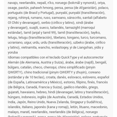
navajo, neerlandés, nepalí, n’ko, noruego (bokmål y nynorsk), oriya,
osage, pastún, pahawh hmong, persa, persa (de Afganistán), polaco,
portugués (de Brasil y Portugal), punyabí, punyabí (transliteración),
rejang, rohinyá, rumano, ruso, samoano, sánscrito, santali (alfabeto
Ol Chiki y devanagari), serbio (cirílico y latino), sindi (árabe
y devanagari), suajili, sueco, tailandés, tamazight (marroquí
estándar), tamil (anjal y tamil 99), tamil (transliteración), tayiko,
telugu, telugu (transliteración), tibetano, tongano, turco, turcomano,
ucraniano, uigur, urdu, urdu (transliteración), uzbeko (árabe, cirílico
y latino), vietnamita, wancho, wolastoqey, yi de Liangshan, yidis y
yoruba
Idiomas compatibles con el teclado QuickType y el autocorrector
Alemán (de Alemania, Austria y Suiza), árabe, árabe (najdí), bengalí,
búlgaro, catalán, checo, cheroqui, chino simplificado (pinyin
QWERTY), chino tradicional (pinyin QWERTY y zhuyin), coreano
(estándar y de 10 teclas), croata, danés, eslovaco, esloveno, español
(de España, Latinoamérica y México), estonio, filipino, finés, francés
(de Bélgica, Canadá, Francia y Suiza), gaélico irlandés, griego,
gujarati, hawaiano, hebreo, hindi (devanagari, latino y transliteración),
húngaro, indonesio, inglés (de Australia, Canadá, Estados Unidos,
India, Japón, Reino Unido, Nueva Zelanda, Singapur y Sudáfrica),
islandés, italiano, japonés (kana y romaji), letón, lituano, macedonio,
malayo, maratí, neerlandés, neerlandés (de Bélgica), noruego
(bokmål y nynorsk), persa, persa (de Afganistán), polaco, portugués