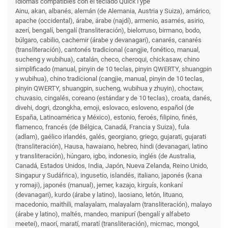
Idiomas compatibles con el teclado QuickType
Ainu, akan, albanés, alemán (de Alemania, Austria y Suiza), amárico,
apache (occidental), árabe, árabe (najdí), armenio, asamés, asirio,
azerí, bengalí, bengalí (transliteración), bielorruso, birmano, bodo,
búlgaro, cabilio, cachemir (árabe y devanagari), canarés, canarés
(transliteración), cantonés tradicional (cangjie, fonético, manual,
sucheng y wubihua), catalán, checo, cheroqui, chickasaw, chino
simplificado (manual, pinyin de 10 teclas, pinyin QWERTY, shuangpin
y wubihua), chino tradicional (cangjie, manual, pinyin de 10 teclas,
pinyin QWERTY, shuangpin, sucheng, wubihua y zhuyin), choctaw,
chuvasio, cingalés, coreano (estándar y de 10 teclas), croata, danés,
divehi, dogri, dzongkha, emoji, eslovaco, esloveno, español (de
España, Latinoamérica y México), estonio, feroés, filipino, finés,
flamenco, francés (de Bélgica, Canadá, Francia y Suiza), fula
(adlam), gaélico irlandés, galés, georgiano, griego, gujarati, gujarati
(transliteración), Hausa, hawaiano, hebreo, hindi (devanagari, latino
y transliteración), húngaro, igbo, indonesio, inglés (de Australia,
Canadá, Estados Unidos, India, Japón, Nueva Zelanda, Reino Unido,
Singapur y Sudáfrica), ingusetio, islandés, italiano, japonés (kana
y romaji), japonés (manual), jemer, kazajo, kirguís, konkaní
(devanagari), kurdo (árabe y latino), laosiano, letón, lituano,
macedonio, maithili, malayalam, malayalam (transliteración), malayo
(árabe y latino), maltés, mandeo, manipurí (bengalí y alfabeto
meetei), maorí, maratí, maratí (transliteración), micmac, mongol,