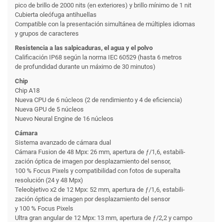
pico de brillo de 2000 nits (en exteriores) y brillo mínimo de 1 nit
Cubierta oleófuga antihuellas
Compatible con la presentación simultánea de múltiples idiomas
y grupos de caracteres
Resistencia a las salpicaduras, el agua y el polvo
Calificación IP68 según la norma IEC 60529 (hasta 6 metros
de profundidad durante un máximo de 30 minutos)
Chip
Chip A18
Nueva CPU de 6 núcleos (2 de rendi­miento y 4 de eficiencia)
Nueva GPU de 5 núcleos
Nuevo Neural Engine de 16 núcleos
Cámara
Sistema avanzado de cámara dual
Cámara Fusion de 48 Mpx: 26 mm, apertura de ƒ/1,6, estabili­
zación óptica de imagen por desplazamiento del sensor,
100 % Focus Pixels y compati­bilidad con fotos de superalta
resolución (24 y 48 Mpx)
Teleobjetivo x2 de 12 Mpx: 52 mm, apertura de ƒ/1,6, estabili­
zación óptica de imagen por desplazamiento del sensor
y 100 % Focus Pixels
Ultra gran angular de 12 Mpx: 13 mm, apertura de ƒ/2,2 y campo