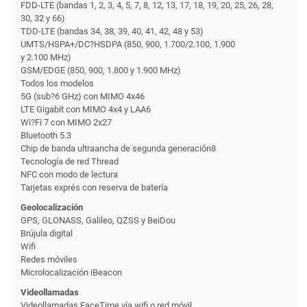
FDD-LTE (bandas 1, 2, 3, 4, 5, 7, 8, 12, 13, 17, 18, 19, 20, 25, 26, 28,
30, 32 y 66)
TDD-LTE (bandas 34, 38, 39, 40, 41, 42, 48 y 53)
UMTS/HSPA+/DC?HSDPA (850, 900, 1.700/2.100, 1.900
y 2.100 MHz)
GSM/EDGE (850, 900, 1.800 y 1.900 MHz)
Todos los modelos
5G (sub?6 GHz) con MIMO 4x46
LTE Gigabit con MIMO 4x4 y LAA6
Wi?Fi 7 con MIMO 2x27
Bluetooth 5.3
Chip de banda ultraancha de segunda generación8
Tecnología de red Thread
NFC con modo de lectura
Tarjetas exprés con reserva de batería
Geolocalización
GPS, GLONASS, Galileo, QZSS y BeiDou
Brújula digital
Wifi
Redes móviles
Microlocalización iBeacon
Videollamadas
Videollamadas FaceTime vía wifi o red móvil