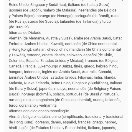
Reino Unido, Singapur y Sudáfrica), italiano (de Italia y Suiza),
japonés (de Japón), malayo (de Malasia), neerlandés (de Bélgica
y Países Bajos), noruego (de Noruega), portugués (de Brasil), ruso
(de Rusia), sueco (de Suecia), tailandés (de Tailandia) y turco
(de Turquía)
Idiomas de Dictado
Alemán (de Alemania, Austria y Suiza), árabe (de Arabia Saudí, Catar,
Emiratos Árabes Unidos, Kuwait), cantonés (de China continental
y Hong Kong), catalán, checo, chino mandarín (de China continental
y Taiwán), coreano, croata, danés, eslovaco, español (de Chile,
Colombia, España, Estados Unidos y México), francés (de Bélgica,
Canadá, Francia, Luxemburgo y Suiza), finés, griego, hebreo, hindi,
húngaro, indonesio, inglés (de Arabia Saudí, Australia, Canadá,
Emiratos Árabes Unidos, Estados Unidos, Filipinas, India, Irlanda,
Malasia, Nueva Zelanda, Reino Unido, Singapur y Sudáfrica), italiano
(de Italia y Suiza), japonés, malayo, neerlandés (de Bélgica y Países
Bajos), noruego (bokmål), polaco, portugués (de Brasil y Portugal),
rumano, ruso, shanghainés (de China continental), sueco, tailandés,
turco, ucraniano y vietnamita
Idiomas con diccionario monolingüe
Alemán, búlgaro, catalán, chino (simplificado, tradicional y tradicional
de Hong Kong), coreano, danés, español, francés, griego, hebreo,
hindi, inglés (de Estados Unidos y Reino Unido), italiano, japonés,