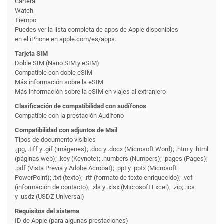
Cartera
Watch
Tiempo
Puedes ver la lista completa de apps de Apple disponibles
en el iPhone en apple.com/es/apps.
Tarjeta SIM
Doble SIM (Nano SIM y eSIM)
Compatible con doble eSIM
Más información sobre la eSIM
Más información sobre la eSIM en viajes al extranjero
Clasificación de compati­bilidad con audífonos
Compatible con la prestación Audífono
Compati­bilidad con adjuntos de Mail
Tipos de documento visibles
.jpg, .tiff y .gif (imágenes); .doc y .docx (Microsoft Word); .htm y .html
(páginas web); .key (Keynote); .numbers (Numbers); .pages (Pages);
.pdf (Vista Previa y Adobe Acrobat); .ppt y .pptx (Microsoft
PowerPoint); .txt (texto); .rtf (formato de texto enriquecido); .vcf
(información de contacto); .xls y .xlsx (Microsoft Excel); .zip; .ics
y .usdz (USDZ Universal)
Requisitos del sistema
ID de Apple (para algunas prestaciones)