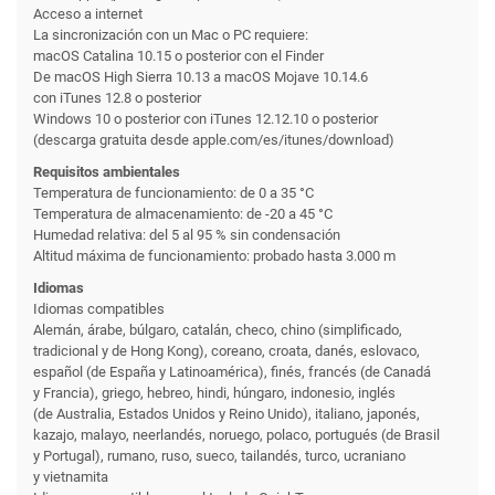
Acceso a internet
La sincronización con un Mac o PC requiere:
macOS Catalina 10.15 o posterior con el Finder
De macOS High Sierra 10.13 a macOS Mojave 10.14.6
con iTunes 12.8 o posterior
Windows 10 o posterior con iTunes 12.12.10 o posterior
(descarga gratuita desde apple.com/es/itunes/download)
Requisitos ambientales
Temperatura de funciona­miento: de 0 a 35 °C
Temperatura de almacena­miento: de -20 a 45 °C
Humedad relativa: del 5 al 95 % sin condensación
Altitud máxima de funciona­miento: probado hasta 3.000 m
Idiomas
Idiomas compatibles
Alemán, árabe, búlgaro, catalán, checo, chino (simplificado,
tradicional y de Hong Kong), coreano, croata, danés, eslovaco,
español (de España y Latinoamérica), finés, francés (de Canadá
y Francia), griego, hebreo, hindi, húngaro, indonesio, inglés
(de Australia, Estados Unidos y Reino Unido), italiano, japonés,
kazajo, malayo, neerlandés, noruego, polaco, portugués (de Brasil
y Portugal), rumano, ruso, sueco, tailandés, turco, ucraniano
y vietnamita