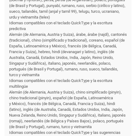
(de Brasil y Portugal), punyabí, rumano, ruso, serbio (cirílico y latino),
sueco, tailandés, tamil (anjal y tamil 99), telugu, turco, ucraniano,
urdu y vietnamita (telex)
Idiomas compatibles con el teclado QuickType y la escritura
predictiva
Alemán (de Alemania, Austria y Suiza), árabe, árabe (najdí), cantonés
(tradicional), chino (simplificado y tradicional), coreano, español (de
España, Latinoamérica y México), francés (de Bélgica, Canadá,
Francia y Suiza), hebreo, hindi (devanagari y latino), inglés (de
Australia, Canadá, Estados Unidos, India, Japón, Reino Unido,
Singapur y Sudáfrica), italiano, japonés, neerlandés, polaco,
portugués (de Brasil y Portugal), rumano, ruso, sueco, tailandés,
turco y vietnamita
Idiomas compatibles con el teclado QuickType y la escritura
multilingüe
Alemán (de Alemania, Austria y Suiza), chino simplificado (pinyin),
chino tradicional (pinyin), español (de España, Latinoamérica
y México), francés (de Bélgica, Canadá, Francia y Suiza), hindi
(latino), inglés (de Australia, Canadá, Estados Unidos, India, Japón,
Nueva Zelanda, Reino Unido, Singapur y Sudáfrica), italiano, japonés
(romaji), neerlandés (de Bélgica y Países Bajos), polaco, portugués
(de Brasil y Portugal), rumano, turco y vietnamita
Idiomas compatibles con el teclado QuickType y las sugerencias