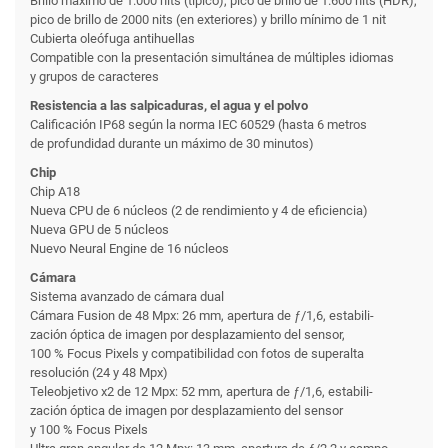
Brillo máximo de 1.000 nits (típico), pico de brillo de 1.600 nits (HDR),
pico de brillo de 2000 nits (en exteriores) y brillo mínimo de 1 nit
Cubierta oleófuga antihuellas
Compatible con la presentación simultánea de múltiples idiomas
y grupos de caracteres
Resistencia a las salpicaduras, el agua y el polvo
Calificación IP68 según la norma IEC 60529 (hasta 6 metros
de profundidad durante un máximo de 30 minutos)
Chip
Chip A18
Nueva CPU de 6 núcleos (2 de rendi­miento y 4 de eficiencia)
Nueva GPU de 5 núcleos
Nuevo Neural Engine de 16 núcleos
Cámara
Sistema avanzado de cámara dual
Cámara Fusion de 48 Mpx: 26 mm, apertura de ƒ/1,6, estabili­
zación óptica de imagen por desplazamiento del sensor,
100 % Focus Pixels y compati­bilidad con fotos de superalta
resolución (24 y 48 Mpx)
Teleobjetivo x2 de 12 Mpx: 52 mm, apertura de ƒ/1,6, estabili­
zación óptica de imagen por desplazamiento del sensor
y 100 % Focus Pixels