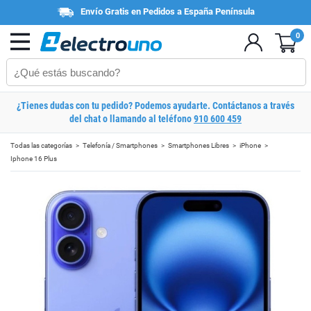
Envío Gratis en Pedidos a España Península
0
¿Tienes dudas con tu pedido? Podemos ayudarte. Contáctanos a través
del chat o llamando al teléfono
910 600 459
Todas las categorías
Telefonía / Smartphones
Smartphones Libres
iPhone
Iphone 16 Plus