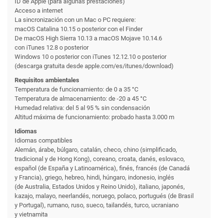
ID de Apple (para algunas prestaciones)
Acceso a internet
La sincronización con un Mac o PC requiere:
macOS Catalina 10.15 o posterior con el Finder
De macOS High Sierra 10.13 a macOS Mojave 10.14.6
con iTunes 12.8 o posterior
Windows 10 o posterior con iTunes 12.12.10 o posterior
(descarga gratuita desde apple.com/es/itunes/download)
Requisitos ambientales
Temperatura de funciona­miento: de 0 a 35 °C
Temperatura de almacena­miento: de -20 a 45 °C
Humedad relativa: del 5 al 95 % sin condensación
Altitud máxima de funciona­miento: probado hasta 3.000 m
Idiomas
Idiomas compatibles
Alemán, árabe, búlgaro, catalán, checo, chino (simplificado,
tradicional y de Hong Kong), coreano, croata, danés, eslovaco,
español (de España y Latinoamérica), finés, francés (de Canadá
y Francia), griego, hebreo, hindi, húngaro, indonesio, inglés
(de Australia, Estados Unidos y Reino Unido), italiano, japonés,
kazajo, malayo, neerlandés, noruego, polaco, portugués (de Brasil
y Portugal), rumano, ruso, sueco, tailandés, turco, ucraniano
y vietnamita