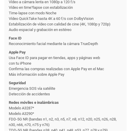
Vídeo a cámara lenta en 1080p a 120 f/s
Vídeo en time?lapse con estabili­zación
Time-lapse con modo Noche
Vídeo QuickTake hasta 4K a 60 f/s con DolbyVision
Estabili­zación de vídeo con calidad de cine (4K, 1080p y 720p)
Audio espacial y grabación en estéreo
Face ID
Reconoci­miento facial mediante la cámara TrueDepth
Apple Pay
Usa Face ID para pagar en tiendas, apps y páginas web
con tu iPhone
Confirma las compras realizadas con Apple Pay en el Mac
Más información sobre Apple Pay
Seguridad
Emergencia SOS vía satélite
Detección de accidentes
Redes móviles e inalámbricas
Modelo A3287*
Modelo A3290*
FDD-5G NR (bandas n1, n2, n3, n5, n7, n8, n12, n20, n25, n26, n28,
n30, n66, n70, n75 y n76)
TDD-5G NR (bandas n38, n40, n41, n48, n53, n77, n78 y n79)