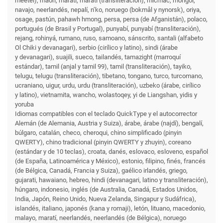
meetei), maorí, maratí, maratí (transliteración), micmac, mongol,
navajo, neerlandés, nepalí, n’ko, noruego (bokmål y nynorsk), oriya,
osage, pastún, pahawh hmong, persa, persa (de Afganistán), polaco,
portugués (de Brasil y Portugal), punyabí, punyabí (transliteración),
rejang, rohinyá, rumano, ruso, samoano, sánscrito, santali (alfabeto
Ol Chiki y devanagari), serbio (cirílico y latino), sindi (árabe
y devanagari), suajili, sueco, tailandés, tamazight (marroquí
estándar), tamil (anjal y tamil 99), tamil (transliteración), tayiko,
telugu, telugu (transliteración), tibetano, tongano, turco, turcomano,
ucraniano, uigur, urdu, urdu (transliteración), uzbeko (árabe, cirílico
y latino), vietnamita, wancho, wolastoqey, yi de Liangshan, yidis y
yoruba
Idiomas compatibles con el teclado QuickType y el autocorrector
Alemán (de Alemania, Austria y Suiza), árabe, árabe (najdí), bengalí,
búlgaro, catalán, checo, cheroqui, chino simplificado (pinyin
QWERTY), chino tradicional (pinyin QWERTY y zhuyin), coreano
(estándar y de 10 teclas), croata, danés, eslovaco, esloveno, español
(de España, Latinoamérica y México), estonio, filipino, finés, francés
(de Bélgica, Canadá, Francia y Suiza), gaélico irlandés, griego,
gujarati, hawaiano, hebreo, hindi (devanagari, latino y transliteración),
húngaro, indonesio, inglés (de Australia, Canadá, Estados Unidos,
India, Japón, Reino Unido, Nueva Zelanda, Singapur y Sudáfrica),
islandés, italiano, japonés (kana y romaji), letón, lituano, macedonio,
malayo, maratí, neerlandés, neerlandés (de Bélgica), noruego