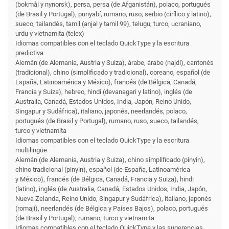
(bokmål y nynorsk), persa, persa (de Afganistán), polaco, portugués
(de Brasil y Portugal), punyabí, rumano, ruso, serbio (cirílico y latino),
sueco, tailandés, tamil (anjal y tamil 99), telugu, turco, ucraniano,
urdu y vietnamita (telex)
Idiomas compatibles con el teclado QuickType y la escritura
predictiva
Alemán (de Alemania, Austria y Suiza), árabe, árabe (najdí), cantonés
(tradicional), chino (simplificado y tradicional), coreano, español (de
España, Latinoamérica y México), francés (de Bélgica, Canadá,
Francia y Suiza), hebreo, hindi (devanagari y latino), inglés (de
Australia, Canadá, Estados Unidos, India, Japón, Reino Unido,
Singapur y Sudáfrica), italiano, japonés, neerlandés, polaco,
portugués (de Brasil y Portugal), rumano, ruso, sueco, tailandés,
turco y vietnamita
Idiomas compatibles con el teclado QuickType y la escritura
multilingüe
Alemán (de Alemania, Austria y Suiza), chino simplificado (pinyin),
chino tradicional (pinyin), español (de España, Latinoamérica
y México), francés (de Bélgica, Canadá, Francia y Suiza), hindi
(latino), inglés (de Australia, Canadá, Estados Unidos, India, Japón,
Nueva Zelanda, Reino Unido, Singapur y Sudáfrica), italiano, japonés
(romaji), neerlandés (de Bélgica y Países Bajos), polaco, portugués
(de Brasil y Portugal), rumano, turco y vietnamita
Idiomas compatibles con el teclado QuickType y las sugerencias