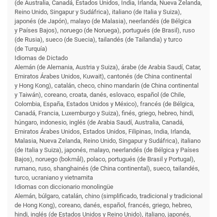
(de Australia, Canadá, Estados Unidos, India, Irlanda, Nueva Zelanda,
Reino Unido, Singapur y Sudáfrica), italiano (de Italia y Suiza),
japonés (de Japón), malayo (de Malasia), neerlandés (de Bélgica
y Países Bajos), noruego (de Noruega), portugués (de Brasil), ruso
(de Rusia), sueco (de Suecia), tailandés (de Tailandia) y turco
(de Turquía)
Idiomas de Dictado
Alemán (de Alemania, Austria y Suiza), árabe (de Arabia Saudí, Catar,
Emiratos Árabes Unidos, Kuwait), cantonés (de China continental
y Hong Kong), catalán, checo, chino mandarín (de China continental
y Taiwán), coreano, croata, danés, eslovaco, español (de Chile,
Colombia, España, Estados Unidos y México), francés (de Bélgica,
Canadá, Francia, Luxemburgo y Suiza), finés, griego, hebreo, hindi,
húngaro, indonesio, inglés (de Arabia Saudí, Australia, Canadá,
Emiratos Árabes Unidos, Estados Unidos, Filipinas, India, Irlanda,
Malasia, Nueva Zelanda, Reino Unido, Singapur y Sudáfrica), italiano
(de Italia y Suiza), japonés, malayo, neerlandés (de Bélgica y Países
Bajos), noruego (bokmål), polaco, portugués (de Brasil y Portugal),
rumano, ruso, shanghainés (de China continental), sueco, tailandés,
turco, ucraniano y vietnamita
Idiomas con diccionario monolingüe
Alemán, búlgaro, catalán, chino (simplificado, tradicional y tradicional
de Hong Kong), coreano, danés, español, francés, griego, hebreo,
hindi, inglés (de Estados Unidos y Reino Unido), italiano, japonés,