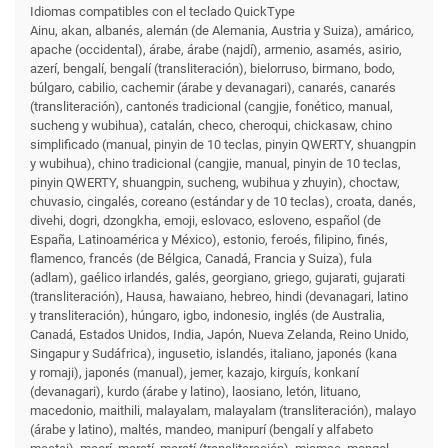
Idiomas compatibles con el teclado QuickType
Ainu, akan, albanés, alemán (de Alemania, Austria y Suiza), amárico,
apache (occidental), árabe, árabe (najdí), armenio, asamés, asirio,
azerí, bengalí, bengalí (transliteración), bielorruso, birmano, bodo,
búlgaro, cabilio, cachemir (árabe y devanagari), canarés, canarés
(transliteración), cantonés tradicional (cangjie, fonético, manual,
sucheng y wubihua), catalán, checo, cheroqui, chickasaw, chino
simplificado (manual, pinyin de 10 teclas, pinyin QWERTY, shuangpin
y wubihua), chino tradicional (cangjie, manual, pinyin de 10 teclas,
pinyin QWERTY, shuangpin, sucheng, wubihua y zhuyin), choctaw,
chuvasio, cingalés, coreano (estándar y de 10 teclas), croata, danés,
divehi, dogri, dzongkha, emoji, eslovaco, esloveno, español (de
España, Latinoamérica y México), estonio, feroés, filipino, finés,
flamenco, francés (de Bélgica, Canadá, Francia y Suiza), fula
(adlam), gaélico irlandés, galés, georgiano, griego, gujarati, gujarati
(transliteración), Hausa, hawaiano, hebreo, hindi (devanagari, latino
y transliteración), húngaro, igbo, indonesio, inglés (de Australia,
Canadá, Estados Unidos, India, Japón, Nueva Zelanda, Reino Unido,
Singapur y Sudáfrica), ingusetio, islandés, italiano, japonés (kana
y romaji), japonés (manual), jemer, kazajo, kirguís, konkaní
(devanagari), kurdo (árabe y latino), laosiano, letón, lituano,
macedonio, maithili, malayalam, malayalam (transliteración), malayo
(árabe y latino), maltés, mandeo, manipurí (bengalí y alfabeto