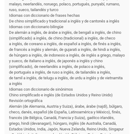
malayo, neerlandés, noruego, polaco, portugués, punyabí, rumano,
ruso, sueco, tailandés y turco
Idiomas con diccionario de frases hechas
De chino simplificado y tradicional a inglés y de cantonés a inglés
Idiomas con diccionario bilingüe
De alemán a inglés, de árabe a inglés, de bengalí a inglés, de chino
(simplificado) a inglés, de chino (tradicional) a inglés, de checo
a inglés, de coreano a inglés, de español a inglés, de finés a inglés,
de francés a inglés y alemán, de gujarati a inglés, de hindi a inglés,
de húngaro a inglés, de indonesio a inglés, de inglés a griego, malayo
y sueco, de italiano a inglés, de japonés a inglés y chino
(simplificado), de neerlandés a inglés, de polaco a inglés,
de portugués a inglés, de ruso a inglés, de tailandés a inglés,
de tamil a inglés, de telugu a inglés, de urdu a inglés y de vietnamita
a inglés
Idiomas con diccionario de sinónimos
Chino simplificado e inglés (de Estados Unidos y Reino Unido)
Revisión ortográfica
Alemán (de Alemania, Austria y Suiza), árabe, árabe (najdí), búlgaro,
checo, danés, español (de España, Latinoamérica y México), finés,
francés (de Bélgica, Canadá, Francia y Suiza), gaélico irlandés,
griego, hindi (devanagari), húngaro, inglés (de Australia, Canadá,
Estados Unidos, India, Japón, Nueva Zelanda, Reino Unido, Singapur