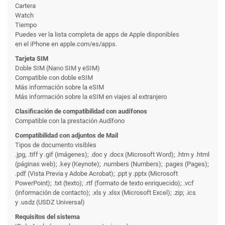
Cartera
Watch
Tiempo
Puedes ver la lista completa de apps de Apple disponibles
en el iPhone en apple.com/es/apps.
Tarjeta SIM
Doble SIM (Nano SIM y eSIM)
Compatible con doble eSIM
Más información sobre la eSIM
Más información sobre la eSIM en viajes al extranjero
Clasificación de compati­bilidad con audífonos
Compatible con la prestación Audífono
Compati­bilidad con adjuntos de Mail
Tipos de documento visibles
.jpg, .tiff y .gif (imágenes); .doc y .docx (Microsoft Word); .htm y .html
(páginas web); .key (Keynote); .numbers (Numbers); .pages (Pages);
.pdf (Vista Previa y Adobe Acrobat); .ppt y .pptx (Microsoft
PowerPoint); .txt (texto); .rtf (formato de texto enriquecido); .vcf
(información de contacto); .xls y .xlsx (Microsoft Excel); .zip; .ics
y .usdz (USDZ Universal)
Requisitos del sistema