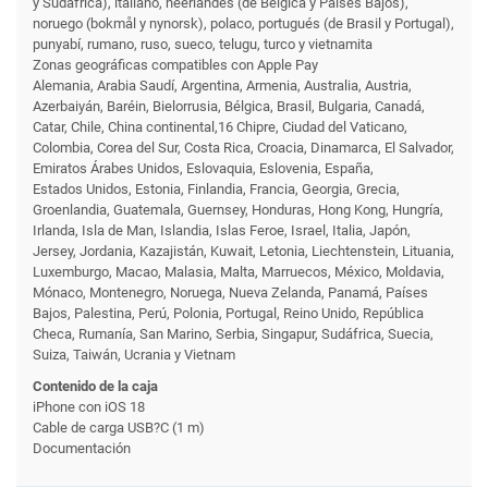
y Sudáfrica), italiano, neerlandés (de Bélgica y Países Bajos),
noruego (bokmål y nynorsk), polaco, portugués (de Brasil y Portugal),
punyabí, rumano, ruso, sueco, telugu, turco y vietnamita
Zonas geográficas compatibles con Apple Pay
Alemania, Arabia Saudí, Argentina, Armenia, Australia, Austria,
Azerbaiyán, Baréin, Bielorrusia, Bélgica, Brasil, Bulgaria, Canadá,
Catar, Chile, China continental,16 Chipre, Ciudad del Vaticano,
Colombia, Corea del Sur, Costa Rica, Croacia, Dinamarca, El Salvador,
Emiratos Árabes Unidos, Eslovaquia, Eslovenia, España,
Estados Unidos, Estonia, Finlandia, Francia, Georgia, Grecia,
Groenlandia, Guatemala, Guernsey, Honduras, Hong Kong, Hungría,
Irlanda, Isla de Man, Islandia, Islas Feroe, Israel, Italia, Japón,
Jersey, Jordania, Kazajistán, Kuwait, Letonia, Liechtenstein, Lituania,
Luxemburgo, Macao, Malasia, Malta, Marruecos, México, Moldavia,
Mónaco, Montenegro, Noruega, Nueva Zelanda, Panamá, Países
Bajos, Palestina, Perú, Polonia, Portugal, Reino Unido, República
Checa, Rumanía, San Marino, Serbia, Singapur, Sudáfrica, Suecia,
Suiza, Taiwán, Ucrania y Vietnam
Contenido de la caja
iPhone con iOS 18
Cable de carga USB?C (1 m)
Documentación