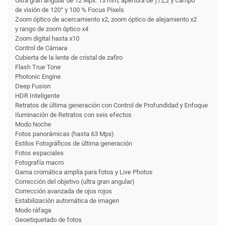
Ultra gran angular de 12 Mpx: 13 mm, apertura de ƒ/2,2 y campo
de visión de 120° y 100 % Focus Pixels
Zoom óptico de acercamiento x2, zoom óptico de alejamiento x2
y rango de zoom óptico x4
Zoom digital hasta x10
Control de Cámara
Cubierta de la lente de cristal de zafiro
Flash True Tone
Photonic Engine
Deep Fusion
HDR Inteligente
Retratos de última generación con Control de Profundidad y Enfoque
Iluminación de Retratos con seis efectos
Modo Noche
Fotos panorámicas (hasta 63 Mpx)
Estilos Fotográficos de última generación
Fotos espaciales
Fotografía macro
Gama cromática amplia para fotos y Live Photos
Corrección del objetivo (ultra gran angular)
Corrección avanzada de ojos rojos
Estabili­zación automática de imagen
Modo ráfaga
Geoetiquetado de fotos