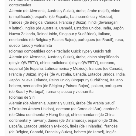
contextuales
Alemán (de Alemania, Austria y Suiza), árabe, árabe (najdí), chino
(simplificado), español (de España, Latinoamérica y México),
francés (de Bélgica, Canadá, Francia y Suiza), hindi (devanagari
y latino), inglés (de Australia, Canadá, Estados Unidos, India, Japón,
Nueva Zelanda, Reino Unido, Singapur y Sudáfrica), italiano,
neerlandés (de Bélgica y Países Bajos), portugués (de Brasil), ruso,
sueco, turco y vietnamita
Idiomas compatibles con el teclado QuickType y QuickPath
Alemán (de Alemania, Austria y Suiza), árabe, chino simplificado
(pinyin QWERTY), chino tradicional (pinyin QWERTY), coreano,
español (de España, Latinoamérica y México), francés (de Canadá,
Francia y Suiza), inglés (de Australia, Canadá, Estados Unidos, India,
Japón, Nueva Zelanda, Reino Unido, Singapur y Sudáfrica), italiano,
hebreo, neerlandés (de Bélgica y Países Bajos), polaco, portugués
(de Brasil y Portugal), rumano, sueco y vietnamita
Idiomas de Siri
Alemán (de Alemania, Austria y Suiza), árabe (de Arabia Saudí
y Emiratos Árabes Unidos), coreano (de Corea del Sur), cantonés
(de China continental y Hong Kong), chino mandarín (de China
continental y Taiwán), danés (de Dinamarca), español (de Chile,
España, Estados Unidos y México), finés (de Finlandia), francés
(de Bélgica, Canadá, Francia y Suiza), hebreo (de Israel), inglés