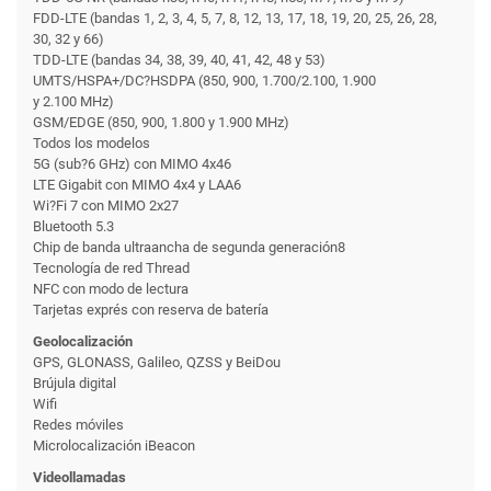
FDD-LTE (bandas 1, 2, 3, 4, 5, 7, 8, 12, 13, 17, 18, 19, 20, 25, 26, 28,
30, 32 y 66)
TDD-LTE (bandas 34, 38, 39, 40, 41, 42, 48 y 53)
UMTS/HSPA+/DC?HSDPA (850, 900, 1.700/2.100, 1.900
y 2.100 MHz)
GSM/EDGE (850, 900, 1.800 y 1.900 MHz)
Todos los modelos
5G (sub?6 GHz) con MIMO 4x46
LTE Gigabit con MIMO 4x4 y LAA6
Wi?Fi 7 con MIMO 2x27
Bluetooth 5.3
Chip de banda ultraancha de segunda generación8
Tecnología de red Thread
NFC con modo de lectura
Tarjetas exprés con reserva de batería
Geolocalización
GPS, GLONASS, Galileo, QZSS y BeiDou
Brújula digital
Wifi
Redes móviles
Microlocalización iBeacon
Videollamadas