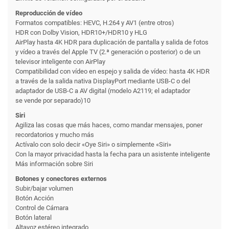
Reproducción de vídeo
Formatos compatibles: HEVC, H.264 y AV1 (entre otros)
HDR con Dolby Vision, HDR10+/HDR10 y HLG
AirPlay hasta 4K HDR para duplicación de pantalla y salida de fotos
y vídeo a través del Apple TV (2.ª generación o posterior) o de un
televisor inteligente con AirPlay
Compati­bilidad con vídeo en espejo y salida de vídeo: hasta 4K HDR
a través de la salida nativa DisplayPort mediante USB-C o del
adaptador de USB-C a AV digital (modelo A2119; el adaptador
se vende por separado)10
Siri
Agiliza las cosas que más haces, como mandar mensajes, poner
recordatorios y mucho más
Actívalo con solo decir «Oye Siri» o simplemente «Siri»
Con la mayor privacidad hasta la fecha para un asistente inteligente
Más información sobre Siri
Botones y conectores externos
Subir/bajar volumen
Botón Acción
Control de Cámara
Botón lateral
Altavoz estéreo integrado