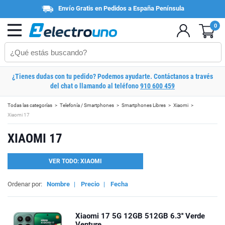
Envío Gratis en Pedidos a España Península
0
¿Tienes dudas con tu pedido? Podemos ayudarte. Contáctanos a través
del chat o llamando al teléfono
910 600 459
Todas las categorías
Telefonía / Smartphones
Smartphones Libres
Xiaomi
Xiaomi 17
XIAOMI 17
VER TODO: XIAOMI
Ordenar por:
Nombre
|
Precio
|
Fecha
Xiaomi 17 5G 12GB 512GB 6.3'' Verde
Venture