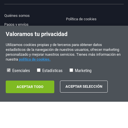
Quiénes somos
Política de cookies
Pagos y envíos
Blog
Valoramos tu privacidad
Aviso legal
Ayuda y Contacto
Términos y condiciones
Utilizamos cookies propias y de terceros para obtener datos
estadísticos de la navegación de nuestros usuarios, ofrecer marketing
Política de privacidad
personalizado y mejorar nuestros servicios. Tienes más información en
nuestra
política de cookies.
¡Síguenos!
PEDIDOS Y CONSULTAS
+34 910 600 459
Esenciales
Estadísticas
Marketing
+34 622 219 640
HORARIO DE VERANO
Lunes a viernes: 10:00 - 14:00
Copyright © 2026 - electrouno.es, propiedad de NoxSmart Trade, SLU - CIF:
B88595210. Registro mercantil: Tomo: 40133, Folio: 172, Sección: 8, Hoja
Registral: 713198