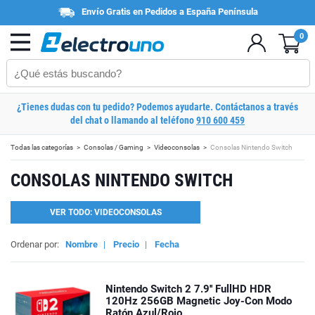
Envío Gratis en Pedidos a España Península
0
¿Tienes dudas con tu pedido? Podemos ayudarte. Contáctanos a través
del chat o llamando al teléfono
910 600 459
Todas las categorías
Consolas / Gaming
Videoconsolas
Consolas Nintendo Switch
CONSOLAS NINTENDO SWITCH
VER TODO: VIDEOCONSOLAS
Ordenar por:
Nombre
|
Precio
|
Fecha
Nintendo Switch 2 7.9'' FullHD HDR
120Hz 256GB Magnetic Joy-Con Modo
Ratón Azul/Rojo