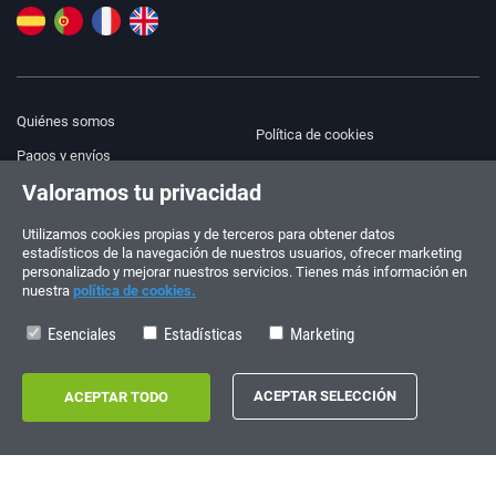
Quiénes somos
Política de cookies
Pagos y envíos
Blog
Valoramos tu privacidad
Aviso legal
Ayuda y Contacto
Términos y condiciones
Utilizamos cookies propias y de terceros para obtener datos
estadísticos de la navegación de nuestros usuarios, ofrecer marketing
Política de privacidad
personalizado y mejorar nuestros servicios. Tienes más información en
nuestra
política de cookies.
¡Síguenos!
PEDIDOS Y CONSULTAS
+34 910 600 459
Esenciales
Estadísticas
Marketing
+34 622 219 640
HORARIO DE VERANO
Lunes a viernes: 10:00 - 14:00