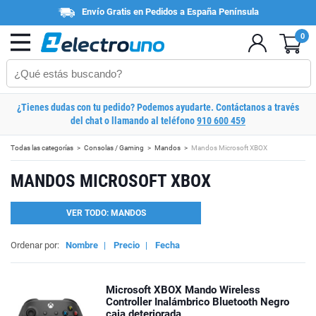
Envío Gratis en Pedidos a España Península
0
¿Tienes dudas con tu pedido? Podemos ayudarte. Contáctanos a través
del chat o llamando al teléfono
910 600 459
Todas las categorías
Consolas / Gaming
Mandos
Mandos Microsoft XBOX
MANDOS MICROSOFT XBOX
VER TODO: MANDOS
Ordenar por:
Nombre
|
Precio
|
Fecha
Microsoft XBOX Mando Wireless
Controller Inalámbrico Bluetooth Negro
caja deteriorada