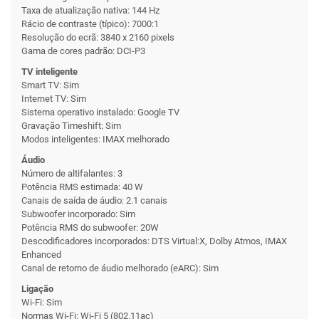
Taxa de atualização nativa: 144 Hz
Rácio de contraste (típico): 7000:1
Resolução do ecrã: 3840 x 2160 pixels
Gama de cores padrão: DCI-P3
TV inteligente
Smart TV: Sim
Internet TV: Sim
Sistema operativo instalado: Google TV
Gravação Timeshift: Sim
Modos inteligentes: IMAX melhorado
Áudio
Número de altifalantes: 3
Potência RMS estimada: 40 W
Canais de saída de áudio: 2.1 canais
Subwoofer incorporado: Sim
Potência RMS do subwoofer: 20W
Descodificadores incorporados: DTS Virtual:X, Dolby Atmos, IMAX
Enhanced
Canal de retorno de áudio melhorado (eARC): Sim
Ligação
Wi-Fi: Sim
Normas Wi-Fi: Wi-Fi 5 (802.11ac)