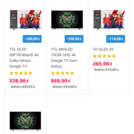
-100,00
-100,00
-114,00
€
€
€
TCL QLED
TCL MiniLED
Tcl QLED 43
50P7KUltraHD 4K
75C6K UHD 4K
Dolby Atmos
Google TV Som
265,00
€
Google TV
Onkyo
Antes: 379,00
€
339,00
869,00
€
€
Antes: 439,00
Antes: 969,00
€
€