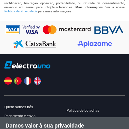
rectificação, limitação, oposição, portabilidade, ou retirada de consentimento,
enviando um e-mail para
info@electrouno.es
.
Mais informações:
Ver a nossa
Política de Privacidade
para mais informações.
Quem somos nós
Política de bolachas
Pagamento e envio
Blog
Damos valor à sua privacidade
Aviso legal