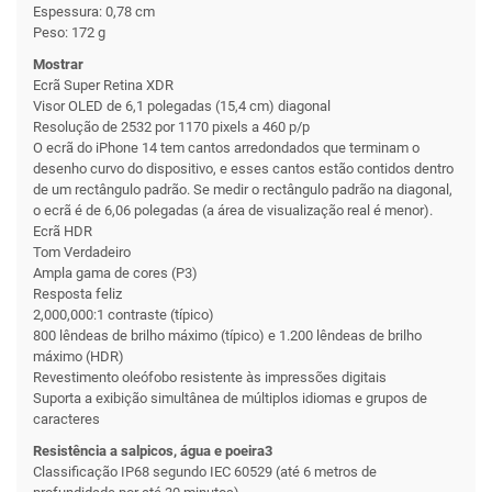
Espessura: 0,78 cm
Peso: 172 g
Mostrar
Ecrã Super Retina XDR
Visor OLED de 6,1 polegadas (15,4 cm) diagonal
Resolução de 2532 por 1170 pixels a 460 p/p
O ecrã do iPhone 14 tem cantos arredondados que terminam o
desenho curvo do dispositivo, e esses cantos estão contidos dentro
de um rectângulo padrão. Se medir o rectângulo padrão na diagonal,
o ecrã é de 6,06 polegadas (a área de visualização real é menor).
Ecrã HDR
Tom Verdadeiro
Ampla gama de cores (P3)
Resposta feliz
2,000,000:1 contraste (típico)
800 lêndeas de brilho máximo (típico) e 1.200 lêndeas de brilho
máximo (HDR)
Revestimento oleófobo resistente às impressões digitais
Suporta a exibição simultânea de múltiplos idiomas e grupos de
caracteres
Resistência a salpicos, água e poeira3
Classificação IP68 segundo IEC 60529 (até 6 metros de