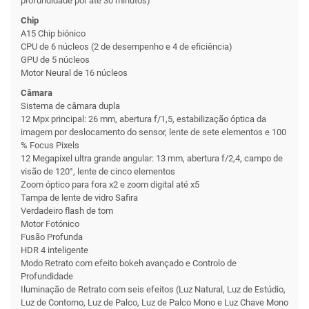
profundidade por até 30 minutos)
Chip
A15 Chip biónico
CPU de 6 núcleos (2 de desempenho e 4 de eficiência)
GPU de 5 núcleos
Motor Neural de 16 núcleos
Câmara
Sistema de câmara dupla
12 Mpx principal: 26 mm, abertura f/1,5, estabilização óptica da
imagem por deslocamento do sensor, lente de sete elementos e 100
% Focus Pixels
12 Megapixel ultra grande angular: 13 mm, abertura f/2,4, campo de
visão de 120°, lente de cinco elementos
Zoom óptico para fora x2 e zoom digital até x5
Tampa de lente de vidro Safira
Verdadeiro flash de tom
Motor Fotónico
Fusão Profunda
HDR 4 inteligente
Modo Retrato com efeito bokeh avançado e Controlo de
Profundidade
Iluminação de Retrato com seis efeitos (Luz Natural, Luz de Estúdio,
Luz de Contorno, Luz de Palco, Luz de Palco Mono e Luz Chave Mono