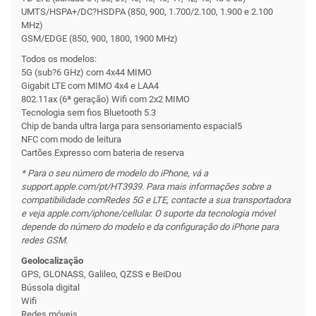
UMTS/HSPA+/DC?HSDPA (850, 900, 1.700/2.100, 1.900 e 2.100
MHz)
GSM/EDGE (850, 900, 1800, 1900 MHz)
Todos os modelos:
5G (sub?6 GHz) com 4x44 MIMO
Gigabit LTE com MIMO 4x4 e LAA4
802.11ax (6ª geração) Wifi com 2x2 MIMO
Tecnologia sem fios Bluetooth 5.3
Chip de banda ultra larga para sensoriamento espacial5
NFC com modo de leitura
Cartões Expresso com bateria de reserva
* Para o seu número de modelo do iPhone, vá a
support.apple.com/pt/HT3939. Para mais informações sobre a
compatibilidade com
Redes 5G e LTE, contacte a sua transportadora
e veja apple.com/iphone/cellular. O suporte da tecnologia móvel
depende do número do modelo e da configuração do iPhone para
redes GSM.
Geolocalização
GPS, GLONASS, Galileo, QZSS e BeiDou
Bússola digital
Wifi
Redes móveis