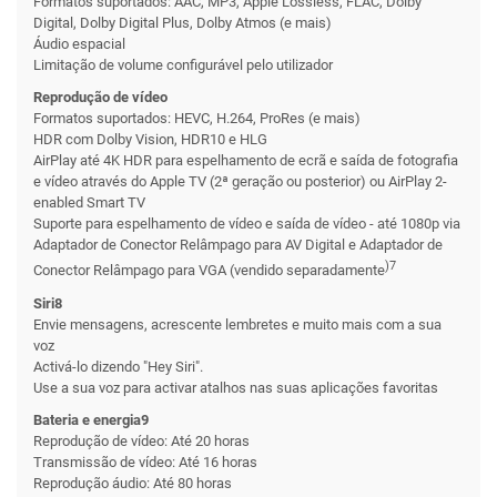
Formatos suportados: AAC, MP3, Apple Lossless, FLAC, Dolby
Digital, Dolby Digital Plus, Dolby Atmos (e mais)
Áudio espacial
Limitação de volume configurável pelo utilizador
Reprodução de vídeo
Formatos suportados: HEVC, H.264, ProRes (e mais)
HDR com Dolby Vision, HDR10 e HLG
AirPlay até 4K HDR para espelhamento de ecrã e saída de fotografia
e vídeo através do Apple TV (2ª geração ou posterior) ou AirPlay 2-
enabled Smart TV
Suporte para espelhamento de vídeo e saída de vídeo - até 1080p via
Adaptador de Conector Relâmpago para AV Digital e Adaptador de
)7
Conector Relâmpago para VGA (vendido separadamente
Siri8
Envie mensagens, acrescente lembretes e muito mais com a sua
voz
Activá-lo dizendo "Hey Siri".
Use a sua voz para activar atalhos nas suas aplicações favoritas
Bateria e energia9
Reprodução de vídeo: Até 20 horas
Transmissão de vídeo: Até 16 horas
Reprodução áudio: Até 80 horas