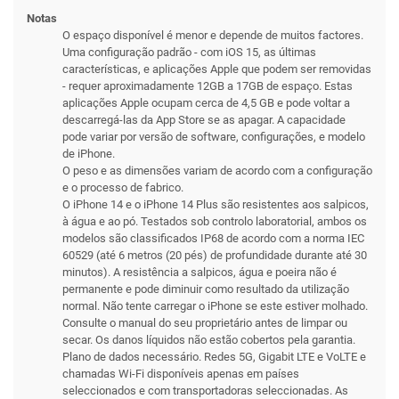
Notas
O espaço disponível é menor e depende de muitos factores.
Uma configuração padrão - com iOS 15, as últimas
características, e aplicações Apple que podem ser removidas
- requer aproximadamente 12GB a 17GB de espaço. Estas
aplicações Apple ocupam cerca de 4,5 GB e pode voltar a
descarregá-las da App Store se as apagar. A capacidade
pode variar por versão de software, configurações, e modelo
de iPhone.
O peso e as dimensões variam de acordo com a configuração
e o processo de fabrico.
O iPhone 14 e o iPhone 14 Plus são resistentes aos salpicos,
à água e ao pó. Testados sob controlo laboratorial, ambos os
modelos são classificados IP68 de acordo com a norma IEC
60529 (até 6 metros (20 pés) de profundidade durante até 30
minutos). A resistência a salpicos, água e poeira não é
permanente e pode diminuir como resultado da utilização
normal. Não tente carregar o iPhone se este estiver molhado.
Consulte o manual do seu proprietário antes de limpar ou
secar. Os danos líquidos não estão cobertos pela garantia.
Plano de dados necessário. Redes 5G, Gigabit LTE e VoLTE e
chamadas Wi-Fi disponíveis apenas em países
seleccionados e com transportadoras seleccionadas. As