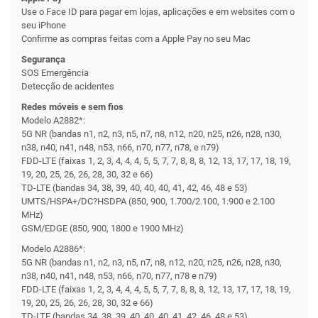
Use o Face ID para pagar em lojas, aplicações e em websites com o
seu iPhone
Confirme as compras feitas com a Apple Pay no seu Mac
Segurança
SOS Emergência
Detecção de acidentes
Redes móveis e sem fios
Modelo A2882*:
5G NR (bandas n1, n2, n3, n5, n7, n8, n12, n20, n25, n26, n28, n30,
n38, n40, n41, n48, n53, n66, n70, n77, n78, e n79)
FDD-LTE (faixas 1, 2, 3, 4, 4, 4, 5, 5, 7, 7, 8, 8, 8, 12, 13, 17, 17, 18, 19,
19, 20, 25, 26, 26, 28, 30, 32 e 66)
TD-LTE (bandas 34, 38, 39, 40, 40, 40, 41, 42, 46, 48 e 53)
UMTS/HSPA+/DC?HSDPA (850, 900, 1.700/2.100, 1.900 e 2.100
MHz)
GSM/EDGE (850, 900, 1800 e 1900 MHz)
Modelo A2886*:
5G NR (bandas n1, n2, n3, n5, n7, n8, n12, n20, n25, n26, n28, n30,
n38, n40, n41, n48, n53, n66, n70, n77, n78 e n79)
FDD-LTE (faixas 1, 2, 3, 4, 4, 4, 5, 5, 7, 7, 8, 8, 8, 12, 13, 17, 17, 18, 19,
19, 20, 25, 26, 26, 28, 30, 32 e 66)
TD-LTE (bandas 34, 38, 39, 40, 40, 40, 41, 42, 46, 48 e 53)