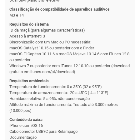
Dual SIM (Nano SIM e eSIM
Classificação de compatibilidade de aparelhos auditivos
M3 e T4
Requisitos do sistema
ID da maçã (para algumas características)
Acesso à Internet13
Sincronização com um Mac ou PC necessária:
macOS Catalyst 10.15 ou posterior com o Finder
macOS El Capitan 10.11.6 a macOS Mojave 10.14.6 com iTunes 12.8
ou posterior
Windows 7 ou posterior com iTunes 12.10.10 ou posterior (download
gratuito em itunes.com/pt/download)
Requisitos ambientais
Temperatura de funcionamento: 0 a 35°C (32 a 95°F)
Temperatura de armazenamento: -20 a 45°C (-4 a 113°F)
Humidade relativa: 5 a 95% não-condensação
Altitude máxima de funcionamento: Testado até 3.000 metros
(10.000 pés)
Conteúdo da caixa
iPhone com iOS 16
Cabo conector USB?C para Relâmpago
Documentação