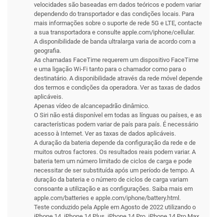
velocidades são baseadas em dados teóricos e podem variar
dependendo do transportador e das condições locais. Para
mais informações sobre o suporte de rede 5G e LTE, contacte
a sua transportadora e consulte apple.com/iphone/cellular.
A disponibilidade de banda ultralarga varia de acordo com a
geografia.
As chamadas FaceTime requerem um dispositivo FaceTime
e uma ligação Wi-Fi tanto para o chamador como para o
destinatário. A disponibilidade através da rede móvel depende
dos termos e condições da operadora. Ver as taxas de dados
aplicáveis.
Apenas vídeo de alcancepadrão dinâmico.
O Siri não está disponível em todas as línguas ou países, e as
características podem variar de país para país. É necessário
acesso à Internet. Ver as taxas de dados aplicáveis.
A duração da bateria depende da configuração da rede e de
muitos outros factores. Os resultados reais podem variar. A
bateria tem um número limitado de ciclos de carga e pode
necessitar de ser substituída após um período de tempo. A
duração da bateria e o número de ciclos de carga variam
consoante a utilização e as configurações. Saiba mais em
apple.com/batteries e apple.com/iphone/battery.html.
Teste conduzido pela Apple em Agosto de 2022 utilizando o
iPhone 14, iPhone 14 Plus, iPhone 14 Pro, iPhone 14 Pro Max,