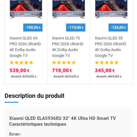
-100,00
-110,00
-124,00
€
€
€
Xiaomi QLED 65
Xiaomi QLED 75
Xiaomi QLED 55
PRO 2026 UltraHD
PRO 2026 UltraHD
PRO 2026 UltraHD
4K Dolby Audio
4K Dolby Audio
4K Dolby Audio
Google TV
Google TV
Google TV
539,00
719,00
345,00
€
€
€
Avant: 639,00
Avant: 829,00
Avant: 469,00
€
€
€
Description du produit
Xiaomi QLED ELA5936EU 32" 4K Ultra HD Smart TV
Caractéristiques techniques
Écran :