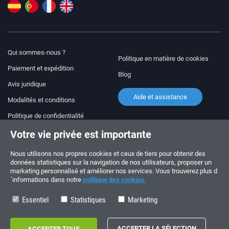
Qui sommes-nous ?
Politique en matière de cookies
Paiement et expédition
Blog
Avis juridique
Aide et assistance
Modalités et conditions
Politique de confidentialité
Votre vie privée est importante
Suivez-nous !
COMMANDES ET QUESTIONS
+34 910 600 459
Nous utilisons nos propres cookies et ceux de tiers pour obtenir des
+34 622 219 640
données statistiques sur la navigation de nos utilisateurs, proposer un
marketing personnalisé et améliorer nos services. Vous trouverez plus d
´informations dans notre
politique des cookies.
HORAIRES D’ÉTÉ
Du lundi au vendredi: 10:00 - 14:00
Essentiel
Statistiques
Marketing
Copyright © 2026 - electrouno.es, propiedad de NoxSmart Trade, SLU - CIF: