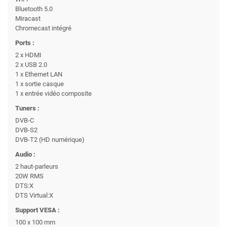
Bluetooth 5.0
Miracast
Chromecast intégré
Ports :
2 x HDMI
2 x USB 2.0
1 x Ethernet LAN
1 x sortie casque
1 x entrée vidéo composite
Tuners :
DVB-C
DVB-S2
DVB-T2 (HD numérique)
Audio :
2 haut-parleurs
20W RMS
DTS:X
DTS Virtual:X
Support VESA :
100 x 100 mm