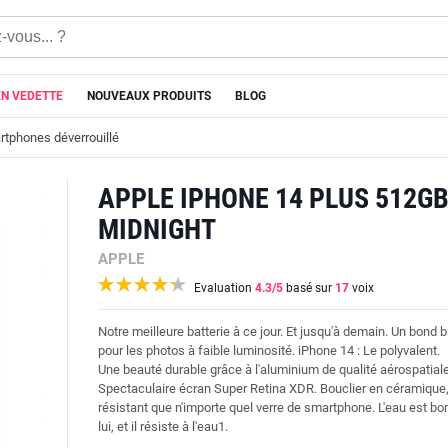
EN VEDETTE
NOUVEAUX PRODUITS
BLOG
tphones déverrouillé
APPLE IPHONE 14 PLUS 512G
MIDNIGHT
APPLE
Evaluation
4.3
/5
basé sur
17
voix
Notre meilleure batterie à ce jour. Et jusqu'à demain. Un bond br
pour les photos à faible luminosité. iPhone 14 : Le polyvalent.
Une beauté durable grâce à l'aluminium de qualité aérospatiale
Spectaculaire écran Super Retina XDR. Bouclier en céramique,
résistant que n'importe quel verre de smartphone. L'eau est bo
lui, et il résiste à l'eau1.