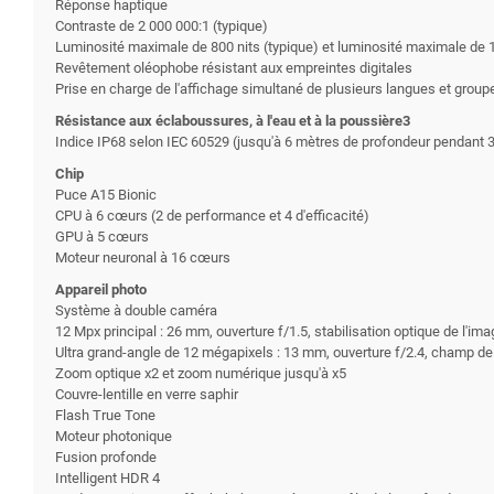
Réponse haptique
Contraste de 2 000 000:1 (typique)
Luminosité maximale de 800 nits (typique) et luminosité maximale de 
Revêtement oléophobe résistant aux empreintes digitales
Prise en charge de l'affichage simultané de plusieurs langues et grou
Résistance aux éclaboussures, à l'eau et à la poussière3
Indice IP68 selon IEC 60529 (jusqu'à 6 mètres de profondeur pendant 
Chip
Puce A15 Bionic
CPU à 6 cœurs (2 de performance et 4 d'efficacité)
GPU à 5 cœurs
Moteur neuronal à 16 cœurs
Appareil photo
Système à double caméra
12 Mpx principal : 26 mm, ouverture f/1.5, stabilisation optique de l'i
Ultra grand-angle de 12 mégapixels : 13 mm, ouverture f/2.4, champ de 
Zoom optique x2 et zoom numérique jusqu'à x5
Couvre-lentille en verre saphir
Flash True Tone
Moteur photonique
Fusion profonde
Intelligent HDR 4