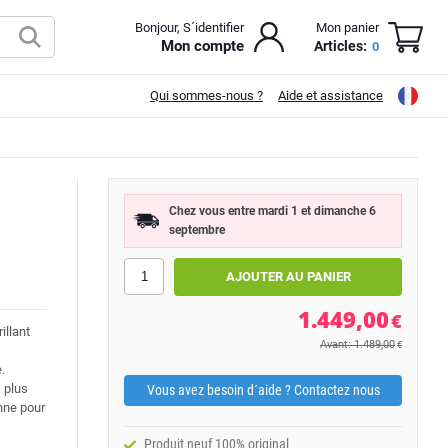
Bonjour, S´identifier
Mon panier
Mon compte
Articles:
0
Qui sommes-nous ?
Aide et assistance
B
Chez vous entre mardi 1 et dimanche 6
septembre
1.449,00
€
illant
Avant: 1.489,00
€
.
 plus
Vous avez besoin d´aide ? Contactez nous
nne pour
Produit neuf 100% original