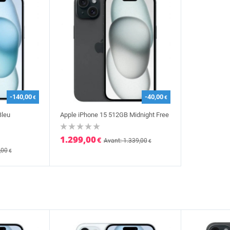
-140,00
-40,00
€
€
Bleu
Apple iPhone 15 512GB Midnight Free
1.299,00
€
Avant: 1.339,00
€
,00
€