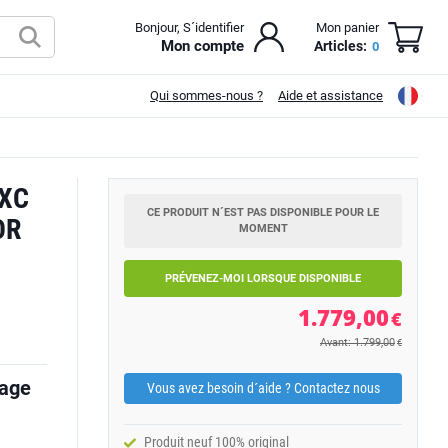
Bonjour, S´identifier
Mon panier
Mon compte
Articles:
0
Qui sommes-nous ?
Aide et assistance
XC
CE PRODUIT N´EST PAS DISPONIBLE POUR LE
OR
MOMENT
PRÉVENEZ-MOI LORSQUE DISPONIBLE
1.779,00
€
Avant: 1.799,00
€
mage
Vous avez besoin d´aide ? Contactez nous
Produit neuf 100% original