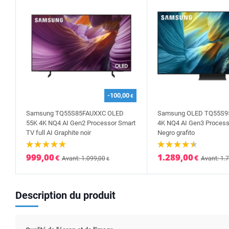
-100,00
€
Samsung TQ55S85FAUXXC OLED
Samsung OLED TQ55S95
55K 4K NQ4 AI Gen2 Processor Smart
4K NQ4 AI Gen3 Process
TV full AI Graphite noir
Negro grafito
999,00
1.289,00
€
€
Avant: 1.099,00
Avant: 1.
€
Description du produit