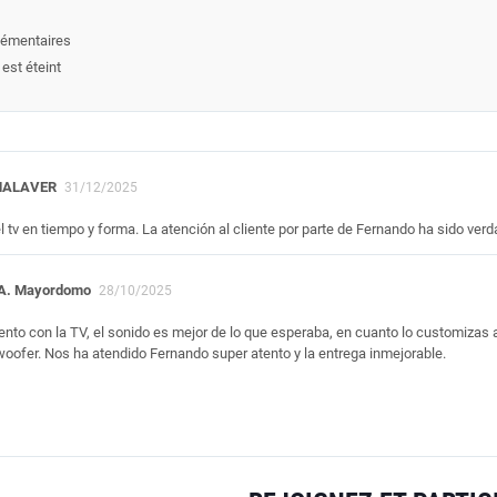
lémentaires
est éteint
MALAVER
31/12/2025
l tv en tiempo y forma. La atención al cliente por parte de Fernando ha sido v
A. Mayordomo
28/10/2025
nto con la TV, el sonido es mejor de lo que esperaba, en cuanto lo customizas a
oofer. Nos ha atendido Fernando super atento y la entrega inmejorable.