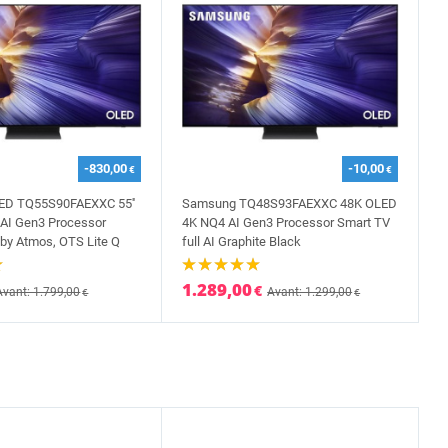
-830,00
-10,00
€
€
D TQ55S90FAEXXC 55''
Samsung TQ48S93FAEXXC 48K OLED
AI Gen3 Processor
4K NQ4 AI Gen3 Processor Smart TV
by Atmos, OTS Lite Q
full AI Graphite Black
1.289,00
€
Avant: 1.799,00
Avant: 1.299,00
€
€