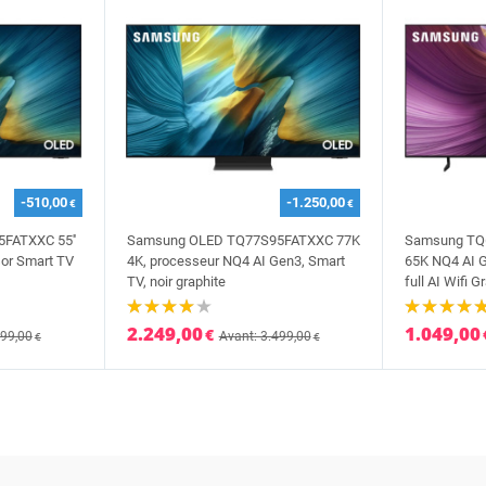
-510,00
-1.250,00
€
€
FATXXC 55''
Samsung OLED TQ77S95FATXXC 77K
Samsung TQ
or Smart TV
4K, processeur NQ4 AI Gen3, Smart
65K NQ4 AI 
TV, noir graphite
full AI Wifi G
2.249,00
1.049,00
€
799,00
Avant: 3.499,00
€
€