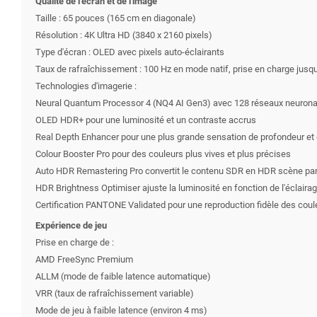
Qualité de l'écran et de l'image
Taille : 65 pouces (165 cm en diagonale)
Résolution : 4K Ultra HD (3840 x 2160 pixels)
Type d'écran : OLED avec pixels auto-éclairants
Taux de rafraîchissement : 100 Hz en mode natif, prise en charge jusq
Technologies d'imagerie :
Neural Quantum Processor 4 (NQ4 AI Gen3) avec 128 réseaux neuronaux 
OLED HDR+ pour une luminosité et un contraste accrus
Real Depth Enhancer pour une plus grande sensation de profondeur et
Colour Booster Pro pour des couleurs plus vives et plus précises
Auto HDR Remastering Pro convertit le contenu SDR en HDR scène par
HDR Brightness Optimiser ajuste la luminosité en fonction de l'éclaira
Certification PANTONE Validated pour une reproduction fidèle des coul
Expérience de jeu
Prise en charge de :
AMD FreeSync Premium
ALLM (mode de faible latence automatique)
VRR (taux de rafraîchissement variable)
Mode de jeu à faible latence (environ 4 ms)