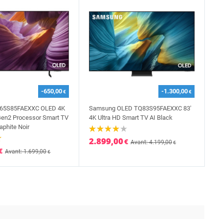
-650,00
-1.300,00
€
€
65S85FAEXXC OLED 4K
Samsung OLED TQ83S95FAEXXC 83'
Gen2 Processor Smart TV
4K Ultra HD Smart TV AI Black
raphite Noir
2.899,00
€
Avant: 4.199,00
€
€
Avant: 1.699,00
€