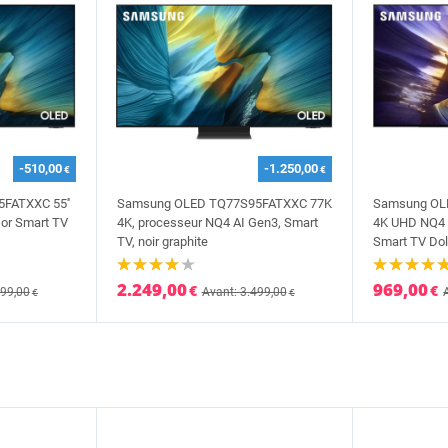
-510,00
-1.250,00
€
€
FATXXC 55''
Samsung OLED TQ77S95FATXXC 77K
Samsung OLE
or Smart TV
4K, processeur NQ4 AI Gen3, Smart
4K UHD NQ4 
TV, noir graphite
Smart TV Dol
2.249,00
969,00
€
€
799,00
Avant: 3.499,00
€
€