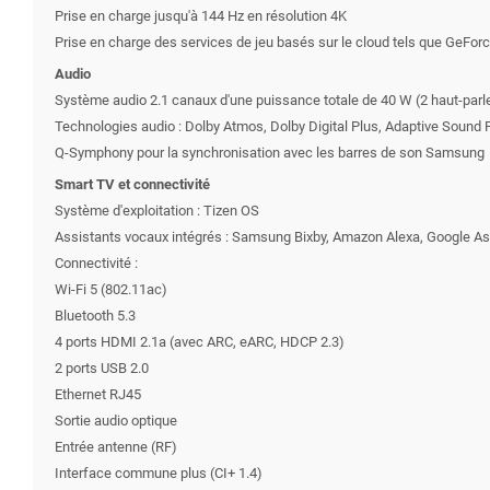
Prise en charge jusqu'à 144 Hz en résolution 4K
Prise en charge des services de jeu basés sur le cloud tels que GeFo
Audio
Système audio 2.1 canaux d'une puissance totale de 40 W (2 haut-par
Technologies audio : Dolby Atmos, Dolby Digital Plus, Adaptive Sound 
Q-Symphony pour la synchronisation avec les barres de son Samsung
Smart TV et connectivité
Système d'exploitation : Tizen OS
Assistants vocaux intégrés : Samsung Bixby, Amazon Alexa, Google As
Connectivité :
Wi-Fi 5 (802.11ac)
Bluetooth 5.3
4 ports HDMI 2.1a (avec ARC, eARC, HDCP 2.3)
2 ports USB 2.0
Ethernet RJ45
Sortie audio optique
Entrée antenne (RF)
Interface commune plus (CI+ 1.4)