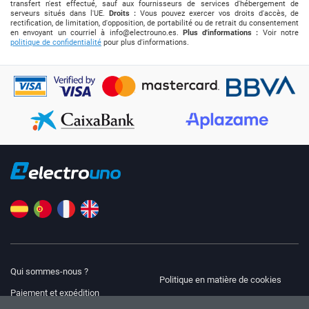
transfert n'est effectué, sauf aux fournisseurs de services d'hébergement de
serveurs situés dans l'UE.
Droits :
Vous pouvez exercer vos droits d'accès, de
rectification, de limitation, d'opposition, de portabilité ou de retrait du consentement
en envoyant un courriel à
info@electrouno.es
.
Plus d'informations :
Voir notre
politique de confidentialité
pour plus d'informations.
Qui sommes-nous ?
Politique en matière de cookies
Paiement et expédition
Blog