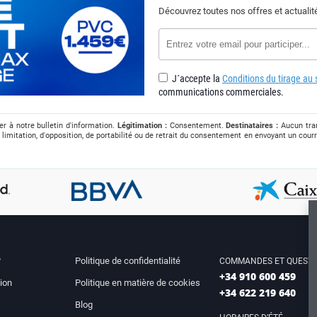
Découvrez toutes nos offres et actuali
J´accepte la
Conditions du tirage au s
communications commerciales.
r à notre bulletin d'information.
Légitimation :
Consentement.
Destinataires :
Aucun tran
 limitation, d'opposition, de portabilité ou de retrait du consentement en envoyant un courr
?
Politique de confidentialité
COMMANDES ET QUESTI
+34 910 600 459
ion
Politique en matière de cookies
+34 622 219 640
Blog