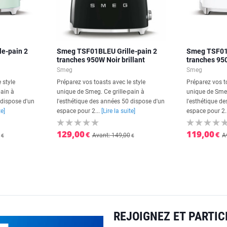
e-pain 2
Smeg TSF01BLEU Grille-pain 2
Smeg TSF01
tranches 950W Noir brillant
tranches 95
Smeg
Smeg
 style
Préparez vos toasts avec le style
Préparez vos to
pain à
unique de Smeg. Ce grille-pain à
unique de Smeg
 dispose d'un
l'esthétique des années 50 dispose d'un
l'esthétique d
te]
espace pour 2...
[Lire la suite]
espace pour 2.
129,00
119,00
€
€
Avant: 149,00
A
€
€
REJOIGNEZ ET PARTICI