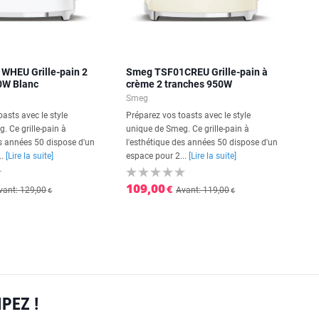
WHEU Grille-pain 2
Smeg TSF01CREU Grille-pain à
0W Blanc
crème 2 tranches 950W
Smeg
asts avec le style
Préparez vos toasts avec le style
. Ce grille-pain à
unique de Smeg. Ce grille-pain à
es années 50 dispose d'un
l'esthétique des années 50 dispose d'un
..
[Lire la suite]
espace pour 2...
[Lire la suite]
109,00
€
vant: 129,00
Avant: 119,00
€
€
PEZ !