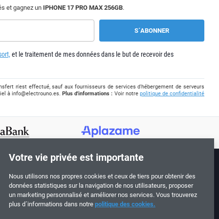
tés et gagnez un
IPHONE 17 PRO MAX 256GB
.
ort,
et le traitement de mes données dans le but de recevoir des
sfert n'est effectué, sauf aux fournisseurs de services d'hébergement de serveurs
iel à
info@electrouno.es
.
Plus d'informations :
Voir notre
politique de confidentialité
Votre vie privée est importante
Nous utilisons nos propres cookies et ceux de tiers pour obtenir des
Suivez-nous !
ONS
données statistiques sur la navigation de nos utilisateurs, proposer
un marketing personnalisé et améliorer nos services. Vous trouverez
plus d´informations dans notre
politique des cookies.