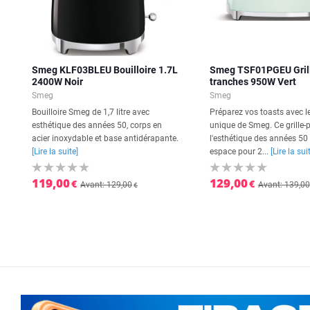
Smeg KLF03BLEU Bouilloire 1.7L
Smeg TSF01PGEU Grill
2400W Noir
tranches 950W Vert
Smeg
Smeg
Bouilloire Smeg de 1,7 litre avec
Préparez vos toasts avec le
esthétique des années 50, corps en
unique de Smeg. Ce grille-
acier inoxydable et base antidérapante.
l'esthétique des années 50
[Lire la suite]
espace pour 2...
[Lire la sui
119,00
129,00
€
€
Avant: 129,00
Avant: 139,00
€