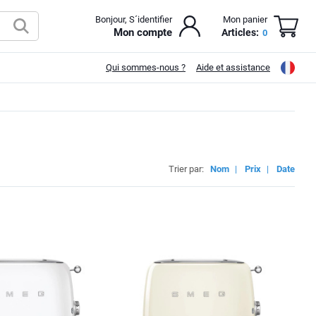
Bonjour, S´identifier
Mon panier
Mon compte
Articles:
0
Qui sommes-nous ?
Aide et assistance
Trier par:
Nom
|
Prix
|
Date