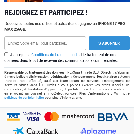
REJOIGNEZ ET PARTICIPEZ !
Découvrez toutes nos offres et actualités et gagnez un
IPHONE 17 PRO
MAX 256GB
.
J´accepte la
Conditions du tirage au sort,
et le traitement de mes
données dans le but de recevoir des communications commerciales.
Responsable du traitement des données :
NoxSmart Trade SLU.
Objectif :
s'abonner
à notre bulletin d'information.
Légitimation :
Consentement.
Destinataires :
Aucun
transfert n'est effectué, sauf aux fournisseurs de services d'hébergement de
serveurs situés dans l'UE.
Droits :
Vous pouvez exercer vos droits d'accès, de
rectification, de limitation, d'opposition, de portabilité ou de retrait du consentement
en envoyant un courriel à
info@electrouno.es
.
Plus d'informations :
Voir notre
politique de confidentialité
pour plus d'informations.