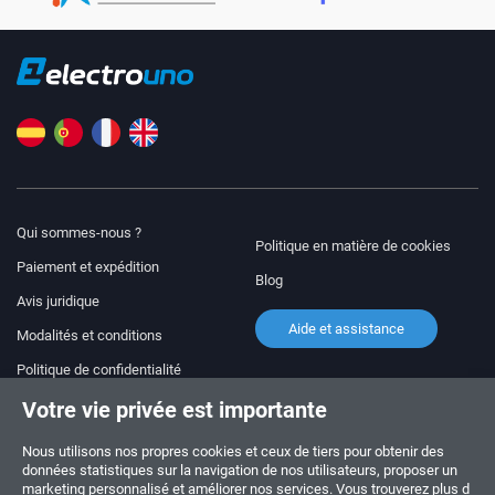
Qui sommes-nous ?
Politique en matière de cookies
Paiement et expédition
Blog
Avis juridique
Aide et assistance
Modalités et conditions
Politique de confidentialité
Votre vie privée est importante
Suivez-nous !
COMMANDES ET QUESTIONS
+34 910 600 459
Nous utilisons nos propres cookies et ceux de tiers pour obtenir des
+34 622 219 640
données statistiques sur la navigation de nos utilisateurs, proposer un
marketing personnalisé et améliorer nos services. Vous trouverez plus d