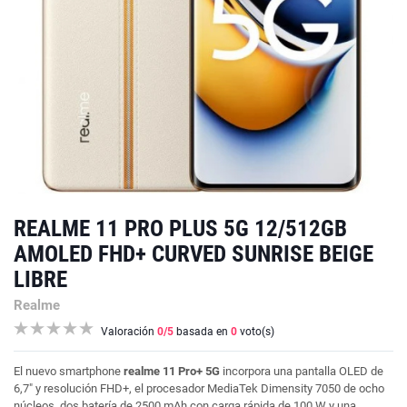
REALME 11 PRO PLUS 5G 12/512GB
AMOLED FHD+ CURVED SUNRISE BEIGE
LIBRE
Realme
Valoración
0
/5
basada en
0
voto(s)
El nuevo smartphone
realme 11 Pro+ 5G
incorpora una pantalla OLED de
6,7" y resolución FHD+, el procesador MediaTek Dimensity 7050 de ocho
núcleos, dos batería de 2500 mAh con carga rápida de 100 W y una