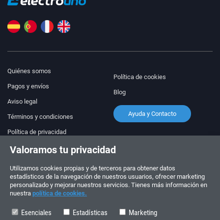
Quiénes somos
Política de cookies
Pagos y envíos
Blog
Aviso legal
Ayuda y Contacto
Términos y condiciones
Política de privacidad
Valoramos tu privacidad
¡Síguenos!
PEDIDOS Y CONSULTAS
+34 910 600 459
Utilizamos cookies propias y de terceros para obtener datos
+34 622 219 640
estadísticos de la navegación de nuestros usuarios, ofrecer marketing
personalizado y mejorar nuestros servicios. Tienes más información en
nuestra
política de cookies.
HORARIO DE VERANO
Lunes a viernes: 10:00 - 14:00
Esenciales
Estadísticas
Marketing