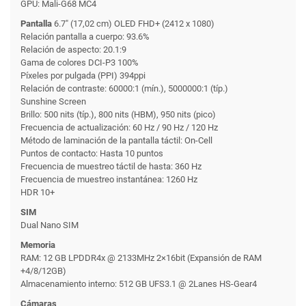
GPU: Mali-G68 MC4
Pantalla
6.7" (17,02 cm) OLED FHD+ (2412 x 1080)
Relación pantalla a cuerpo: 93.6%
Relación de aspecto: 20.1:9
Gama de colores DCI-P3 100%
Píxeles por pulgada (PPI) 394ppi
Relación de contraste: 60000:1 (mín.), 5000000:1 (típ.)
Sunshine Screen
Brillo: 500 nits (típ.), 800 nits (HBM), 950 nits (pico)
Frecuencia de actualización: 60 Hz / 90 Hz / 120 Hz
Método de laminación de la pantalla táctil: On-Cell
Puntos de contacto: Hasta 10 puntos
Frecuencia de muestreo táctil de hasta: 360 Hz
Frecuencia de muestreo instantánea: 1260 Hz
HDR 10+
SIM
Dual Nano SIM
Memoria
RAM: 12 GB LPDDR4x @ 2133MHz 2×16bit (Expansión de RAM
+4/8/12GB)
Almacenamiento interno: 512 GB UFS3.1 @ 2Lanes HS-Gear4
Cámaras