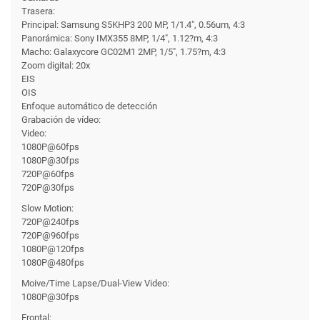
Trasera:
Principal: Samsung S5KHP3 200 MP, 1/1.4", 0.56um, 4:3
Panorámica: Sony IMX355 8MP, 1/4", 1.12?m, 4:3
Macho: Galaxycore GC02M1 2MP, 1/5", 1.75?m, 4:3
Zoom digital: 20x
EIS
OIS
Enfoque automático de detección
Grabación de vídeo:
Video:
1080P@60fps
1080P@30fps
720P@60fps
720P@30fps
Slow Motion:
720P@240fps
720P@960fps
1080P@120fps
1080P@480fps
Moive/Time Lapse/Dual-View Video:
1080P@30fps
Frontal: