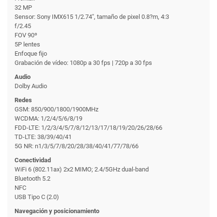
32 MP
Sensor: Sony IMX615 1/2.74", tamaño de pixel 0.8?m, 4:3
f/2.45
FOV 90º
5P lentes
Enfoque fijo
Grabación de vídeo: 1080p a 30 fps | 720p a 30 fps
Audio
Dolby Audio
Redes
GSM: 850/900/1800/1900MHz
WCDMA: 1/2/4/5/6/8/19
FDD-LTE: 1/2/3/4/5/7/8/12/13/17/18/19/20/26/28/66
TD-LTE: 38/39/40/41
5G NR: n1/3/5/7/8/20/28/38/40/41/77/78/66
Conectividad
WiFi 6 (802.11ax) 2x2 MIMO; 2.4/5GHz dual-band
Bluetooth 5.2
NFC
USB Tipo C (2.0)
Navegación y posicionamiento