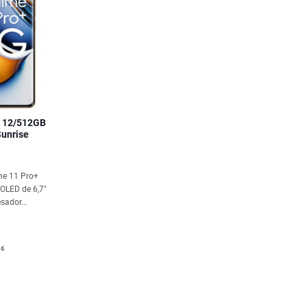
G 12/512GB
unrise
me 11 Pro+
 OLED de 6,7"
sador...
€