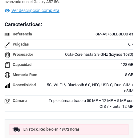
avanzada con el Galaxy A57 5G.
Ver descripción completa
Características:
Referencia
SM-A576BLBBEUB es
Pulgadas
6.7
Procesador
Octa-Core hasta 2.9 GHz (Exynos 1680)
Capacidad
128 GB
Memoria Ram
8 GB
Conectividad
5G, Wi-Fi 6, Bluetooth 6.0, NFC, USB-C, Dual SIM +
eSIM
Cámara
Triple cámara trasera 50 MP + 12 MP + 5 MP con
OIS / Frontal 12 MP
En stock. Recíbelo en 48/72 horas