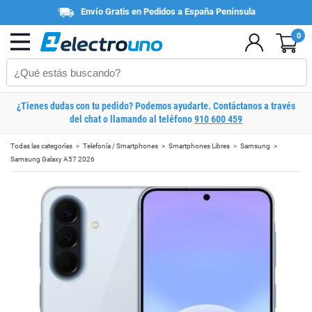
Envío Gratis en Pedidos a España Península
0
¿Tienes dudas con tu pedido? Podemos ayudarte. Contáctanos a través
del chat o llamando al teléfono
910 600 459
Todas las categorías
Telefonía / Smartphones
Smartphones Libres
Samsung
Samsung Galaxy A57 2026