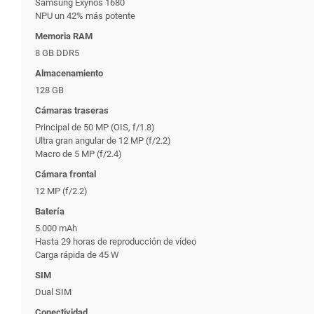
Samsung Exynos 1680
NPU un 42% más potente
Memoria RAM
8 GB DDR5
Almacenamiento
128 GB
Cámaras traseras
Principal de 50 MP (OIS, f/1.8)
Ultra gran angular de 12 MP (f/2.2)
Macro de 5 MP (f/2.4)
Cámara frontal
12 MP (f/2.2)
Batería
5.000 mAh
Hasta 29 horas de reproducción de vídeo
Carga rápida de 45 W
SIM
Dual SIM
Conectividad