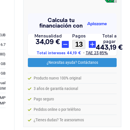
EUB
6.7
680)
¿Necesitas ayuda? Contáctanos
 GB
 GB
Producto nuevo 100% original
Dual
SIM
3 años de garantía nacional
5 MP
Pago seguro
2 MP
Pedidos online o por teléfono
¿Tienes dudas? Te asesoramos