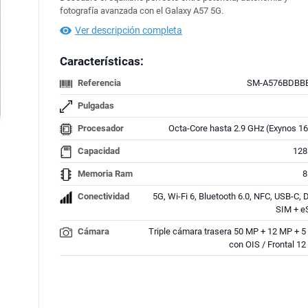
fotografía avanzada con el Galaxy A57 5G.
Ver descripción completa
Características:
Referencia
SM-A576BDBB
Pulgadas
Procesador
Octa-Core hasta 2.9 GHz (Exynos 1
Capacidad
128
Memoria Ram
8
Conectividad
5G, Wi-Fi 6, Bluetooth 6.0, NFC, USB-C, 
SIM + e
Cámara
Triple cámara trasera 50 MP + 12 MP + 
con OIS / Frontal 1