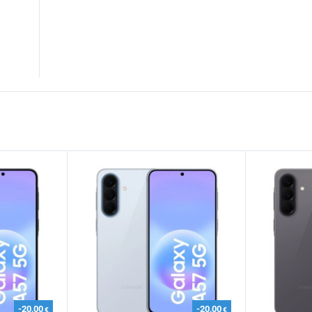
-20,00
-20,00
€
€