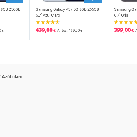
G 8GB 256GB
Samsung Galaxy A57 5G 8GB 256GB
Samsung Gal
6.7'' Azul Claro
6.7'' Gris
439,00
399,00
€
€
0
Antes: 459,00
€
€
Azúl claro