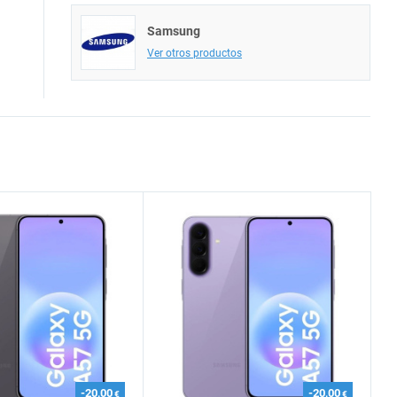
Samsung
Ver otros productos
-20,00
-20,00
€
€