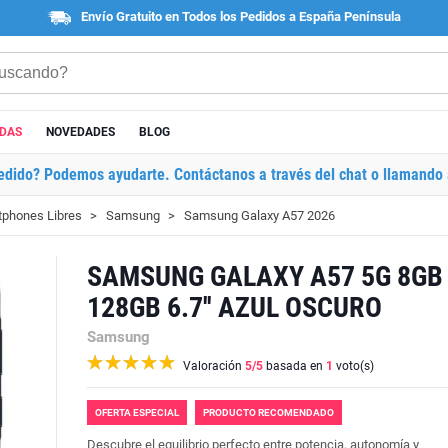
Envío Gratuito en Todos los Pedidos a España Península
ADAS
NOVEDADES
BLOG
edido? Podemos ayudarte. Contáctanos a través del chat o llamando 
phones Libres
Samsung
Samsung Galaxy A57 2026
SAMSUNG GALAXY A57 5G 8GB
128GB 6.7'' AZUL OSCURO
Samsung
Valoración
5
/5
basada en
1
voto(s)
OFERTA ESPECIAL
PRODUCTO RECOMENDADO
Descubre el equilibrio perfecto entre potencia, autonomía y