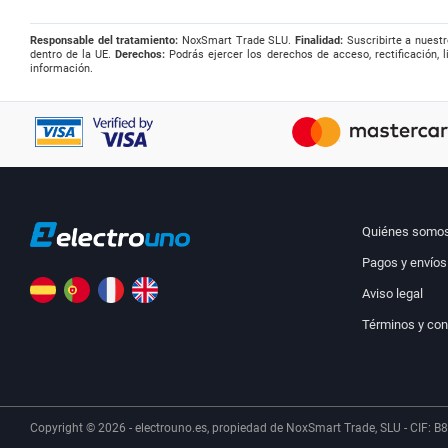
Responsable del tratamiento:
NoxSmart Trade SLU.
Finalidad:
Suscribirte a nuestr
dentro de la UE.
Derechos:
Podrás ejercer los derechos de acceso, rectificación, l
información.
Quiénes somo
Pagos y envíos
Aviso legal
Términos y con
Copyright © 2026 - electrouno.es, propiedad de NoxSmart Trade, SLU - CIF: B8