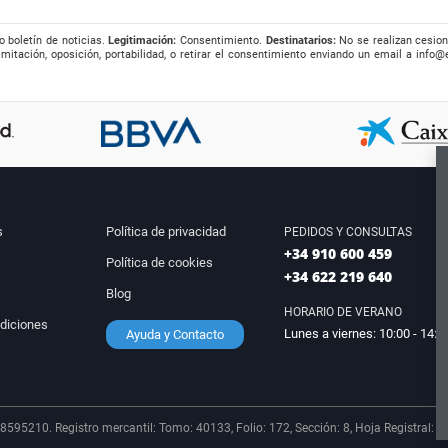
o boletín de noticias.
Legitimación:
Consentimiento.
Destinatarios:
No se realizan cesion
imitación, oposición, portabilidad, o retirar el consentimiento enviando un email a
info@
s
Política de privacidad
PEDIDOS Y CONSULTAS
+34 910 600 459
Política de cookies
+34 622 219 640
Blog
HORARIO DE VERANO
diciones
Lunes a viernes: 10:00 - 14:0
Ayuda y Contacto
8595210. Registro mercantil: Tomo: 40133, Folio: 172, Sección: 8, Hoja Registral: 