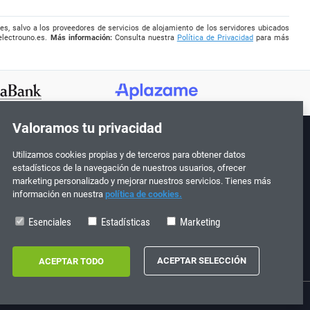
es, salvo a los proveedores de servicios de alojamiento de los servidores ubicados
electrouno.es
.
Más información:
Consulta nuestra
Política de Privacidad
para más
Valoramos tu privacidad
Utilizamos cookies propias y de terceros para obtener datos
¡Síguenos!
estadísticos de la navegación de nuestros usuarios, ofrecer
marketing personalizado y mejorar nuestros servicios. Tienes más
información en nuestra
política de cookies.
Esenciales
Estadísticas
Marketing
0
713198