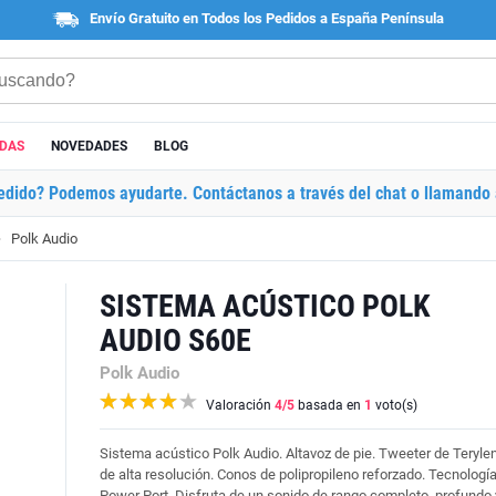
Envío Gratuito en Todos los Pedidos a España Península
ADAS
NOVEDADES
BLOG
edido? Podemos ayudarte. Contáctanos a través del chat o llamando 
Polk Audio
SISTEMA ACÚSTICO POLK
AUDIO S60E
Polk Audio
Valoración
4
/5
basada en
1
voto(s)
Sistema acústico Polk Audio. Altavoz de pie. Tweeter de Teryle
de alta resolución. Conos de polipropileno reforzado. Tecnologí
Power Port. Disfruta de un sonido de rango completo, profundo 