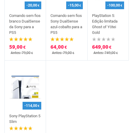
-20,00
-15,00
-100,00
€
€
€
Comando sem fios
Comando sem fios
PlayStation 5:
branco DualSense
Sony DualSense
Edição limitada
da Sony para a
azul-cobalto para a
Ghost of Yōtei
PS5
PS5
Gold
59,00
64,00
649,00
€
€
€
Antes: 79,00
Antes: 79,00
Antes: 749,00
€
€
€
-114,00
€
Sony PlayStation 5
Slim