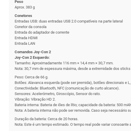
Peso
Aprox. 383 g
Conetores
Entradas USB: duas entradas USB 2.0 compatíveis na parte lateral
Conetor da consola
Entrada do adaptador de corrente
Entrada HDMI
Entrada LAN
Comandos Joy-Con 2
Joy-Con 2 Esquerdo:
Tamanho: Aproximadamente 116 mm × 14,4 mm × 30,7 mm.
Nota: 30,7 mm de espessura máxima, desde a extremidade dos sticks a
Peso: Cerca de 66 g.
Botões: Alavanca esquerda (pode ser premida), botões direcionais e L, Z
Conectividade: Bluetooth, NFC (comunicação de curto alcance).
Sensores: Acelerómetro, Giroscópio, Sensor do rato.
Vibração: Vibração HD 2.
Bateria interna: Bateria de iões de lítio; capacidade da bateria: 500 mAh
Nota: A bateria interna não pode ser removida. Caso seja necessário s
Duração da bateria: Cerca de 20 horas.
Nota: Este é um tempo estimado. O tempo real pode variar consoante a