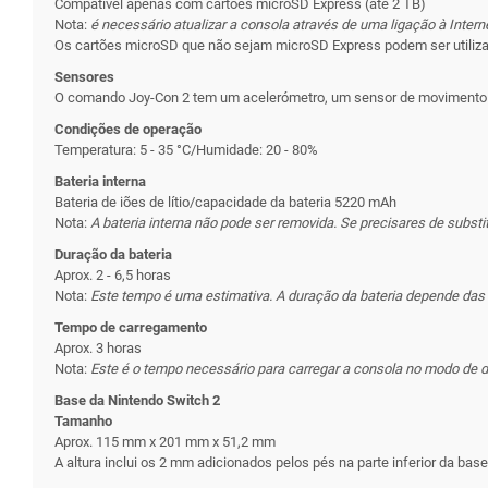
Compatível apenas com cartões microSD Express (até 2 TB)
Nota:
é necessário atualizar a consola através de uma ligação à Intern
Os cartões microSD que não sejam microSD Express podem ser utiliza
Sensores
O comando Joy-Con 2 tem um acelerómetro, um sensor de movimento e 
Condições de operação
Temperatura: 5 - 35 °C/Humidade: 20 - 80%
Bateria interna
Bateria de iões de lítio/capacidade da bateria 5220 mAh
Nota:
A bateria interna não pode ser removida. Se precisares de substi
Duração da bateria
Aprox. 2 - 6,5 horas
Nota:
Este tempo é uma estimativa. A duração da bateria depende das a
Tempo de carregamento
Aprox. 3 horas
Nota:
Este é o tempo necessário para carregar a consola no modo de
Base da Nintendo Switch 2
Tamanho
Aprox. 115 mm x 201 mm x 51,2 mm
A altura inclui os 2 mm adicionados pelos pés na parte inferior da base