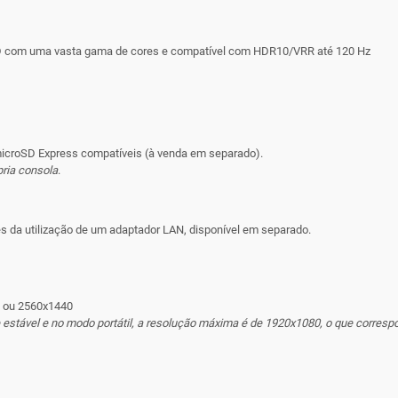
 LCD com uma vasta gama de cores e compatível com HDR10/VRR até 120 Hz
icroSD Express compatíveis (à venda em separado).
pria consola
.
 da utilização de um adaptador LAN, disponível em separado.
0 ou 2560x1440
stável e no modo portátil, a resolução máxima é de 1920x1080, o que correspo