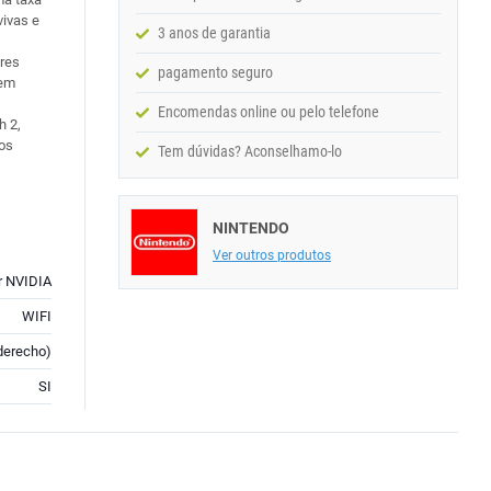
vivas e
3 anos de garantia
res
pagamento seguro
 em
Encomendas online ou pelo telefone
h 2,
 os
Tem dúvidas? Aconselhamo-lo
NINTENDO
Ver outros produtos
r NVIDIA
WIFI
derecho)
SI