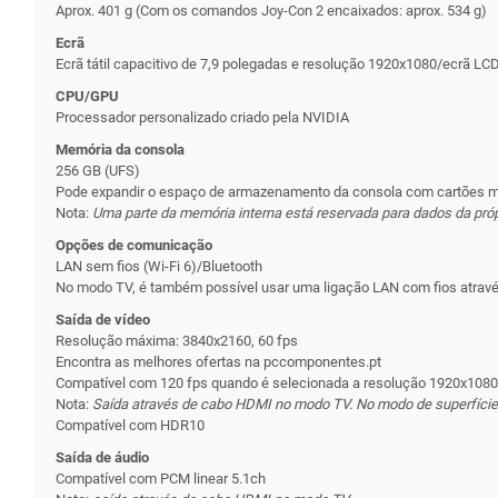
Aprox. 401 g (Com os comandos Joy-Con 2 encaixados: aprox. 534 g)
Ecrã
Ecrã tátil capacitivo de 7,9 polegadas e resolução 1920x1080/ecrã
CPU/GPU
Processador personalizado criado pela NVIDIA
Memória da consola
256 GB (UFS)
Pode expandir o espaço de armazenamento da consola com cartões m
Nota:
Uma parte da memória interna está reservada para dados da pró
Opções de comunicação
LAN sem fios (Wi-Fi 6)/Bluetooth
No modo TV, é também possível usar uma ligação LAN com fios através
Saída de vídeo
Resolução máxima: 3840x2160, 60 fps
Encontra as melhores ofertas na pccomponentes.pt
Compatível com 120 fps quando é selecionada a resolução 1920x108
Nota:
Saída através de cabo HDMI no modo TV. No modo de superfície e
Compatível com HDR10
Saída de áudio
Compatível com PCM linear 5.1ch