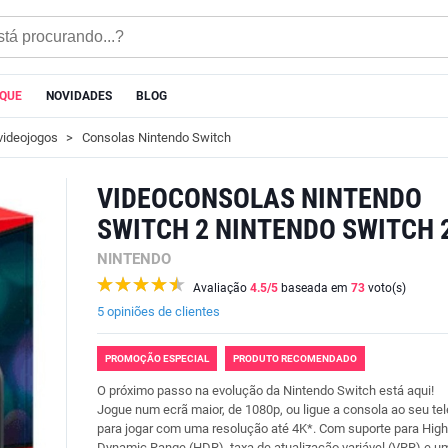
AQUE
NOVIDADES
BLOG
videojogos
Consolas Nintendo Switch
VIDEOCONSOLAS NINTENDO
SWITCH 2 NINTENDO SWITCH 2
NINTENDO
Avaliação
4.5
/5
baseada em
73
voto(s)
5 opiniões de clientes
PROMOÇÃO ESPECIAL
PRODUTO RECOMENDADO
O próximo passo na evolução da Nintendo Switch está aqui!
Jogue num ecrã maior, de 1080p, ou ligue a consola ao seu tel
para jogar com uma resolução até 4K*. Com suporte para High
Dynamic Range (HDR), taxa de atualização variável (VRR) e u