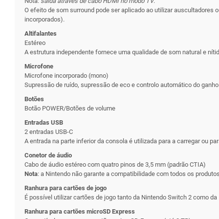
Nota:
saída através de cabo HDMI no modo TV
.
O efeito de som surround pode ser aplicado ao utilizar auscultadores 
incorporados).
Altifalantes
Estéreo
A estrutura independente fornece uma qualidade de som natural e nítid
Microfone
Microfone incorporado (mono)
Supressão de ruído, supressão de eco e controlo automático do ganho
Botões
Botão POWER/Botões de volume
Entradas USB
2 entradas USB-C
A entrada na parte inferior da consola é utilizada para a carregar ou pa
Conetor de áudio
Cabo de áudio estéreo com quatro pinos de 3,5 mm (padrão CTIA)
Nota
: a Nintendo não garante a compatibilidade com todos os produtos
Ranhura para cartões de jogo
É possível utilizar cartões de jogo tanto da Nintendo Switch 2 como da
Ranhura para cartões microSD Express