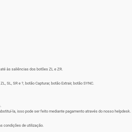
té às saliências dos botões ZL e ZR.
L, SL, SR e ?, botão Capturar, botão Extrair, botão SYNC.
.
ubstituí-la, isso pode ser feito mediante pagamento através do nosso helpdesk.
s condições de utilização.