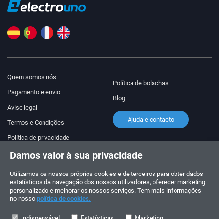
Quem somos nós
Política de bolachas
Pagamento e envio
Blog
Aviso legal
Ajuda e contacto
Termos e Condições
Política de privacidade
Damos valor à sua privacidade
Siga-nos!
ENCOMENDAS E CONSULTAS
+34 910 600 459
Utilizamos os nossos próprios cookies e de terceiros para obter dados
+34 622 219 640
estatísticos da navegação dos nossos utilizadores, oferecer marketing
personalizado e melhorar os nossos serviços. Tem mais informações
no nosso
política de cookies.
HORÁRIO DE VERÃO
Segunda a sexta-feira: 10:00 - 14:00
Indispensável
Estatísticas
Marketing