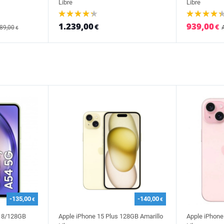
Libre
Libre
1.239,00
939,00
€
€
489,00
€
-135,00
-140,00
€
€
 8/128GB
Apple iPhone 15 Plus 128GB Amarillo
Apple iPhone