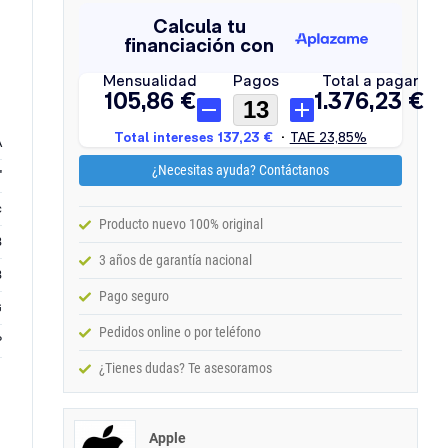
A
¿Necesitas ayuda? Contáctanos
'
c
Producto nuevo 100% original
B
3 años de garantía nacional
B
Pago seguro
G
Pedidos online o por teléfono
P
¿Tienes dudas? Te asesoramos
Apple