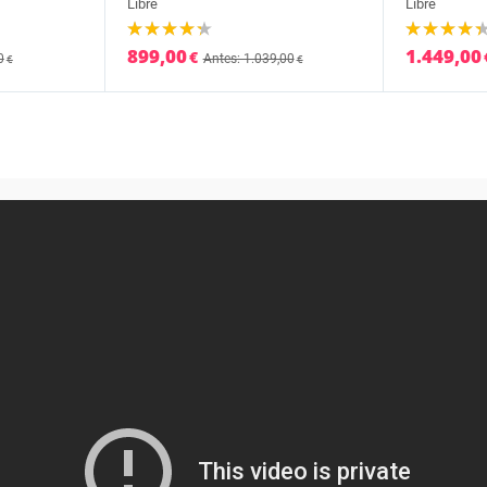
Libre
Libre
899,00
1.449,00
€
0
Antes: 1.039,00
€
€