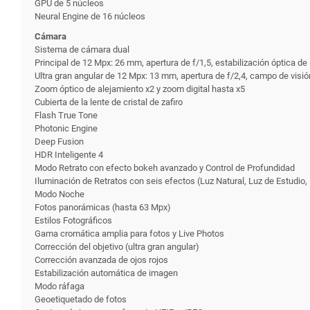
GPU de 5 núcleos
Neural Engine de 16 núcleos
Cámara
Sistema de cámara dual
Principal de 12 Mpx: 26 mm, apertura de f/1,5, estabili­zación óptica 
Ultra gran angular de 12 Mpx: 13 mm, apertura de f/2,4, campo de visi
Zoom óptico de alejamiento x2 y zoom digital hasta x5
Cubierta de la lente de cristal de zafiro
Flash True Tone
Photonic Engine
Deep Fusion
HDR Inteligente 4
Modo Retrato con efecto bokeh avanzado y Control de Profundidad
Iluminación de Retratos con seis efectos (Luz Natural, Luz de Estudio
Modo Noche
Fotos panorámicas (hasta 63 Mpx)
Estilos Fotográficos
Gama cromática amplia para fotos y Live Photos
Corrección del objetivo (ultra gran angular)
Corrección avanzada de ojos rojos
Estabilización automática de imagen
Modo ráfaga
Geoetiquetado de fotos