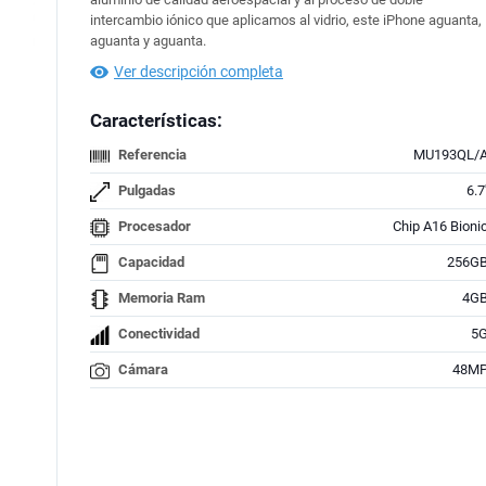
intercambio iónico que aplicamos al vidrio, este iPhone aguanta,
aguanta y aguanta.
Ver descripción completa
Características:
Referencia
MU193QL/
Pulgadas
6.7'
Procesador
Chip A16 Bioni
Capacidad
256G
Memoria Ram
4G
Conectividad
5
Cámara
48M