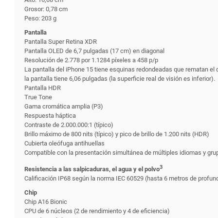
Grosor: 0,78 cm
Peso: 203 g
Pantalla
Pantalla Super Retina XDR
Pantalla OLED de 6,7 pulgadas (17 cm) en diagonal
Resolución de 2.778 por 1.1284 píxeles a 458 p/p
La pantalla del iPhone 15 tiene esquinas redondeadas que rematan el d
la pantalla tiene 6,06 pulgadas (la superficie real de visión es inferior).
Pantalla HDR
True Tone
Gama cromática amplia (P3)
Respuesta háptica
Contraste de 2.000.000:1 (típico)
Brillo máximo de 800 nits (típico) y pico de brillo de 1.200 nits (HDR)
Cubierta oleófuga antihuellas
Compatible con la presentación simultánea de múltiples idiomas y gru
3
Resistencia a las salpicaduras, el agua y el polvo
Calificación IP68 según la norma IEC 60529 (hasta 6 metros de profu
Chip
Chip A16 Bionic
CPU de 6 núcleos (2 de rendimiento y 4 de eficiencia)