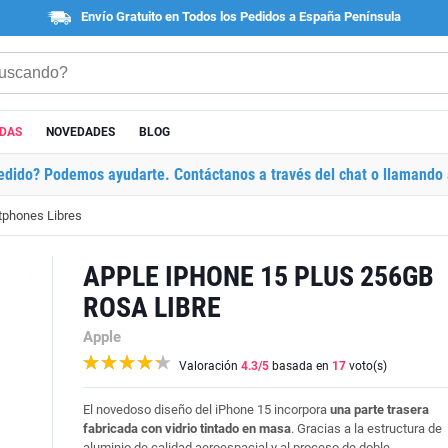
Envío Gratuito en Todos los Pedidos a España Península
ADAS
NOVEDADES
BLOG
edido? Podemos ayudarte. Contáctanos a través del chat o llamando 
phones Libres
APPLE IPHONE 15 PLUS 256GB
ROSA LIBRE
Apple
Valoración
4.3
/5
basada en
17
voto(s)
El novedoso diseño del iPhone 15 incorpora
una parte trasera
fabricada con vidrio tintado en masa
. Gracias a la estructura de
aluminio de calidad aeroespacial y al proceso de doble