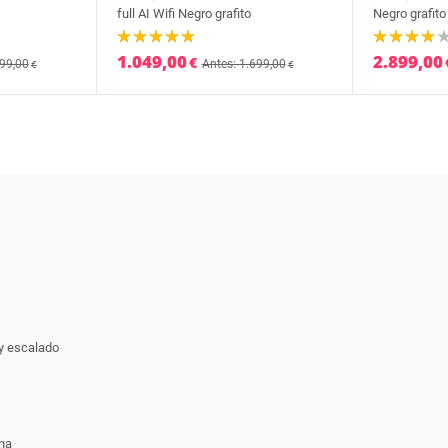
full AI Wifi Negro grafito
Negro grafito
1.049,00
2.899,00
€
799,00
Antes: 1.699,00
€
€
y escalado
na