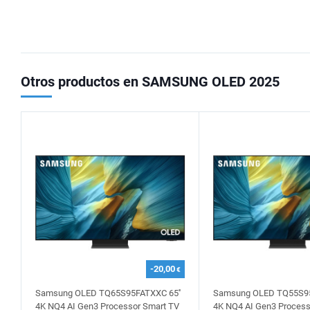
Otros productos en SAMSUNG OLED 2025
-20,00
€
Samsung OLED TQ65S95FATXXC 65''
Samsung OLED TQ55S95
4K NQ4 AI Gen3 Processor Smart TV
4K NQ4 AI Gen3 Process