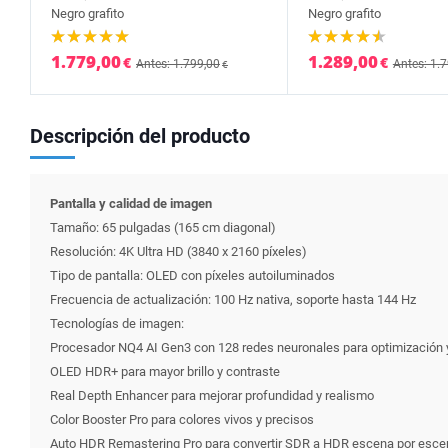
Negro grafito
Negro grafito
1.779,00
1.289,00
€
€
Antes: 1.799,00
Antes: 1.
€
Descripción del producto
Pantalla y calidad de imagen
Tamaño: 65 pulgadas (165 cm diagonal)
Resolución: 4K Ultra HD (3840 x 2160 píxeles)
Tipo de pantalla: OLED con píxeles autoiluminados
Frecuencia de actualización: 100 Hz nativa, soporte hasta 144 Hz
Tecnologías de imagen:
Procesador NQ4 AI Gen3 con 128 redes neuronales para optimización 
OLED HDR+ para mayor brillo y contraste
Real Depth Enhancer para mejorar profundidad y realismo
Color Booster Pro para colores vivos y precisos
Auto HDR Remastering Pro para convertir SDR a HDR escena por esce