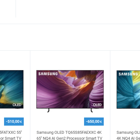
-510,00
-650,00
€
€
FATXXC 55''
Samsung OLED TQ65S85FAEXXC 4K
Samsung OLE
or Smart TV
65'' NQ4 AI Gen2 Processor Smart TV
4K NQ4 AI G