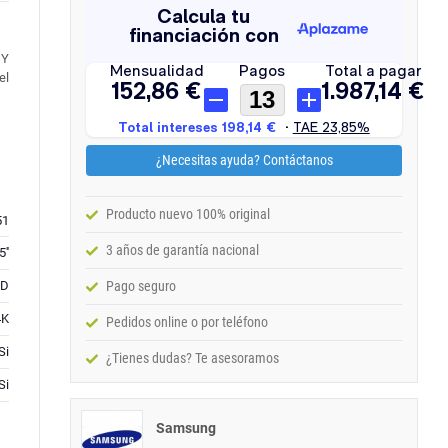
 Y
el
¿Necesitas ayuda? Contáctanos
Producto nuevo 100% original
51
3 años de garantía nacional
5''
ED
Pago seguro
4K
Pedidos online o por teléfono
Si
¿Tienes dudas? Te asesoramos
Si
Samsung