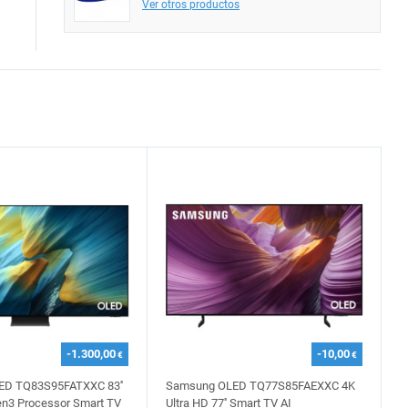
Ver otros productos
-1.300,00
-10,00
€
€
D TQ83S95FATXXC 83''
Samsung OLED TQ77S85FAEXXC 4K
en3 Processor Smart TV
Ultra HD 77'' Smart TV AI