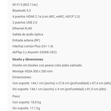
Wi-Fi 5 (802.11ac)
Bluetooth 5.3
4 puertos HDMI 2.1a (con ARC, eARC, HDCP 2.3)
2 puertos USB 2.0
Ethernet RJ45
Salida de audio óptica
Entrada antena (RF)
Interfaz común Plus (CI+ 1.4)
AirPlay 2 y Anynet+ (HDMI-CEC)
Diseño y dimensiones
Diseño sin biseles con peana color plata satinado
Montaje VESA 300 x 200 mm
Dimensiones:
Con soporte: 144,1 cm (ancho) x 27,8 cm (profundidad) x 87,4 cm (alto
Sin soporte: 144,1 cm (ancho) x 4 cm (profundidad) x 81,5 cm (alto)
Peso:
Con soporte: 18,9 kg
Sin soporte: 17,1 kg