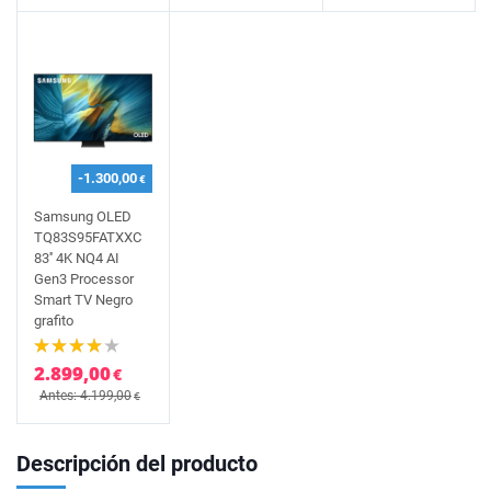
-1.300,00
€
Samsung OLED
TQ83S95FATXXC
83'' 4K NQ4 AI
Gen3 Processor
Smart TV Negro
grafito
2.899,00
€
Antes: 4.199,00
€
Descripción del producto