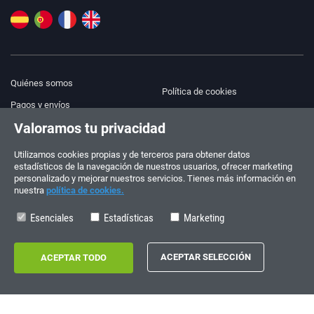
Quiénes somos
Política de cookies
Pagos y envíos
Blog
Valoramos tu privacidad
Aviso legal
Ayuda y Contacto
Términos y condiciones
Utilizamos cookies propias y de terceros para obtener datos
estadísticos de la navegación de nuestros usuarios, ofrecer marketing
Política de privacidad
personalizado y mejorar nuestros servicios. Tienes más información en
nuestra
política de cookies.
¡Síguenos!
PEDIDOS Y CONSULTAS
+34 910 600 459
Esenciales
Estadísticas
Marketing
+34 622 219 640
HORARIO DE VERANO
Lunes a viernes: 10:00 - 14:00