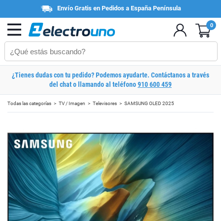
Envío Gratis en Pedidos a España Península
0
¿Tienes dudas con tu pedido? Podemos ayudarte. Contáctanos a través
del chat o llamando al teléfono
910 600 459
Todas las categorías
TV / Imagen
Televisores
SAMSUNG OLED 2025