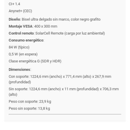
CI+ 1.4
Anynet+ (CEC)
Diseño
:
Bisel ultra delgado sin marco, color negro grafito
Montaje VESA
:
400 x 300 mm
Control remoto
:
SolarCell Remote (carga por luz ambiental)
Consumo energético
:
84 W (típico)
0,5 W (en espera)
Clase energética G (SDR y HDR)
Dimensiones
:
Con soporte: 1224,6 mm (ancho) x 771,4 mm (alto) x 267,9 mm
(profundidad)
Sin soporte: 1224,6 mm (ancho) x 11 mm (profundidad) x 706,3 mm
(alto)
Peso con soporte: 23,9 kg
Peso sin soporte: 13,8 kg