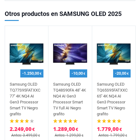
Otros productos en SAMSUNG OLED 2025
-1.250,00
-10,00
-20,00
€
€
€
Samsung OLED
Samsung OLED
Samsung OLED
TQ77S95FATXXC
TQ48S90FA 48'' 4K
TQ65S95FATXXC
77'' 4K NQ4 AI
NQ4 AI Gen3
65'' 4K NQ4 AI
Gen3 Processor
Processor Smart
Gen3 Processor
Smart TV Negro
TV full AI Negro
Smart TV Negro
grafito
grafito
grafito
2.249,00
1.289,00
1.779,00
€
€
€
Antes: 3.499,00
Antes: 1.299,00
Antes: 1.799,00
€
€
€