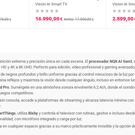
Vision AI Smart TV
Vision AI Sm
16.990,00
2.899,00
€
476,00
Antes: 17.000,00
€
€
inición extrema y precisión única en cada escena. El
procesador NQ8 AI Gen3
,
l HD y 4K a 8K UHD. Perfecto para edición, vídeo profesional y gaming avanzado
a de negros profundos y brillo uniforme gracias al control minucioso de la luz p
ina reflejos y maximiza la visión desde cualquier ángulo, incluso en entornos l
d Pro
. Sumérgete en una atmósfera sonora envolvente 6.2.4ch, donde el sonido 
juegos competitivos.
 sin consola, accede a plataformas de streaming y alcanza latencia mínima con 
r
.
rtThings
, utiliza
Bixby
y controla el televisor con rutinas, gestos e incluso de
nalidad, con micrófono integrado y carga por luz.
gra en cualquier espacio gracias a su marco prácticamente invisible y la opción 