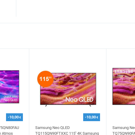
-10,00
-10,00
€
€
75QN80FAU
Samsung Neo QLED
Samsung Ne
by Atmos
TQ115QN90FTXXC 115'' 4K Samsung
TQ75QN90FAT