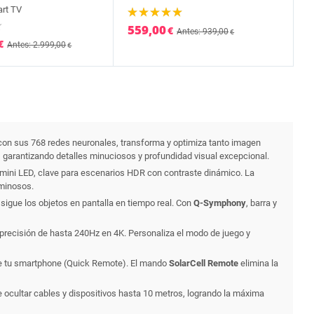
art TV
559,00
€
Antes: 939,00
€
€
Antes: 2.999,00
€
 con sus 768 redes neuronales, transforma y optimiza tanto imagen
, garantizando detalles minuciosos y profundidad visual excepcional.
or mini LED, clave para escenarios HDR con contraste dinámico. La
uminosos.
sigue los objetos en pantalla en tiempo real. Con
Q-Symphony
, barra y
precisión de hasta 240Hz en 4K. Personaliza el modo de juego y
sde tu smartphone (Quick Remote). El mando
SolarCell Remote
elimina la
de ocultar cables y dispositivos hasta 10 metros, logrando la máxima