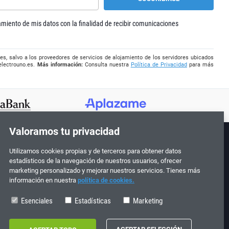
tamiento de mis datos con la finalidad de recibir comunicaciones
es, salvo a los proveedores de servicios de alojamiento de los servidores ubicados
electrouno.es
.
Más información:
Consulta nuestra
Política de Privacidad
para más
Valoramos tu privacidad
Utilizamos cookies propias y de terceros para obtener datos
¡Síguenos!
estadísticos de la navegación de nuestros usuarios, ofrecer
marketing personalizado y mejorar nuestros servicios. Tienes más
información en nuestra
política de cookies.
Esenciales
Estadísticas
Marketing
0