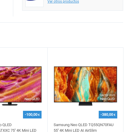
Ver otros productos
-100,00
-380,00
€
€
o QLED
Samsung Neo QLED TQ55QN70FAU
XXC 75'' 4K Mini LED
55'' 4K Mini LED AI AirSlim