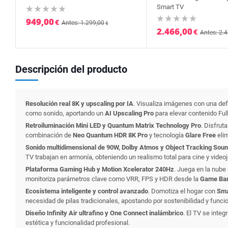
Smart TV
949,00
€
Antes: 1.299,00
€
2.466,00
€
Antes: 2.
Descripción del producto
Resolución real 8K y upscaling por IA
. Visualiza imágenes con una def
como sonido, aportando un
AI Upscaling Pro
para elevar contenido Ful
Retroiluminación Mini LED y Quantum Matrix Technology Pro
. Disfrut
combinación de
Neo Quantum HDR 8K Pro
y tecnología
Glare Free
elim
Sonido multidimensional de 90W, Dolby Atmos y Object Tracking Soun
TV trabajan en armonía, obteniendo un realismo total para cine y video
Plataforma Gaming Hub y Motion Xcelerator 240Hz
. Juega en la nube
monitoriza parámetros clave como VRR, FPS y HDR desde la
Game Ba
Ecosistema inteligente y control avanzado
. Domotiza el hogar con
Sma
necesidad de pilas tradicionales, apostando por sostenibilidad y funcio
Diseño Infinity Air ultrafino y One Connect inalámbrico
. El TV se inte
estética y funcionalidad profesional.