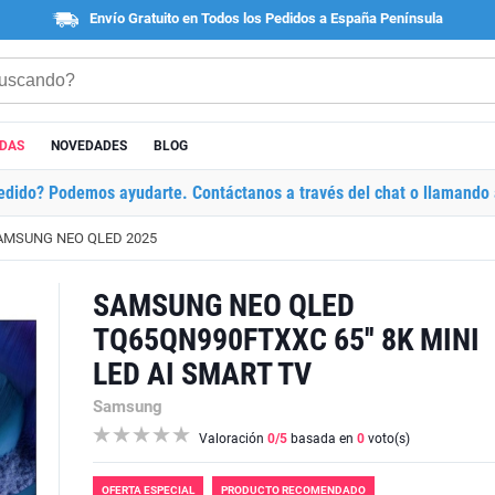
Envío Gratuito en Todos los Pedidos a España Península
ADAS
NOVEDADES
BLOG
edido? Podemos ayudarte. Contáctanos a través del chat o llamando 
AMSUNG NEO QLED 2025
SAMSUNG NEO QLED
TQ65QN990FTXXC 65'' 8K MINI
LED AI SMART TV
Samsung
Valoración
0
/5
basada en
0
voto(s)
OFERTA ESPECIAL
PRODUCTO RECOMENDADO