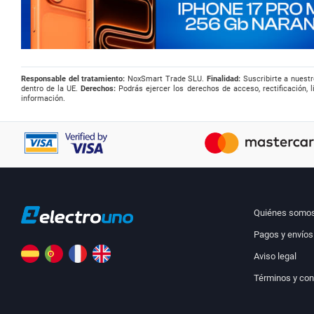
Responsable del tratamiento:
NoxSmart Trade SLU.
Finalidad:
Suscribirte a nuestr
dentro de la UE.
Derechos:
Podrás ejercer los derechos de acceso, rectificación, l
información.
Quiénes somo
Pagos y envíos
Aviso legal
Términos y con