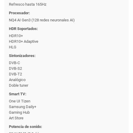
Refresco hasta 165Hz
Procesador:
NQ4 AI Gen3 (128 redes neuronales AI)
HDR Soportados:
HDR10+
HDR10+ Adaptive
HLG
Sintonizadores:
DVB-C
DVB-S2
DVB-T2
Analógico
Doble tuner
Smart TV:
One UI Tizen
Samsung Daily+
Gaming Hub
Art Store
Potencia de sonido: