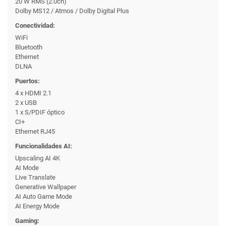
20 W RMS (2.0ch)
Dolby MS12 / Atmos / Dolby Digital Plus
Conectividad:
WiFi
Bluetooth
Ethernet
DLNA
Puertos:
4 x HDMI 2.1
2 x USB
1 x S/PDIF óptico
CI+
Ethernet RJ45
Funcionalidades AI:
Upscaling AI 4K
AI Mode
Live Translate
Generative Wallpaper
AI Auto Game Mode
AI Energy Mode
Gaming: