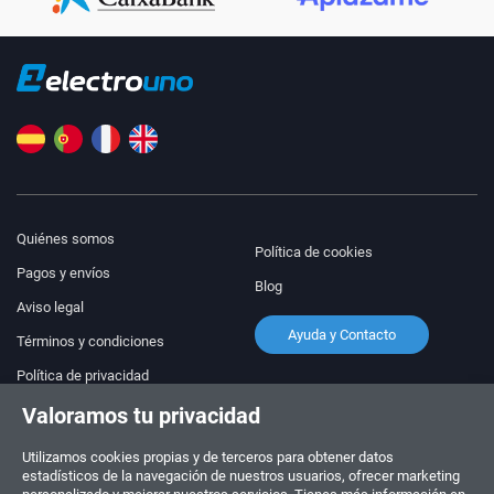
Quiénes somos
Política de cookies
Pagos y envíos
Blog
Aviso legal
Ayuda y Contacto
Términos y condiciones
Política de privacidad
Valoramos tu privacidad
¡Síguenos!
PEDIDOS Y CONSULTAS
+34 910 600 459
Utilizamos cookies propias y de terceros para obtener datos
+34 622 219 640
estadísticos de la navegación de nuestros usuarios, ofrecer marketing