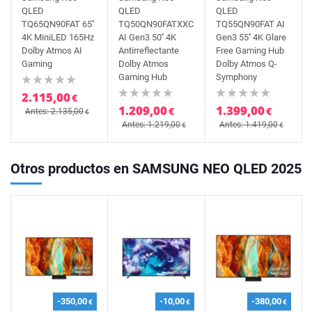
QLED
QLED
QLED
TQ65QN90FAT 65''
TQ50QN90FATXXC
TQ55QN90FAT AI
4K MiniLED 165Hz
AI Gen3 50'' 4K
Gen3 55'' 4K Glare
Dolby Atmos AI
Antirreflectante
Free Gaming Hub
Gaming
Dolby Atmos
Dolby Atmos Q-
Gaming Hub
Symphony
2.115,00
€
1.209,00
1.399,00
€
€
Antes: 2.135,00
€
Antes: 1.219,00
Antes: 1.419,00
€
€
Otros productos en SAMSUNG NEO QLED 2025
-350,00
-10,00
-380,00
€
€
€