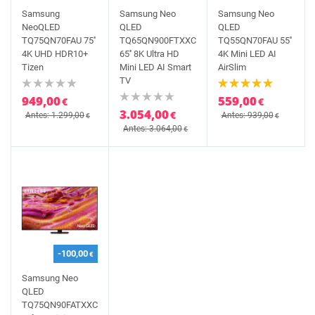
Samsung
Samsung Neo
Samsung Neo
NeoQLED
QLED
QLED
TQ75QN70FAU 75''
TQ65QN900FTXXC
TQ55QN70FAU 55''
4K UHD HDR10+
65'' 8K Ultra HD
4K Mini LED AI
Tizen
Mini LED AI Smart
AirSlim
TV
949,00
559,00
€
€
3.054,00
€
Antes: 1.299,00
Antes: 939,00
€
€
Antes: 3.064,00
€
-100,00
€
Samsung Neo
QLED
TQ75QN90FATXXC