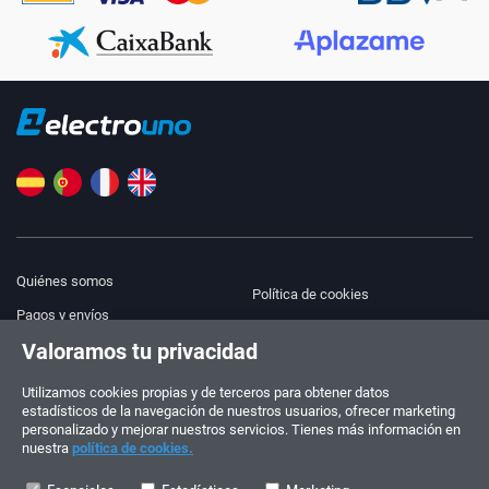
Quiénes somos
Política de cookies
Pagos y envíos
Blog
Valoramos tu privacidad
Aviso legal
Ayuda y Contacto
Términos y condiciones
Utilizamos cookies propias y de terceros para obtener datos
estadísticos de la navegación de nuestros usuarios, ofrecer marketing
Política de privacidad
personalizado y mejorar nuestros servicios. Tienes más información en
nuestra
política de cookies.
¡Síguenos!
PEDIDOS Y CONSULTAS
+34 910 600 459