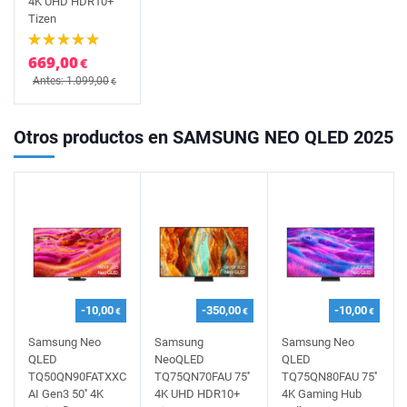
4K UHD HDR10+
Tizen
669,00
€
Antes: 1.099,00
€
Otros productos en SAMSUNG NEO QLED 2025
-10,00
-350,00
-10,00
€
€
€
Samsung Neo
Samsung
Samsung Neo
QLED
NeoQLED
QLED
TQ50QN90FATXXC
TQ75QN70FAU 75''
TQ75QN80FAU 75''
AI Gen3 50'' 4K
4K UHD HDR10+
4K Gaming Hub