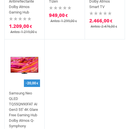
Antirreflectante
Tizen
Dolby Atmos
Dolby Atmos
Smart TV
Gaming Hub
949,00
€
2.466,00
€
Antes: 1.299,00
€
1.209,00
€
Antes: 2.476,00
€
Antes: 1.219,00
€
-20,00
€
Samsung Neo
QLED
TQ55QN90FAT AI
Gen3 55'' 4K Glare
Free Gaming Hub
Dolby Atmos Q-
Symphony