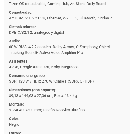
Tizen OS actualizable, Gaming Hub, Art Store, Daily Board
Conectividad:
4 x HDMI 2.1, 2 x USB, Ethernet, Wi-Fi 5.3, Bluetooth, AirPlay 2
Sintonizadores:
DVB-C/S2/T2, analógico y digital
Audio:
60 W RMS, 4.2.2 canales, Dolby Atmos, Q-Symphony, Object
Tracking Sound+, Active Voice Amplifier Pro
Asistentes:
Alexa, Google Assistant, Bixby integrados
Consumo energético:
SDR: 123 W / HDR: 270 W; Clase F (SDR), G (HDR)
Dimensiones (con soporte):
89,13 x 144,63 x 27,06 cm; Peso: 13,4 kg
Montaje:
VESA 400x300 mm; Diseño NeoSlim ultrafino
Color:
Negro
Extras: