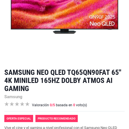
SAMSUNG NEO QLED TQ65QN90FAT 65''
4K MINILED 165HZ DOLBY ATMOS AI
GAMING
Samsung
Valoración
0
/5
basada en
0
voto(s)
OFERTA ESPECIAL
PRODUCTO RECOMENDADO
Vive el cine y el gaming a nivel profesional con el Samsung Neo QLED