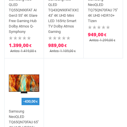
QLED
QLED
NeoQLED
TQ55QN90FAT AI
TQ43QN90FATXXC
TQ75QN70FAU 75''
Gen3 55'' 4K Glare
43'' 4K UHD Mini
4K UHD HDR10+
Free Gaming Hub
LED 165Hz Smart
Tizen
Dolby Atmos Q-
TV Dolby Atmos
Symphony
Gaming
949,00
€
Antes: 1.299,00
€
1.399,00
989,00
€
€
Antes: 1.419,00
Antes: 1.109,00
€
€
-430,00
€
Samsung
NeoQLED
TQ65QN70FAU 65''