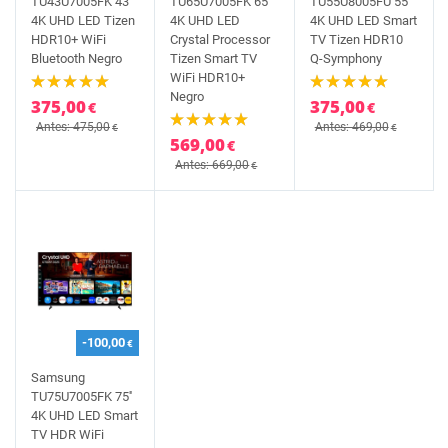
TU43U7005FK 43''
TU65U7005FK 65''
TU55U8005FU 55''
4K UHD LED Tizen
4K UHD LED
4K UHD LED Smart
HDR10+ WiFi
Crystal Processor
TV Tizen HDR10
Bluetooth Negro
Tizen Smart TV
Q-Symphony
WiFi HDR10+
Negro
375,00
375,00
€
€
Antes: 475,00
Antes: 469,00
€
€
569,00
€
Antes: 669,00
€
-100,00
€
Samsung
TU75U7005FK 75''
4K UHD LED Smart
TV HDR WiFi