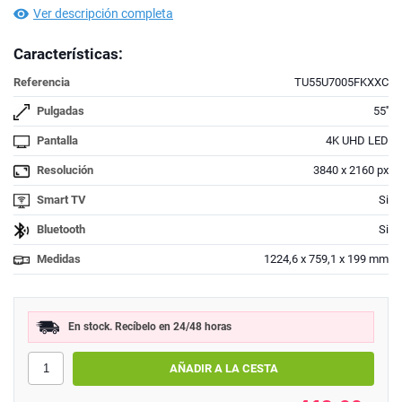
Ver descripción completa
Características:
Referencia
TU55U7005FKXXC
Pulgadas
55''
Pantalla
4K UHD LED
Resolución
3840 x 2160 px
Smart TV
Si
Bluetooth
Si
Medidas
1224,6 x 759,1 x 199 mm
En stock. Recíbelo en 24/48 horas