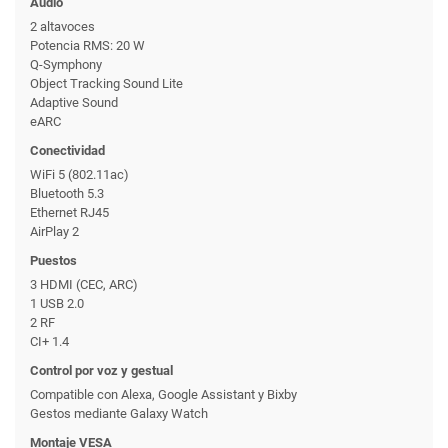
Audio
2 altavoces
Potencia RMS: 20 W
Q-Symphony
Object Tracking Sound Lite
Adaptive Sound
eARC
Conectividad
WiFi 5 (802.11ac)
Bluetooth 5.3
Ethernet RJ45
AirPlay 2
Puestos
3 HDMI (CEC, ARC)
1 USB 2.0
2 RF
CI+ 1.4
Control por voz y gestual
Compatible con Alexa, Google Assistant y Bixby
Gestos mediante Galaxy Watch
Montaje VESA