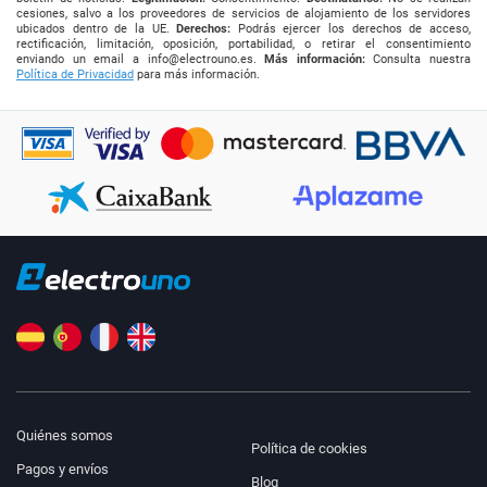
cesiones, salvo a los proveedores de servicios de alojamiento de los servidores
ubicados dentro de la UE.
Derechos:
Podrás ejercer los derechos de acceso,
rectificación, limitación, oposición, portabilidad, o retirar el consentimiento
enviando un email a
info@electrouno.es
.
Más información:
Consulta nuestra
Política de Privacidad
para más información.
Quiénes somos
Política de cookies
Pagos y envíos
Blog