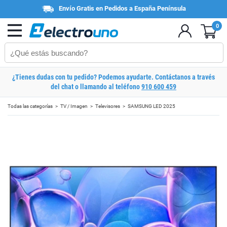
Envío Gratis en Pedidos a España Península
0
¿Tienes dudas con tu pedido? Podemos ayudarte. Contáctanos a través
del chat o llamando al teléfono
910 600 459
Todas las categorías
TV / Imagen
Televisores
SAMSUNG LED 2025