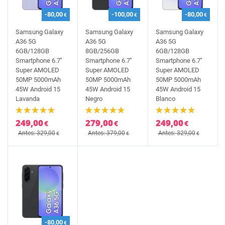
-80,00
-100,00
-80,00
€
€
€
Samsung Galaxy
Samsung Galaxy
Samsung Galaxy
A36 5G
A36 5G
A36 5G
6GB/128GB
8GB/256GB
6GB/128GB
Smartphone 6.7''
Smartphone 6.7''
Smartphone 6.7''
Super AMOLED
Super AMOLED
Super AMOLED
50MP 5000mAh
50MP 5000mAh
50MP 5000mAh
45W Android 15
45W Android 15
45W Android 15
Lavanda
Negro
Blanco
249,00
279,00
249,00
€
€
€
Antes: 329,00
Antes: 379,00
Antes: 329,00
€
€
€
-80,00
€