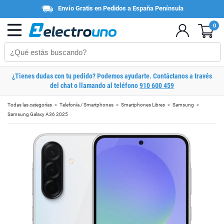
Envío Gratis en Pedidos a España Península
0
¿Tienes dudas con tu pedido? Podemos ayudarte. Contáctanos a través
del chat o llamando al teléfono
910 600 459
Todas las categorías
Telefonía / Smartphones
Smartphones Libres
Samsung
Samsung Galaxy A36 2025