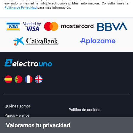
enviando un email a
info@electrouno.es
.
Más información:
Consulta nuestra
Política de Privacidad
para más información.
Quiénes somos
Política de cookies
Pagos y envíos
Blog
Valoramos tu privacidad
Aviso legal
Ayuda y Contacto