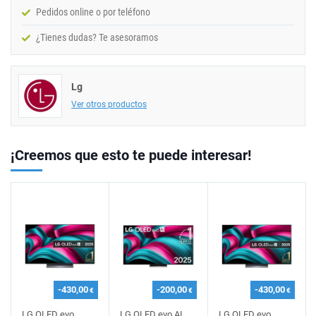
Pedidos online o por teléfono
¿Tienes dudas? Te asesoramos
Lg
Ver otros productos
¡Creemos que esto te puede interesar!
-430,00
-200,00
-430,00
€
€
€
LG OLED evo
LG OLED evo AI
LG OLED evo