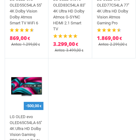
OLED55C54LA 55''
OLED83C54LA 83''
OLED77C54LA 77''
4K Dolby Vision
4K Ultra HD Dolby
4K Ultra HD Dolby
Dolby Atmos
Atmos G-SYNC
Vision Atmos
Smart TV WiFi 6
HDMI 2.1 Smart
Gaming Pro
TV
869,00
1.869,00
€
€
3.299,00
€
Antes: 1.299,00
Antes: 2.299,00
€
€
Antes: 3.499,00
€
-500,00
€
LG OLED evo
OLED65C54LA 65''
4K Ultra HD Dolby
Vision Gaming