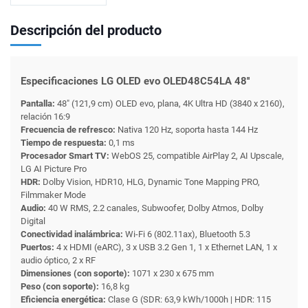
Descripción del producto
Especificaciones LG OLED evo OLED48C54LA 48''
Pantalla:
48" (121,9 cm) OLED evo, plana, 4K Ultra HD (3840 x 2160),
relación 16:9
Frecuencia de refresco:
Nativa 120 Hz, soporta hasta 144 Hz
Tiempo de respuesta:
0,1 ms
Procesador Smart TV:
WebOS 25, compatible AirPlay 2, AI Upscale,
LG AI Picture Pro
HDR:
Dolby Vision, HDR10, HLG, Dynamic Tone Mapping PRO,
Filmmaker Mode
Audio:
40 W RMS, 2.2 canales, Subwoofer, Dolby Atmos, Dolby
Digital
Conectividad inalámbrica:
Wi-Fi 6 (802.11ax), Bluetooth 5.3
Puertos:
4 x HDMI (eARC), 3 x USB 3.2 Gen 1, 1 x Ethernet LAN, 1 x
audio óptico, 2 x RF
Dimensiones (con soporte):
1071 x 230 x 675 mm
Peso (con soporte):
16,8 kg
Eficiencia energética:
Clase G (SDR: 63,9 kWh/1000h | HDR: 115