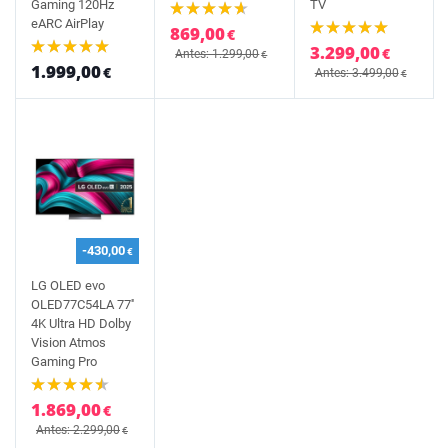
Gaming 120Hz
TV
eARC AirPlay
869,00
€
3.299,00
€
Antes: 1.299,00
€
1.999,00
€
Antes: 3.499,00
€
-430,00
€
LG OLED evo
OLED77C54LA 77''
4K Ultra HD Dolby
Vision Atmos
Gaming Pro
1.869,00
€
Antes: 2.299,00
€