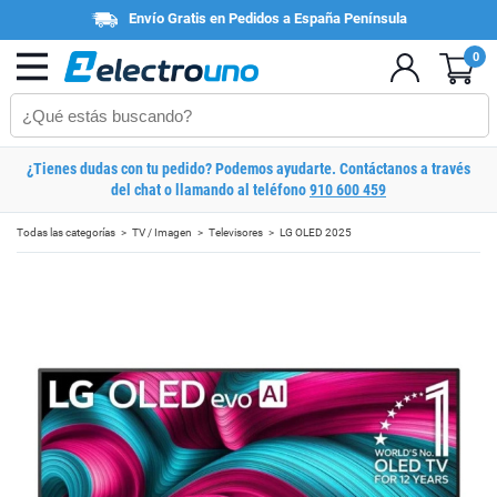
Envío Gratis en Pedidos a España Península
0
¿Tienes dudas con tu pedido? Podemos ayudarte. Contáctanos a través
del chat o llamando al teléfono
910 600 459
Todas las categorías
TV / Imagen
Televisores
LG OLED 2025