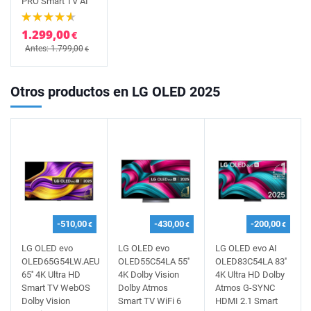
PRO Smart TV AI
1.299,00
€
Antes: 1.799,00
€
Otros productos en LG OLED 2025
-510,00
-430,00
-200,00
€
€
€
LG OLED evo
LG OLED evo
LG OLED evo AI
OLED65G54LW.AEU
OLED55C54LA 55''
OLED83C54LA 83''
65'' 4K Ultra HD
4K Dolby Vision
4K Ultra HD Dolby
Smart TV WebOS
Dolby Atmos
Atmos G-SYNC
Dolby Vision
Smart TV WiFi 6
HDMI 2.1 Smart