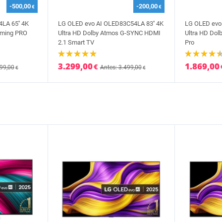
-500,00
-200,00
€
€
LA 65'' 4K
LG OLED evo AI OLED83C54LA 83'' 4K
LG OLED evo
aming PRO
Ultra HD Dolby Atmos G-SYNC HDMI
Ultra HD Dol
2.1 Smart TV
Pro
3.299,00
1.869,00
€
799,00
Antes: 3.499,00
€
€