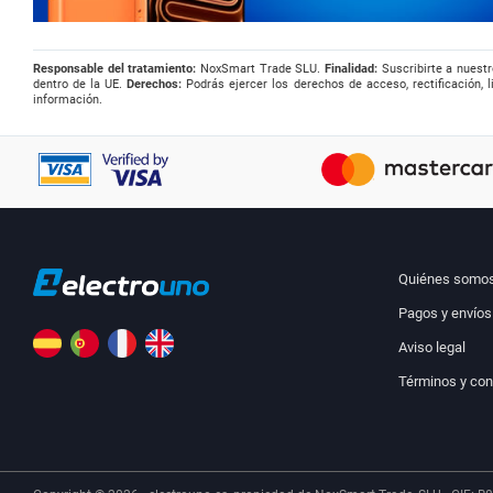
Responsable del tratamiento:
NoxSmart Trade SLU.
Finalidad:
Suscribirte a nuestr
dentro de la UE.
Derechos:
Podrás ejercer los derechos de acceso, rectificación, l
información.
Quiénes somo
Pagos y envíos
Aviso legal
Términos y con