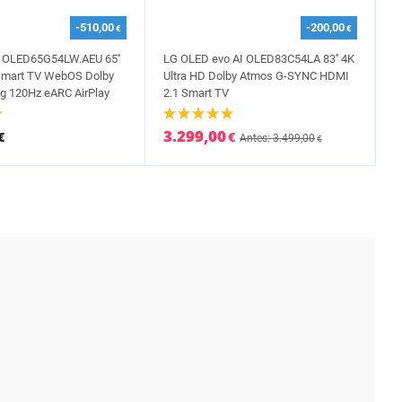
-510,00
-200,00
€
€
 OLED65G54LW.AEU 65''
LG OLED evo AI OLED83C54LA 83'' 4K
 Smart TV WebOS Dolby
Ultra HD Dolby Atmos G-SYNC HDMI
g 120Hz eARC AirPlay
2.1 Smart TV
3.299,00
€
€
Antes: 3.499,00
€