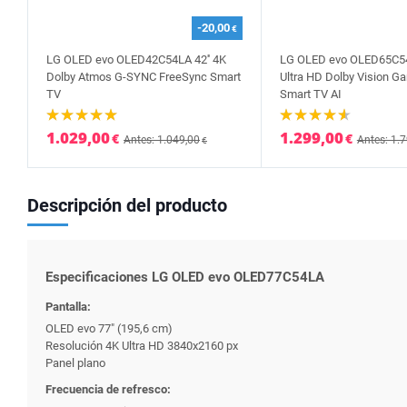
-20,00
€
LG OLED evo OLED42C54LA 42'' 4K
LG OLED evo OLED65C54
Dolby Atmos G-SYNC FreeSync Smart
Ultra HD Dolby Vision G
TV
Smart TV AI
1.029,00
1.299,00
€
€
Antes: 1.049,00
Antes: 1.
€
Descripción del producto
Especificaciones LG OLED evo OLED77C54LA
Pantalla:
OLED evo 77" (195,6 cm)
Resolución 4K Ultra HD 3840x2160 px
Panel plano
Frecuencia de refresco: