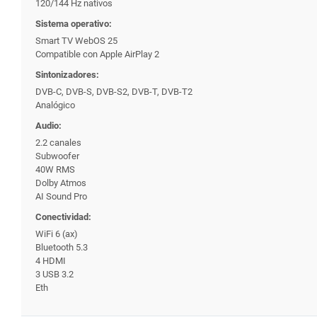
120/144 Hz nativos
Sistema operativo:
Smart TV WebOS 25
Compatible con Apple AirPlay 2
Sintonizadores:
DVB-C, DVB-S, DVB-S2, DVB-T, DVB-T2
Analógico
Audio:
2.2 canales
Subwoofer
40W RMS
Dolby Atmos
AI Sound Pro
Conectividad:
WiFi 6 (ax)
Bluetooth 5.3
4 HDMI
3 USB 3.2
Eth