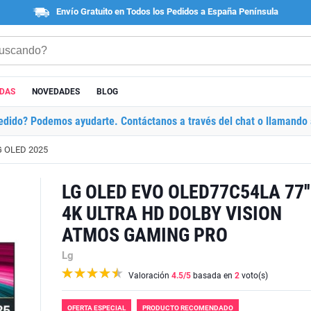
Envío Gratuito en Todos los Pedidos a España Península
ADAS
NOVEDADES
BLOG
edido? Podemos ayudarte. Contáctanos a través del chat o llamando 
G OLED 2025
LG OLED EVO OLED77C54LA 77''
4K ULTRA HD DOLBY VISION
ATMOS GAMING PRO
Lg
Valoración
4.5
/5
basada en
2
voto(s)
OFERTA ESPECIAL
PRODUCTO RECOMENDADO