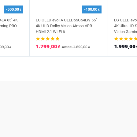
-500,00
-100,00
€
€
LA 65'' 4K
LG OLED evo IA OLED55G54LW 55''
LG OLED evo
aming PRO
4K UHD Dolby Vision Atmos VRR
4K Ultra HD
HDMI 2.1 Wi-Fi 6
Vision Gamin
1.799,00
1.999,00
€
799,00
Antes: 1.899,00
€
€