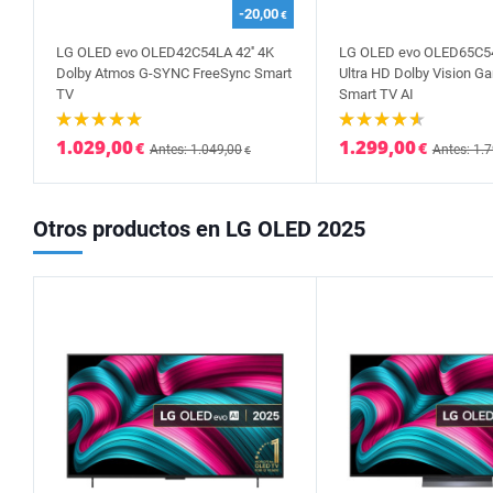
-20,00
€
LG OLED evo OLED42C54LA 42'' 4K
LG OLED evo OLED65C54
Dolby Atmos G-SYNC FreeSync Smart
Ultra HD Dolby Vision G
TV
Smart TV AI
1.029,00
1.299,00
€
€
Antes: 1.049,00
Antes: 1.
€
Otros productos en LG OLED 2025