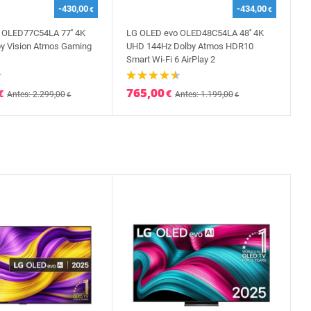
-430,00
-434,00
€
€
 OLED77C54LA 77'' 4K
LG OLED evo OLED48C54LA 48'' 4K
by Vision Atmos Gaming
UHD 144Hz Dolby Atmos HDR10
Smart Wi-Fi 6 AirPlay 2
765,00
€
€
Antes: 2.299,00
Antes: 1.199,00
€
€