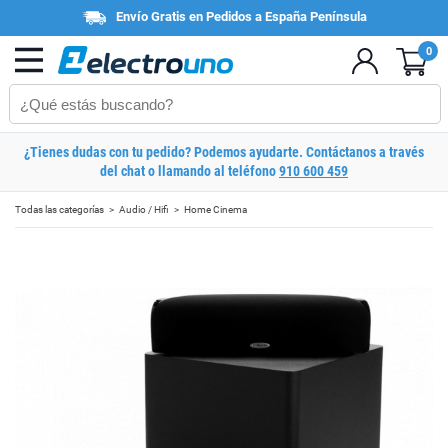
Envío Gratis en Pedidos a España Península
0
¿Tienes dudas con tu pedido? Podemos ayudarte. Contáctanos a través
del chat o llamando al teléfono
910 600 459
Todas las categorías
Audio / Hifi
Home Cinema