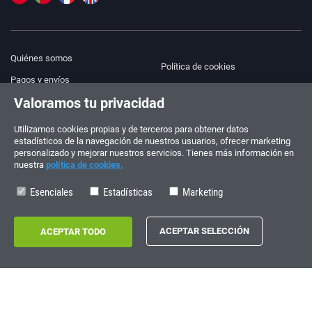
Quiénes somos
Política de cookies
Pagos y envíos
Blog
Valoramos tu privacidad
Aviso legal
Ayuda y Contacto
Términos y condiciones
Utilizamos cookies propias y de terceros para obtener datos
estadísticos de la navegación de nuestros usuarios, ofrecer marketing
Política de privacidad
personalizado y mejorar nuestros servicios. Tienes más información en
nuestra
política de cookies.
¡Síguenos!
PEDIDOS Y CONSULTAS
+34 910 600 459
Esenciales
Estadísticas
Marketing
+34 622 219 640
HORARIO DE VERANO
Lunes a viernes: 10:00 - 14:00
Copyright © 2026 - electrouno.es, propiedad de NoxSmart Trade, SLU - CIF:
B88595210. Registro mercantil: Tomo: 40133, Folio: 172, Sección: 8, Hoja