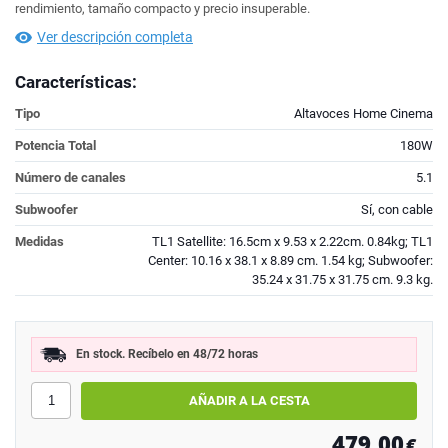
rendimiento, tamaño compacto y precio insuperable.
Ver descripción completa
Características:
Tipo
Altavoces Home Cinema
Potencia Total
180W
Número de canales
5.1
Subwoofer
Sí, con cable
Medidas
TL1 Satellite: 16.5cm x 9.53 x 2.22cm. 0.84kg; TL1
Center: 10.16 x 38.1 x 8.89 cm. 1.54 kg; Subwoofer:
35.24 x 31.75 x 31.75 cm. 9.3 kg.
En stock. Recíbelo en 48/72 horas
479,00
€