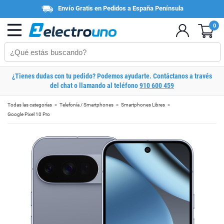
Envío Gratis en Pedidos a España Península
0
¿Tienes dudas con tu pedido? Podemos ayudarte. Contáctanos a través
del chat o llamando al teléfono
910 600 459
Todas las categorías
Telefonía / Smartphones
Smartphones Libres
Google Pixel 10 Pro