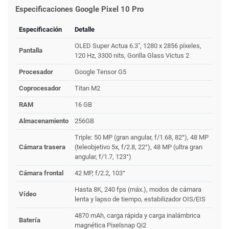
Especificaciones Google Pixel 10 Pro
Especificación
Detalle
OLED Super Actua 6.3", 1280 x 2856 píxeles,
Pantalla
120 Hz, 3300 nits, Gorilla Glass Victus 2
Procesador
Google Tensor G5
Coprocesador
Titan M2
RAM
16 GB
Almacenamiento
256GB
Triple: 50 MP (gran angular, f/1.68, 82°), 48 MP
Cámara trasera
(teleobjetivo 5x, f/2.8, 22°), 48 MP (ultra gran
angular, f/1.7, 123°)
Cámara frontal
42 MP, f/2.2, 103°
Hasta 8K, 240 fps (máx.), modos de cámara
Vídeo
lenta y lapso de tiempo, estabilizador OIS/EIS
4870 mAh, carga rápida y carga inalámbrica
Batería
magnética Pixelsnap Qi2