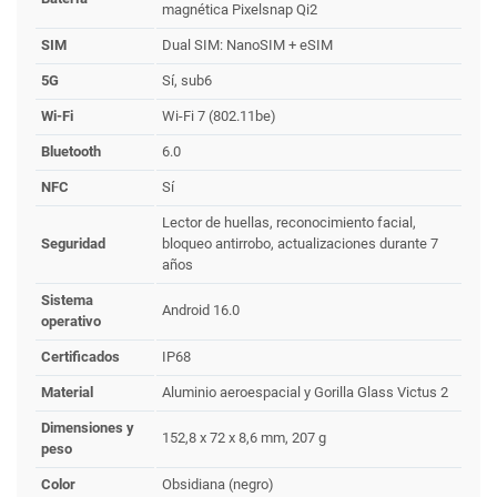
magnética Pixelsnap Qi2
SIM
Dual SIM: NanoSIM + eSIM
5G
Sí, sub6
Wi-Fi
Wi-Fi 7 (802.11be)
Bluetooth
6.0
NFC
Sí
Lector de huellas, reconocimiento facial,
Seguridad
bloqueo antirrobo, actualizaciones durante 7
años
Sistema
Android 16.0
operativo
Certificados
IP68
Material
Aluminio aeroespacial y Gorilla Glass Victus 2
Dimensiones y
152,8 x 72 x 8,6 mm, 207 g
peso
Color
Obsidiana (negro)