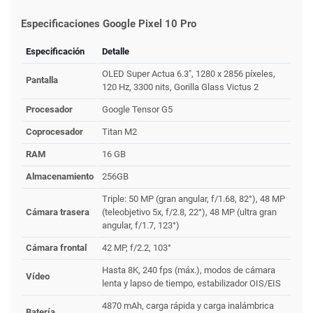
Especificaciones Google Pixel 10 Pro
Especificación
Detalle
OLED Super Actua 6.3", 1280 x 2856 píxeles,
Pantalla
120 Hz, 3300 nits, Gorilla Glass Victus 2
Procesador
Google Tensor G5
Coprocesador
Titan M2
RAM
16 GB
Almacenamiento
256GB
Triple: 50 MP (gran angular, f/1.68, 82°), 48 MP
Cámara trasera
(teleobjetivo 5x, f/2.8, 22°), 48 MP (ultra gran
angular, f/1.7, 123°)
Cámara frontal
42 MP, f/2.2, 103°
Hasta 8K, 240 fps (máx.), modos de cámara
Vídeo
lenta y lapso de tiempo, estabilizador OIS/EIS
4870 mAh, carga rápida y carga inalámbrica
Batería