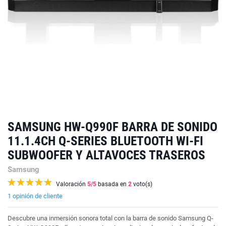
SAMSUNG HW-Q990F BARRA DE SONIDO
11.1.4CH Q-SERIES BLUETOOTH WI-FI
SUBWOOFER Y ALTAVOCES TRASEROS
Samsung
Valoración
5
/5
basada en
2
voto(s)
1 opinión de cliente
Descubre una inmersión sonora total con la barra de sonido Samsung Q-