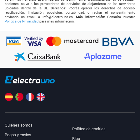
cesiones, salvo a los proveedores de servicios de alojamiento de los servidores
ubicados dentro de la UE.
Derechos:
Podrás ejercer los derechos de acceso,
rectificación, limitación, oposición, portabilidad, o retirar el consentimiento
enviando un email a
info@electrouno.es
.
Más información:
Consulta nuestra
Política de Privacidad
para más información.
Quiénes somos
Política de cookies
Pagos y envíos
Blog