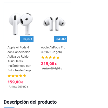
-50,00
-34,00
€
€
Apple AirPods 4
Apple AirPods Pro
con Cancelación
3 (2025 3ª gen)
Activa de Ruido
Auriculares
215,00
€
Inalámbricos con
Antes: 249,00
€
Estuche de Carga
159,00
€
Antes: 209,00
€
Descripción del producto