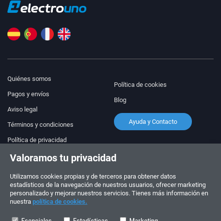
Quiénes somos
Política de cookies
Pagos y envíos
Blog
Aviso legal
Ayuda y Contacto
Términos y condiciones
Política de privacidad
Valoramos tu privacidad
¡Síguenos!
PEDIDOS Y CONSULTAS
+34 910 600 459
Utilizamos cookies propias y de terceros para obtener datos
+34 622 219 640
estadísticos de la navegación de nuestros usuarios, ofrecer marketing
personalizado y mejorar nuestros servicios. Tienes más información en
nuestra
política de cookies.
HORARIO DE VERANO
Lunes a viernes: 10:00 - 14:00