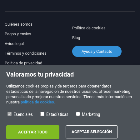
Quiénes somos
Política de cookies
Pagos y envíos
Blog
Aviso legal
Ayuda y Contacto
Términos y condiciones
Política de privacidad
Valoramos tu privacidad
¡Síguenos!
PEDIDOS Y CONSULTAS
+34 910 600 459
Utilizamos cookies propias y de terceros para obtener datos
+34 622 219 640
estadísticos de la navegación de nuestros usuarios, ofrecer marketing
personalizado y mejorar nuestros servicios. Tienes más información en
nuestra
política de cookies.
HORARIO DE VERANO
Lunes a viernes: 10:00 - 14:00
Esenciales
Estadísticas
Marketing
Copyright © 2026 - electrouno.es, propiedad de NoxSmart Trade, SLU - CIF:
B88595210. Registro mercantil: Tomo: 40133, Folio: 172, Sección: 8, Hoja