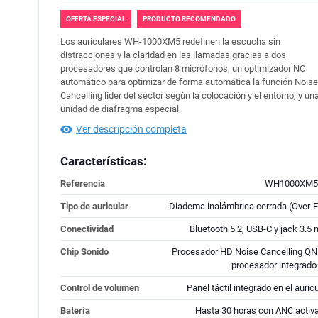
OFERTA ESPECIAL
PRODUCTO RECOMENDADO
Los auriculares WH-1000XM5 redefinen la escucha sin
distracciones y la claridad en las llamadas gracias a dos
procesadores que controlan 8 micrófonos, un optimizador NC
automático para optimizar de forma automática la función Noise
Cancelling líder del sector según la colocación y el entorno, y un
unidad de diafragma especial.
Ver descripción completa
Características:
Referencia
WH1000XM5
Tipo de auricular
Diadema inalámbrica cerrada (Over-E
Conectividad
Bluetooth 5.2, USB-C y jack 3.5
Chip Sonido
Procesador HD Noise Cancelling QN
procesador integrado
Control de volumen
Panel táctil integrado en el auric
Batería
Hasta 30 horas con ANC activ