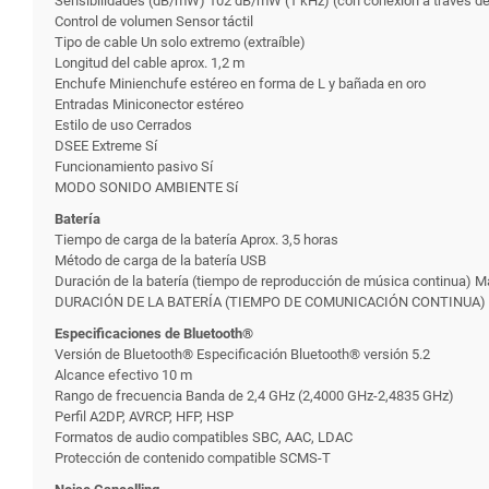
Sensibilidades (dB/mW) 102 dB/mW (1 kHz) (con conexión a través del 
Control de volumen Sensor táctil
Tipo de cable Un solo extremo (extraíble)
Longitud del cable aprox. 1,2 m
Enchufe Minienchufe estéreo en forma de L y bañada en oro
Entradas Miniconector estéreo
Estilo de uso Cerrados
DSEE Extreme Sí
Funcionamiento pasivo Sí
MODO SONIDO AMBIENTE Sí
Batería
Tiempo de carga de la batería Aprox. 3,5 horas
Método de carga de la batería USB
Duración de la batería (tiempo de reproducción de música continua) Má
DURACIÓN DE LA BATERÍA (TIEMPO DE COMUNICACIÓN CONTINUA) Máx.
Especificaciones de Bluetooth®
Versión de Bluetooth® Especificación Bluetooth® versión 5.2
Alcance efectivo 10 m
Rango de frecuencia Banda de 2,4 GHz (2,4000 GHz-2,4835 GHz)
Perfil A2DP, AVRCP, HFP, HSP
Formatos de audio compatibles SBC, AAC, LDAC
Protección de contenido compatible SCMS-T