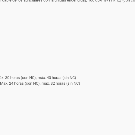
cable de los auriculares con la unidad encendida), 100 dB/mW (1 kHz) (con con
x. 30 horas (con NC), máx. 40 horas (sin NC)
 24 horas (con NC), máx. 32 horas (sin NC)