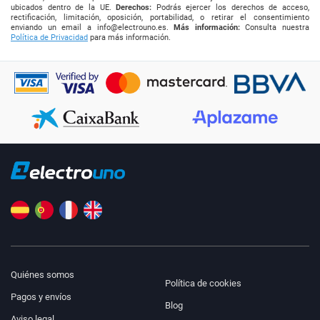
ubicados dentro de la UE.
Derechos:
Podrás ejercer los derechos de acceso,
rectificación, limitación, oposición, portabilidad, o retirar el consentimiento
enviando un email a
info@electrouno.es
.
Más información:
Consulta nuestra
Política de Privacidad
para más información.
Quiénes somos
Política de cookies
Pagos y envíos
Blog
Aviso legal