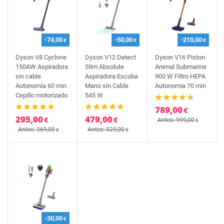
-74,00
-50,00
-210,00
€
€
€
Dyson V8 Cyclone
Dyson V12 Detect
Dyson V16 Piston
150AW Aspiradora
Slim Absolute
Animal Submarine
sin cable
Aspiradora Escoba
900 W Filtro HEPA
Autonomía 60 min
Mano sin Cable
Autonomía 70 min
Cepillo motorizado
545 W
789,00
€
295,00
479,00
€
€
Antes: 999,00
€
Antes: 369,00
Antes: 529,00
€
€
-30,00
€